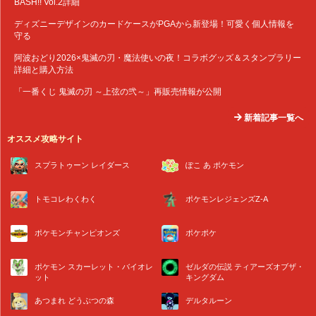
BASH!! Vol.2詳細
ディズニーデザインのカードケースがPGAから新登場！可愛く個人情報を
守る
阿波おどり2026×鬼滅の刃・魔法使いの夜！コラボグッズ＆スタンプラリー
詳細と購入方法
「一番くじ 鬼滅の刃 ～上弦の弐～」再販売情報が公開
新着記事一覧へ
オススメ攻略サイト
スプラトゥーン レイダース
ぽこ あ ポケモン
トモコレわくわく
ポケモンレジェンズZ-A
ポケモンチャンピオンズ
ポケポケ
ポケモン スカーレット・バイオレ
ゼルダの伝説 ティアーズオブザ・
ット
キングダム
あつまれ どうぶつの森
デルタルーン