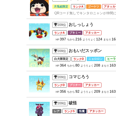
月兎組限定
A
ゴーケツ
アタッカ
QRコード無しでキンタロニャンが仲間
おしっしょう
209
位
A
ブキミー
アタッカー
397
216
124
16
HP
ちから
ようりょく
まもり
おもいだスッポン
209
位
白犬隊限定
D
ニョロロン
ヒーラ
364
80
208
163
HP
ちから
ようりょく
まもり
コマじろう
209
位
D
プリチー
アタッカー
356
92
209
163
HP
ちから
ようりょく
まもり
破怪
209
位
レア
S
怪魔
アタッカー