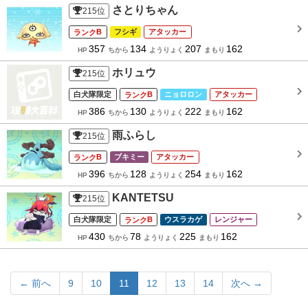
さとりちゃん
215
位
B
フシギ
アタッカー
357
134
207
162
HP
ちから
ようりょく
まもり
ホリュウ
215
位
白犬隊限定
B
ニョロロン
アタッカー
386
130
222
162
HP
ちから
ようりょく
まもり
雨ふらし
215
位
B
ブキミー
アタッカー
396
128
254
162
HP
ちから
ようりょく
まもり
KANTETSU
215
位
白犬隊限定
B
ウスラカゲ
レンジャー
430
78
225
162
HP
ちから
ようりょく
まもり
← 前へ
9
10
11
12
13
14
次へ →