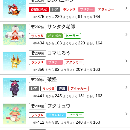
Bジバニャン
202
位
赤猫団限定
レア
B
プリチー
アタッカー
375
230
91
164
HP
ちから
ようりょく
まもり
サンタク老師
202
位
B
ポカポカ
ヒーラー
404
103
229
164
HP
ちから
ようりょく
まもり
コマじろう
209
位
D
プリチー
アタッカー
356
92
209
163
HP
ちから
ようりょく
まもり
破怪
209
位
レア
S
怪魔
アタッカー
441
245
131
163
HP
ちから
ようりょく
まもり
フクリュウ
209
位
A
ニョロロン
ヒーラー
412
85
240
163
HP
ちから
ようりょく
まもり