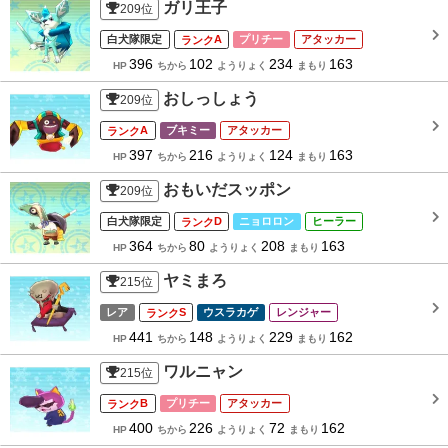
ガリ王子
209
位
白犬隊限定
A
プリチー
アタッカー
396
102
234
163
HP
ちから
ようりょく
まもり
おしっしょう
209
位
A
ブキミー
アタッカー
397
216
124
163
HP
ちから
ようりょく
まもり
おもいだスッポン
209
位
白犬隊限定
D
ニョロロン
ヒーラー
364
80
208
163
HP
ちから
ようりょく
まもり
ヤミまろ
215
位
レア
S
ウスラカゲ
レンジャー
441
148
229
162
HP
ちから
ようりょく
まもり
ワルニャン
215
位
B
プリチー
アタッカー
400
226
72
162
HP
ちから
ようりょく
まもり