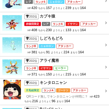
レア
S
ニョロロン
アタッカー
420
157
239
164
HP
ちから
ようりょく
まもり
カブキ猿
202
位
赤猫団限定
レア
A
イサマシ
アタッカー
408
230
133
164
HP
ちから
ようりょく
まもり
しどろもどろ
202
位
B
ニョロロン
アタッカー
381
91
224
164
HP
ちから
ようりょく
まもり
アライ魔将
202
位
B
イサマシ
ヒーラー
371
150
215
164
HP
ちから
ようりょく
まもり
キンタロニャン
202
位
月兎組限定
A
ゴーケツ
アタッカー
423
QRコード無しでキンタロニャンが仲間に？
HP
216
96
164
ちから
ようりょく
まもり