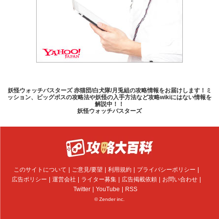
妖怪ウォッチバスターズ 赤猫団/白犬隊/月兎組の攻略情報をお届けします！ミ
ッション、ビッグボスの攻略法や妖怪の入手方法など攻略wikiにはない情報を
解説中！！
妖怪ウォッチバスターズ
このサイトについて
ご意見/要望
利用規約
プライバシーポリシー
広告ポリシー
運営会社
ライター募集
広告掲載依頼
お問い合わせ
Twitter
YouTube
RSS
© Zender inc.