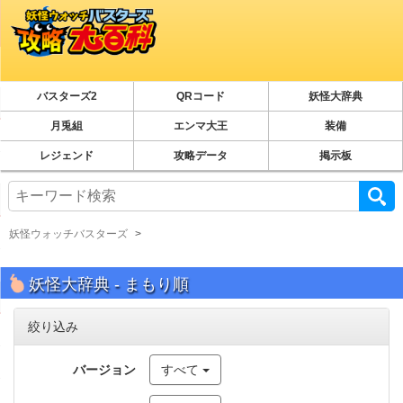
バスターズ2
QRコード
妖怪大辞典
月兎組
エンマ大王
装備
レジェンド
攻略データ
掲示板
妖怪ウォッチバスターズ
妖怪大辞典 - まもり順
絞り込み
バージョン
すべて