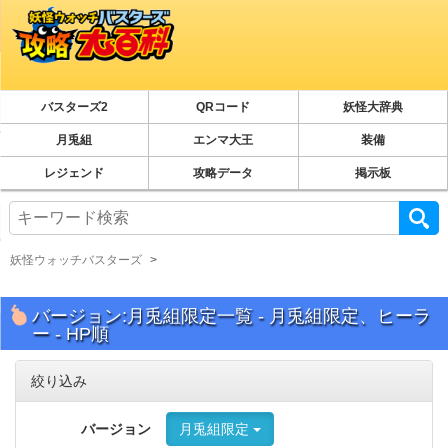
バスターズ2
QRコード
妖怪大辞典
月兎組
エンマ大王
装備
レジェンド
攻略データ
掲示板
妖怪ウォッチバスターズ
バージョン:月兎組限定一覧 - 月兎組限定、ヒーラ
ー - HP順
絞り込み
バージョン
月兎組限定