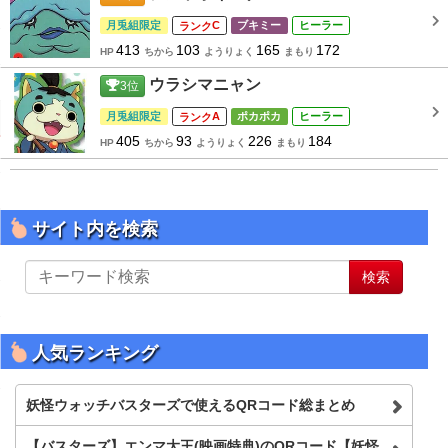
月兎組限定
C
ブキミー
ヒーラー
413
103
165
172
HP
ちから
ようりょく
まもり
ウラシマニャン
3
位
月兎組限定
A
ポカポカ
ヒーラー
405
93
226
184
HP
ちから
ようりょく
まもり
サイト内を検索
サ
検索
イ
ト
内
を
人気ランキング
検
索
妖怪ウォッチバスターズで使えるQRコード総まとめ
【バスターズ】エンマ大王(映画特典)のQRコード【妖怪