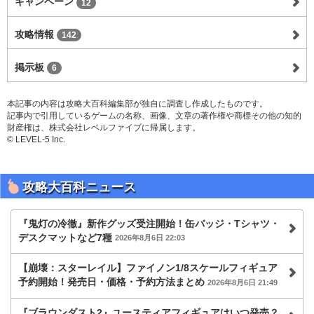
キャンペーン
12
攻略情報
142
掲示板
6
本記事の内容は攻略大百科編集部が独自に調査し作成したものです。
記事内で引用しているゲームの名称、画像、文章の著作権や商標その他の知的
財産権は、株式会社レベルファイブに帰属します。
© LEVEL-5 Inc.
攻略大百科ニュース
『鬼灯の冷徹』新作グッズ受注開始！缶バッジ・Tシャツ・
デスクマットなど7種
2026年8月6日 22:03
【崩壊：スターレイル】ファイノン1/8スケールフィギュア
予約開始！発売日・価格・予約方法まとめ
2026年8月6日 21:49
『ブラウンダスト2』ユースティアフィギュアはいつ発売？