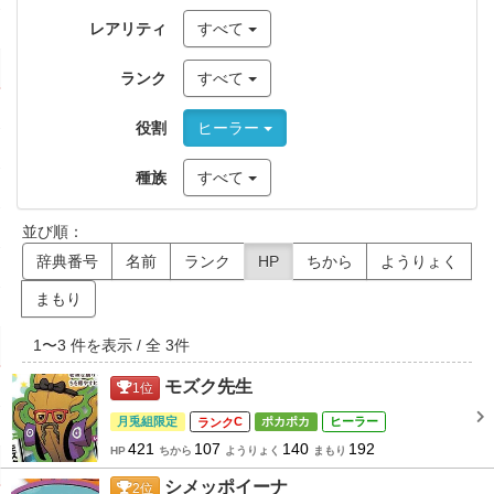
レアリティ
すべて
ランク
すべて
役割
ヒーラー
種族
すべて
並び順：
辞典番号
名前
ランク
HP
ちから
ようりょく
まもり
1
〜
3
件を表示 / 全
3
件
モズク先生
1
位
月兎組限定
C
ポカポカ
ヒーラー
421
107
140
192
HP
ちから
ようりょく
まもり
シメッポイーナ
2
位