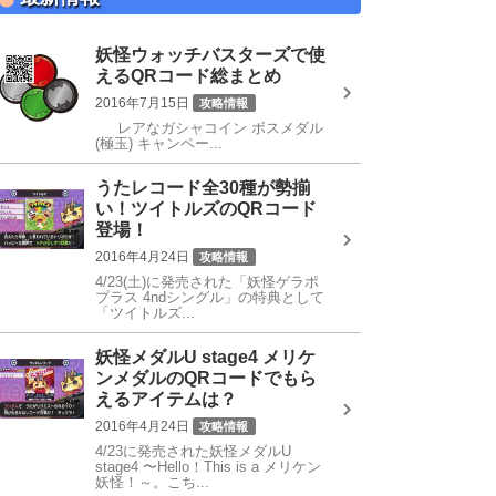
妖怪ウォッチバスターズで使
えるQRコード総まとめ
2016年7月15日
攻略情報
レアなガシャコイン ボスメダル
QRコード
(極玉) キャンペー...
うたレコード全30種が勢揃
い！ツイトルズのQRコード
登場！
2016年4月24日
攻略情報
4/23(土)に発売された「妖怪ゲラポ
うたレコード
プラス 4ndシングル」の特典として
「ツイトルズ...
妖怪メダルU stage4 メリケ
ンメダルのQRコードでもら
えるアイテムは？
2016年4月24日
攻略情報
4/23に発売された妖怪メダルU
QRコード
stage4 〜Hello！This is a メリケン
妖怪！～。こち...