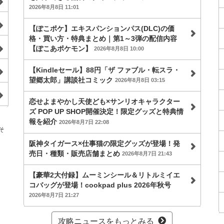
2026年8月8日 11:01
【ぽこポケ】エキスパンションパス(DLC)の価
格・買い方・特典まとめ｜第1～3弾の配信内容
【ぽこあポケモン】
2026年8月8日 10:00
【Kindleセール】88円「ザ ファブル・転スラ・
望郷太郎」講談社コミック
2026年8月8日 03:15
恋せよまやかし天使ども×サンリオキャラクター
ズ POP UP SHOP開催決定！限定グッズと特典情
報を紹介
2026年8月7日 22:08
そ
阪神タイガース×仕事猫の限定グッズが登場！発
売日・種類・販売店舗まとめ
2026年8月7日 21:43
【豪華2大付録】ムーミンシール＆リトルミイエ
コバッグが登場！cookpad plus 2026年秋号
2026年8月7日 21:27
攻略ニュースをもっとみる