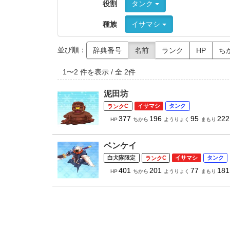
役割
タンク
種族
イサマシ
並び順：
辞典番号
名前
ランク
HP
ち
1
〜
2
件を表示 / 全
2
件
泥田坊
C
イサマシ
タンク
377
196
95
222
HP
ちから
ようりょく
まもり
ベンケイ
白犬隊限定
C
イサマシ
タンク
401
201
77
181
HP
ちから
ようりょく
まもり