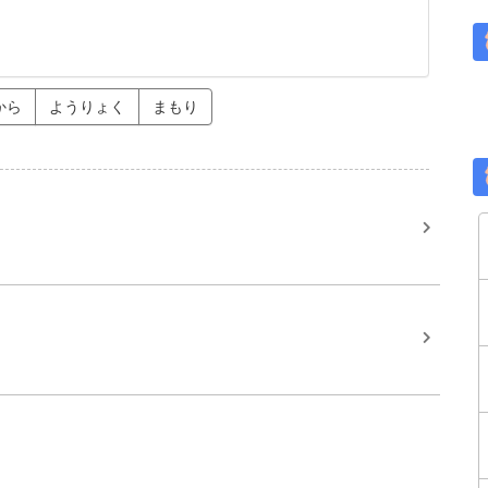
から
ようりょく
まもり