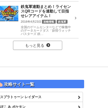
鉄鬼軍連動まとめ！ライセン
スQRコードを連動して目指
せレアアイテム！
2016年4月23日
攻略情報
鉄鬼軍
全国のゲームセンターなどで稼働中
のデータカードダス「妖怪ウォッチ
バスターズ 鉄...
もっと見る
攻略サイト一覧
スプラトゥーン レイダース
ぽこ あ ポケモン