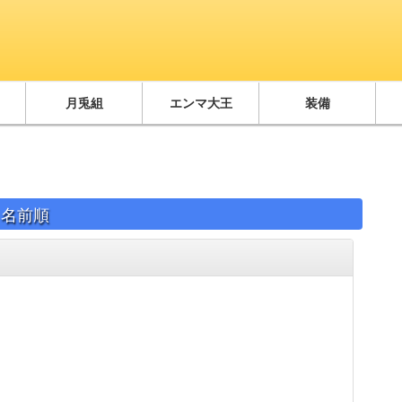
月兎組
エンマ大王
装備
 名前順