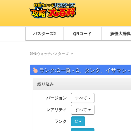
バスターズ2
QRコード
妖怪大辞典
妖怪ウォッチバスターズ
ランク:C一覧 - C、タンク、イサマシ -
絞り込み
バージョン
すべて
レアリティ
すべて
ランク
C