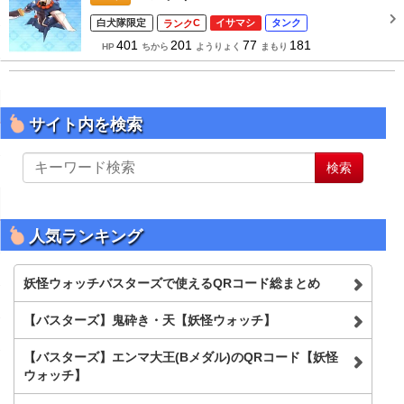
白犬隊限定
C
イサマシ
タンク
401
201
77
181
HP
ちから
ようりょく
まもり
サイト内を検索
サ
検索
イ
ト
内
を
人気ランキング
検
索
妖怪ウォッチバスターズで使えるQRコード総まとめ
【バスターズ】鬼砕き・天【妖怪ウォッチ】
【バスターズ】エンマ大王(Bメダル)のQRコード【妖怪
ウォッチ】