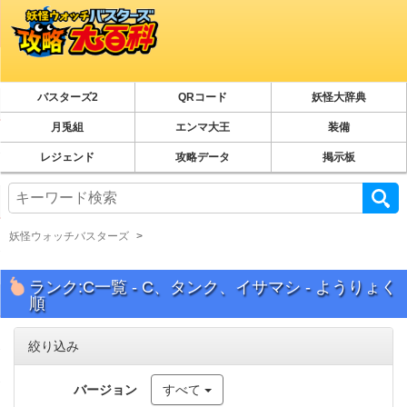
バスターズ2
QRコード
妖怪大辞典
月兎組
エンマ大王
装備
レジェンド
攻略データ
掲示板
妖怪ウォッチバスターズ
ランク:C一覧 - C、タンク、イサマシ - ようりょく
順
絞り込み
バージョン
すべて