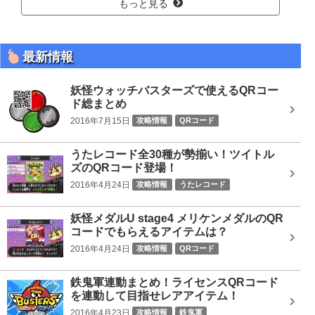
もっと見る
最新情報
妖怪ウォッチバスターズで使えるQRコー
ド総まとめ
2016年7月15日
攻略情報
QRコード
うたレコード全30種が勢揃い！ツイトル
ズのQRコード登場！
2016年4月24日
攻略情報
うたレコード
妖怪メダルU stage4 メリケンメダルのQR
コードでもらえるアイテムは？
2016年4月24日
攻略情報
QRコード
鉄鬼軍連動まとめ！ライセンスQRコード
を連動して目指せレアアイテム！
2016年4月23日
攻略情報
鉄鬼軍