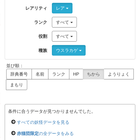
レアリティ
レア
ランク
すべて
役割
すべて
種族
ウスラカゲ
並び順：
辞典番号
名前
ランク
HP
ちから
ようりょく
まもり
条件に合うデータが見つかりませんでした。
すべての妖怪データを見る
赤猫団限定
の全データをみる