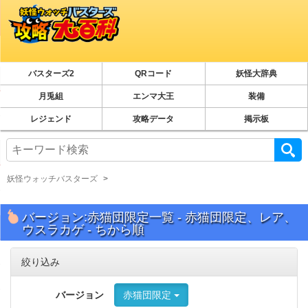
バスターズ2
QRコード
妖怪大辞典
月兎組
エンマ大王
装備
レジェンド
攻略データ
掲示板
妖怪ウォッチバスターズ
バージョン:赤猫団限定一覧 - 赤猫団限定、レア、
ウスラカゲ - ちから順
絞り込み
バージョン
赤猫団限定