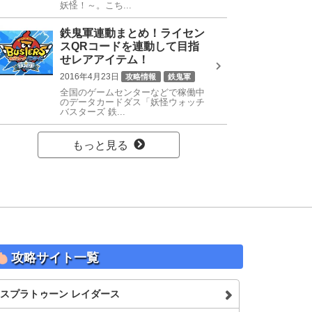
妖怪！～。こち...
鉄鬼軍連動まとめ！ライセン
スQRコードを連動して目指
せレアアイテム！
2016年4月23日
攻略情報
鉄鬼軍
全国のゲームセンターなどで稼働中
のデータカードダス「妖怪ウォッチ
バスターズ 鉄...
もっと見る
攻略サイト一覧
スプラトゥーン レイダース