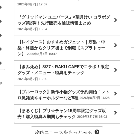
2026年8月7日 17:07
『グリッドマン ユニバース』×望月けい コラボグ
ッズ第2弾！先行販売＆通販情報まとめ
2026年8月7日 16:54
【レイダース】おすすめガジェット｜序盤・中
盤・終盤からクリア後まで網羅【スプラトゥー
ン】
2026年8月7日 16:47
【きみ死ぬ】8/27～RAKU CAFEでコラボ！限定
グッズ・メニュー・特典をチェック
2026年8月7日 16:39
そ
【ブルーロック】新作小物グッズ予約開始！レト
ロ風雑貨やキーホルダーなど5種
2026年8月7日 16:28
【まるくじ】プリ☆チャン15周年限定グッズ販
売！購入特典＆期間もチェック
2026年8月7日 16:03
攻略ニュースをもっとみる