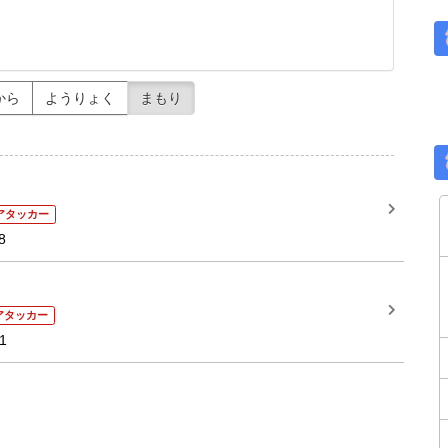
から
ようりょく
まもり
アタッカー
8
アタッカー
1