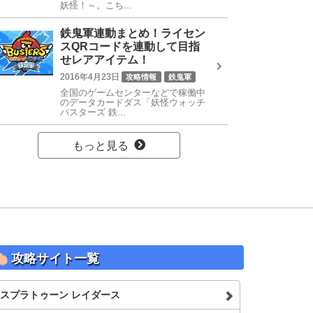
妖怪！～。こち...
鉄鬼軍連動まとめ！ライセン
スQRコードを連動して目指
せレアアイテム！
2016年4月23日
攻略情報
鉄鬼軍
全国のゲームセンターなどで稼働中
のデータカードダス「妖怪ウォッチ
バスターズ 鉄...
もっと見る
攻略サイト一覧
スプラトゥーン レイダース