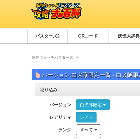
バスターズ2
QRコード
妖怪大辞典
妖怪ウォッチバスターズ
バージョン:白犬隊限定一覧 - 白犬隊限
絞り込み
バージョン
白犬隊限定
レアリティ
レア
ランク
すべて