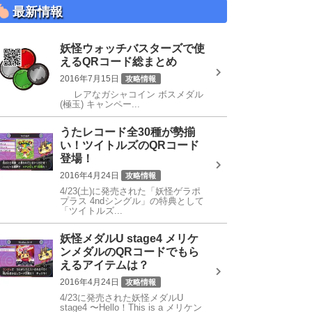
最新情報
妖怪ウォッチバスターズで使
えるQRコード総まとめ
2016年7月15日
攻略情報
レアなガシャコイン ボスメダル
QRコード
(極玉) キャンペー...
うたレコード全30種が勢揃
い！ツイトルズのQRコード
登場！
2016年4月24日
攻略情報
4/23(土)に発売された「妖怪ゲラポ
うたレコード
プラス 4ndシングル」の特典として
「ツイトルズ...
妖怪メダルU stage4 メリケ
ンメダルのQRコードでもら
えるアイテムは？
2016年4月24日
攻略情報
4/23に発売された妖怪メダルU
QRコード
stage4 〜Hello！This is a メリケン