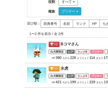
役割
すべて
種族
プリチー
並び順：
辞典番号
名前
ランク
HP
ち
1
〜
2
件を表示 / 全
2
件
Bコマさん
1
位
白犬隊限定
レア
B
プリチー
380
228
114
17
HP
ちから
ようりょく
まもり
水虎
2
位
白犬隊限定
レア
S
プリチー
421
199
229
13
HP
ちから
ようりょく
まもり