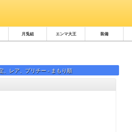
月兎組
エンマ大王
装備
定、レア、プリチー - まもり順