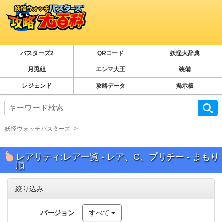
バスターズ2
QRコード
妖怪大辞典
月兎組
エンマ大王
装備
レジェンド
攻略データ
掲示板
妖怪ウォッチバスターズ
レアリティ:レア一覧 - レア、C、プリチー - まもり
順
絞り込み
バージョン
すべて