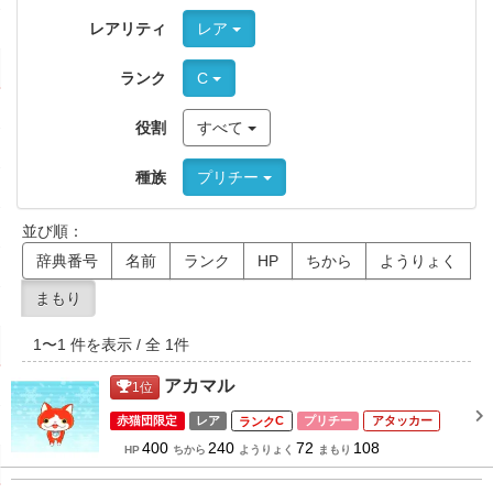
レアリティ
レア
ランク
C
役割
すべて
種族
プリチー
並び順：
辞典番号
名前
ランク
HP
ちから
ようりょく
まもり
1
〜
1
件を表示 / 全
1
件
アカマル
1
位
赤猫団限定
レア
C
プリチー
アタッカー
400
240
72
108
HP
ちから
ようりょく
まもり