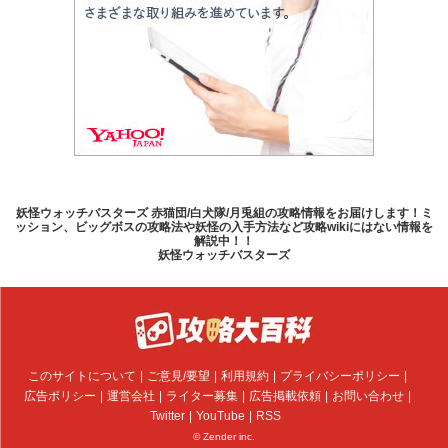
妖怪ウォッチバスターズ 赤猫団/白犬隊/月兎組の攻略情報をお届けします！ミ
ッション、ビッグボスの攻略法や妖怪の入手方法など攻略wikiにはない情報を
解説中！！
妖怪ウォッチバスターズ
このサイトについて
ご意見/要望
利用規約
プライバシーポリシー
広告ポリシー
運営会社
ライター募集
広告掲載依頼
お問い合わせ
Twitter
YouTube
RSS
© Zender inc.