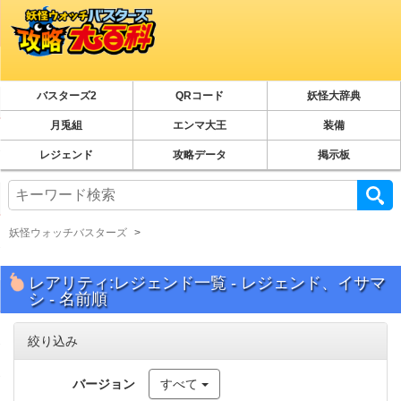
バスターズ2
QRコード
妖怪大辞典
月兎組
エンマ大王
装備
レジェンド
攻略データ
掲示板
妖怪ウォッチバスターズ
レアリティ:レジェンド一覧 - レジェンド、イサマ
シ - 名前順
絞り込み
バージョン
すべて