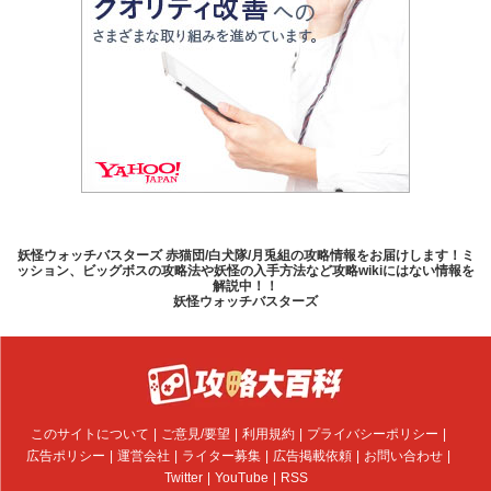
妖怪ウォッチバスターズ 赤猫団/白犬隊/月兎組の攻略情報をお届けします！ミ
ッション、ビッグボスの攻略法や妖怪の入手方法など攻略wikiにはない情報を
解説中！！
妖怪ウォッチバスターズ
このサイトについて
ご意見/要望
利用規約
プライバシーポリシー
広告ポリシー
運営会社
ライター募集
広告掲載依頼
お問い合わせ
Twitter
YouTube
RSS