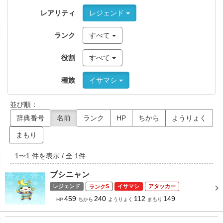
レアリティ
レジェンド
ランク
すべて
役割
すべて
種族
イサマシ
並び順：
辞典番号
名前
ランク
HP
ちから
ようりょく
まもり
1
〜
1
件を表示 / 全
1
件
ブシニャン
レジェンド
S
イサマシ
アタッカー
459
240
112
149
HP
ちから
ようりょく
まもり