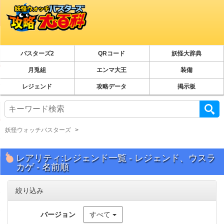
バスターズ2
QRコード
妖怪大辞典
月兎組
エンマ大王
装備
レジェンド
攻略データ
掲示板
妖怪ウォッチバスターズ
レアリティ:レジェンド一覧 - レジェンド、ウスラ
カゲ - 名前順
絞り込み
バージョン
すべて