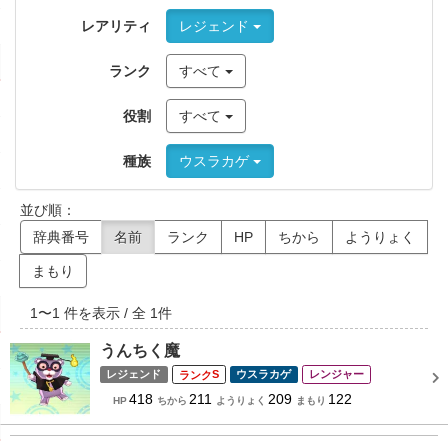
レアリティ
レジェンド
ランク
すべて
役割
すべて
種族
ウスラカゲ
並び順：
辞典番号
名前
ランク
HP
ちから
ようりょく
まもり
1
〜
1
件を表示 / 全
1
件
うんちく魔
レジェンド
S
ウスラカゲ
レンジャー
418
211
209
122
HP
ちから
ようりょく
まもり