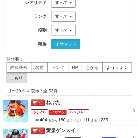
レアリティ
すべて
ランク
すべて
役割
すべて
種族
イサマシ
並び順：
辞典番号
名前
ランク
HP
ちから
ようりょく
まもり
1
〜
20
件を表示 / 全
53
件
ねぶた
1
位
B
イサマシ
レンジャー
404
180
111
235
HP
ちから
ようりょく
まもり
黄泉ゲンスイ
1
位