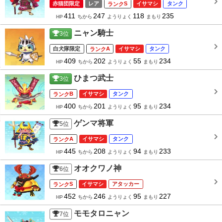
赤猫団限定
レア
S
イサマシ
タンク
411
247
118
235
HP
ちから
ようりょく
まもり
ニャン騎士
3
位
白犬隊限定
A
イサマシ
タンク
409
202
55
234
HP
ちから
ようりょく
まもり
ひまつ武士
3
位
B
イサマシ
タンク
400
201
95
234
HP
ちから
ようりょく
まもり
ゲンマ将軍
5
位
A
イサマシ
タンク
445
208
94
233
HP
ちから
ようりょく
まもり
オオクワノ神
6
位
S
イサマシ
アタッカー
452
246
95
227
HP
ちから
ようりょく
まもり
モモタロニャン
7
位