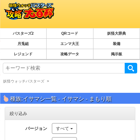
バスターズ2
QRコード
妖怪大辞典
月兎組
エンマ大王
装備
レジェンド
攻略データ
掲示板
妖怪ウォッチバスターズ
種族:イサマシ一覧 - イサマシ - まもり順
絞り込み
バージョン
すべて