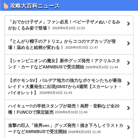
攻略大百科ニュース
「おでかけ子ザメ」ファン必見！ベビー子ザメぬいぐるみ
がおくるみ姿で登場！
2026年8月10日 11:52
『とんがり帽子のアトリエ』からココのマグカップが登
場！温めると絵柄が変わる！
2026年8月10日 11:47
【シャンピニオンの魔女】新作グッズ発売！アクリルスタ
ンド・カードなどAMNIBUSで受注開始
2026年8月10日 11:44
【ポケモンSV】パルデア地方の強力なポケモンたちが最強
レイド＋大量発生に出現|08/07から4週間【スカーレット・
バイオレット】
2026年8月10日 11:43
ハイキュー!!の学校スタンプが発売！烏野・音駒など全20
種！FUNCOで限定販売
2026年8月10日 11:40
進撃の巨人「狼男ver.」グッズ発売！描き下ろしイラストカ
ードなどAMNIBUSで受注開始
2026年8月10日 11:36