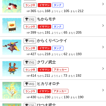
D
イサマシ
タンク
365
168
105
212
HP
ちから
ようりょく
まもり
ちからモチ
13
位
D
イサマシ
タンク
399
191
65
205
HP
ちから
ようりょく
まもり
からくりベンケイ
14
位
B
イサマシ
タンク
427
218
62
193
HP
ちから
ようりょく
まもり
クワノ武士
15
位
B
イサマシ
アタッカー
414
211
73
192
HP
ちから
ようりょく
まもり
ヒカリオロチ
16
位
S
イサマシ
アタッカー
430
230
130
190
HP
ちから
ようりょく
まもり
ひつま武士
17
位