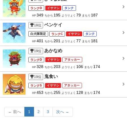
D
イサマシ
タンク
349
195
79
187
HP
ちから
ようりょく
まもり
ベンケイ
18
位
白犬隊限定
C
イサマシ
タンク
401
201
77
181
HP
ちから
ようりょく
まもり
あかなめ
19
位
D
イサマシ
アタッカー
328
203
106
174
HP
ちから
ようりょく
まもり
鬼食い
19
位
S
イサマシ
アタッカー
453
255
128
174
HP
ちから
ようりょく
まもり
← 前へ
1
2
3
次へ →