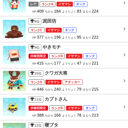
レア
A
イサマシ
タンク
409
184
83
224
HP
ちから
ようりょく
まもり
泥田坊
8
位
C
イサマシ
タンク
377
196
95
222
HP
ちから
ようりょく
まもり
やきモチ
9
位
赤猫団限定
D
イサマシ
タンク
415
177
47
221
HP
ちから
ようりょく
まもり
クワガ大将
10
位
S
イサマシ
アタッカー
446
240
79
215
HP
ちから
ようりょく
まもり
カブトさん
11
位
赤猫団限定
D
イサマシ
タンク
388
166
78
213
HP
ちから
ようりょく
まもり
寝ブタ
12
位