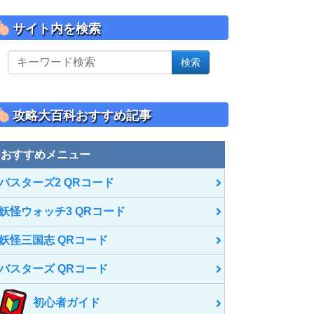
サイト内を検索
サ
検索
イ
ト
内
を
攻略大百科おすすめ記事
検
索
おすすめメニュー
バスターズ2 QRコード
妖怪ウォッチ3 QRコード
妖怪三国志 QRコード
バスターズ QRコード
初心者ガイド