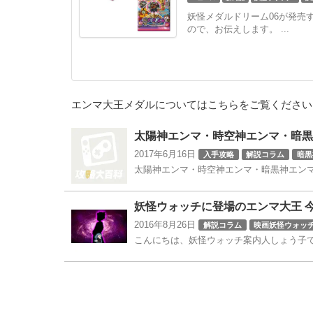
秘宝妖怪メダル
妖怪メダルドリーム06が発売
ので、お伝えします。 ...
エンマ大王メダルについてはこちらをご覧ください
太陽神エンマ・時空神エンマ・暗黒
2017年6月16日
入手攻略
解説コラム
暗黒
太陽神エンマ・時空神エンマ・暗黒神エンマ
妖怪マグナム
太陽神エンマ
時空神エンマ
妖怪ウォッチに登場のエンマ大王 
2016年8月26日
解説コラム
映画妖怪ウォッ
こんにちは、妖怪ウォッチ案内人しょう子です
レベルファイブ