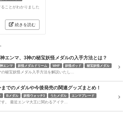
することがわかりました
続きを読む
。
神エンマ、3神の秘宝妖怪メダルの入手方法とは？
神エンマ
妖怪メダルドリーム
WHF
妖怪ポッド
秘宝妖怪メダル
の秘宝妖怪メダル入手方法を解説いたし...
今までのメダルや今後発売の関連グッズまとめ！
チ
Bメダル
妖怪ウォッチ3
うたメダル
エンマブレード
。 最近エンマ大王に関わるアイテ...