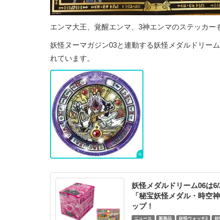
エンマ大王、覚醒エンマ、3神エンマのステッカー
妖怪ヌーマガジン03と連動する妖怪メダルドリー
れています。
妖怪メダルドリーム06は6/
「秘宝妖怪メダル・時空神
ップ！
ニュース
新商品
妖怪ウォッチ3
妖