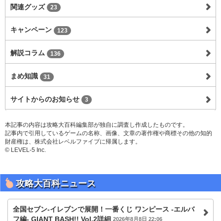
関連グッズ
23
キャンペーン
123
解説コラム
136
まめ知識
31
サイトからのお知らせ
3
本記事の内容は攻略大百科編集部が独自に調査し作成したものです。
記事内で引用しているゲームの名称、画像、文章の著作権や商標その他の知的
財産権は、株式会社レベルファイブに帰属します。
© LEVEL-5 Inc.
攻略大百科ニュース
全国セブン‐イレブンで展開！一番くじ ワンピース -エルバ
フ編- GIANT BASH!! Vol.2詳細
2026年8月8日 22:06