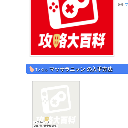
妖怪
マッサラニャン の入手方法
Tメダル
メダルパック
2017年7月中旬発売