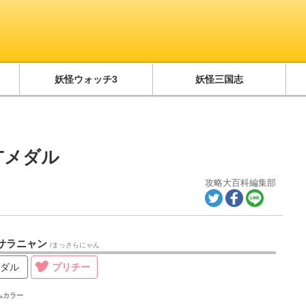
妖怪ウォッチ3
妖怪三国志
Tメダル
攻略大百科編集部
サラニャン
/まっさらにゃん
メダル
プリチー
ムカラー