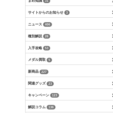
まめ知識
31
サイトからのお知らせ
3
ニュース
406
種別解説
26
入手攻略
53
メダル買取
5
新商品
227
関連グッズ
23
キャンペーン
123
解説コラム
136