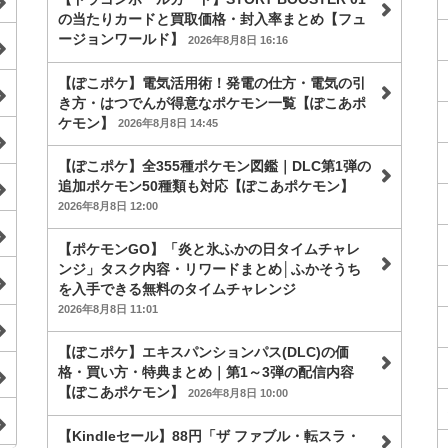
の当たりカードと買取価格・封入率まとめ【フュ
ージョンワールド】
2026年8月8日 16:16
【ぽこポケ】電気活用術！発電の仕方・電気の引
き方・はつでんが得意なポケモン一覧【ぽこあポ
ケモン】
2026年8月8日 14:45
【ぽこポケ】全355種ポケモン図鑑｜DLC第1弾の
追加ポケモン50種類も対応【ぽこあポケモン】
2026年8月8日 12:00
【ポケモンGO】「炎と氷ふかの日タイムチャレ
ンジ」タスク内容・リワードまとめ│ふかそうち
を入手できる無料のタイムチャレンジ
2026年8月8日 11:01
【ぽこポケ】エキスパンションパス(DLC)の価
格・買い方・特典まとめ｜第1～3弾の配信内容
【ぽこあポケモン】
2026年8月8日 10:00
【Kindleセール】88円「ザ ファブル・転スラ・