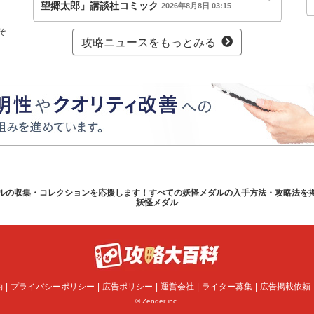
望郷太郎」講談社コミック
2026年8月8日 03:15
そ
攻略ニュースをもっとみる
ルの収集・コレクションを応援します！すべての妖怪メダルの入手方法・攻略法を
妖怪メダル
約
プライバシーポリシー
広告ポリシー
運営会社
ライター募集
広告掲載依頼
© Zender inc.