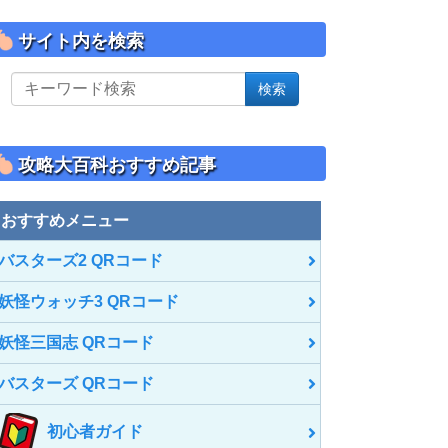
サイト内を検索
サ
検索
イ
ト
内
を
攻略大百科おすすめ記事
検
索
おすすめメニュー
バスターズ2 QRコード
妖怪ウォッチ3 QRコード
妖怪三国志 QRコード
バスターズ QRコード
初心者ガイド