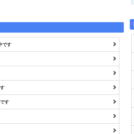
中です
す
です