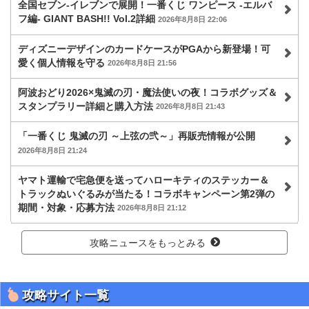
全国セブン‐イレブンで展開！一番くじ ワンピース -エルバ
フ編- GIANT BASH!! Vol.2詳細
2026年8月8日 22:06
ディズニーデザインのカードケースがPGAから新登場！可
愛く個人情報を守る
2026年8月8日 21:56
阿波おどり2026×鬼滅の刃・魔法使いの夜！コラボグッズ＆
スタンプラリー詳細と購入方法
2026年8月8日 21:43
「一番くじ 鬼滅の刃 ～上弦の弐～」再販売情報が公開
2026年8月8日 21:24
ヤマト運輸で宅急便を送ってハローキティのステッカー＆
トラックぬいぐるみが当たる！コラボキャンペーン第2弾の
期間・対象・応募方法
2026年8月8日 21:12
攻略ニュースをもっとみる
攻略サイト一覧