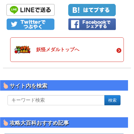
妖怪メダルトップへ
サイト内を検索
サ
検索
イ
ト
内
を
攻略大百科おすすめ記事
検
索