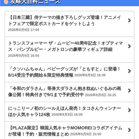
攻略大百科ニュース
【日本三國】侍テーマの描き下ろしグッズ登場！アニメイ
トフェアで限定ポストカードをゲットしよう
2026年8月9日 17:04
トランスフォーマー ザ・ムービー40周年記念！オプティマ
ス・バンブルビー・メガトロンの豪華フィギュア詳細
2026年8月9日 16:54
「クソハムちゃん」ベビーグッズが「ともすと」に登場！
8/14受注予約開始＆限定特典情報
2026年8月9日 16:39
「令和のダラさん」等身大ダラさん抱き枕ぬいぐるみの画
像公開！特典付きで9/1まで予約受付中
2026年8月9日 16:25
にっこりーノ初のシールえほん発売！タコさんウィンナー
ほか人気キャラ124枚
2026年8月9日 16:09
【PLAZA限定】韓国人気キャラMOMOREIコラボアイテム
が登場！予約・販売情報まとめ
2026年8月9日 15:50