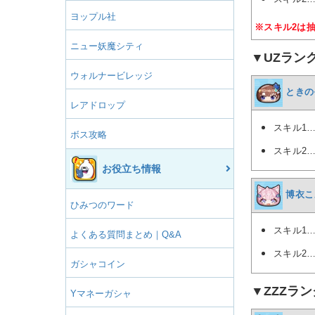
ヨップル社
※スキル2は
ニュー妖魔シティ
▼UZラン
ウォルナービレッジ
ときの
レアドロップ
スキル1
ボス攻略
スキル2
お役立ち情報
博衣こ
ひみつのワード
スキル1
よくある質問まとめ｜Q&A
スキル2
ガシャコイン
▼ZZZラン
Yマネーガシャ