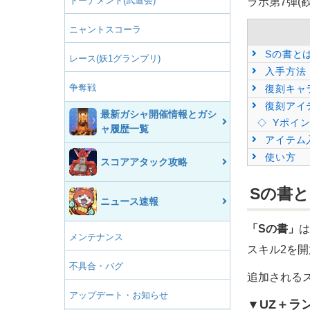
トーナメント(武道会)
ラボ第7弾(
ニャントスコーラ
Sの書と
レース(妖1グランプリ)
入手方法
争奪戦
復刻キャ
復刻アイ
最新ガシャ開催情報とガシ
Yポイ
ャ履歴一覧
アイテム
使い方
スコアアタック攻略
Sの書
ニュース速報
「Sの書」
は
メンテナンス
スキル2を
不具合・バグ
追加される
アップデート・お知らせ
▼UZ＋ラ