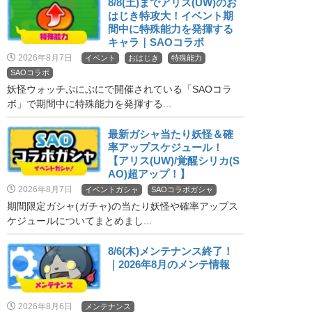
8/8(土)までアリス(UW)のお
はじき特攻大！イベント期
間中に特殊能力を発揮する
キャラ｜SAOコラボ
2026年8月7日
イベント
おはじき
特殊能力
SAOコラボ
妖怪ウォッチぷにぷにで開催されている「SAOコラ
ボ」で期間中に特殊能力を発揮する...
最新ガシャ当たり妖怪＆確
率アップスケジュール！
【アリス(UW)/覚醒シリカ(S
AO)超アップ！】
2026年8月7日
イベントガシャ
SAOコラボガシャ
期間限定ガシャ(ガチャ)の当たり妖怪や確率アップス
ケジュールについてまとめまし...
8/6(木)メンテナンス終了！
｜2026年8月のメンテ情報
2026年8月6日
メンテナンス