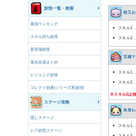
妖怪一覧・検索
猫又お
最強ランキング
スキル1
スキル持ち妖怪
スキル2
新登場妖怪
宝鐘マ
進化合成まとめ
スキル1
レジェンド妖怪
スキル2
コレクト効果(シリーズ系)妖怪
※スキル2は
ステージ攻略
角巻わ
隠しステージ
スキル1
レア妖怪ステージ
スキル2