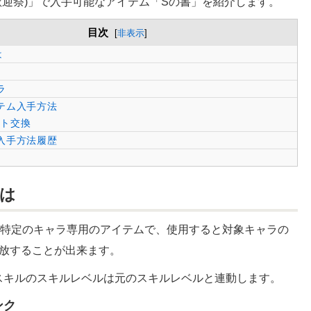
歓迎祭)」で入手可能なアイテム「Sの書」を紹介します。
目次
[
非表示
]
は
ラ
テム入手方法
ント交換
入手方法履歴
とは
特定のキャラ専用のアイテムで、使用すると対象キャラの
開放することが出来ます。
スキルのスキルレベルは元のスキルレベルと連動します。
ンク