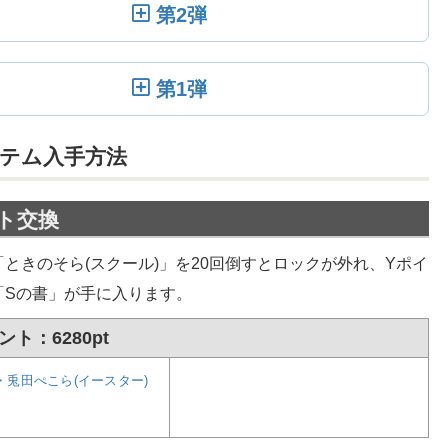
第2弾
第1弾
テム入手方法
ト交換
ときのそら(スクール)」を20回倒すとロックが外れ、Yポイ
「Sの書」が手に入ります。
ト：6280pt
・兎田ぺこら(イースター)