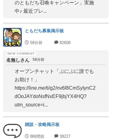
のともだち召喚キャンペーン」実施
中♪ 最近プレ...
ともだち募集掲示板
58分前
82608
名無しさん
58分前
オープンチャット「ぷにぷに誰でも
お助け！」
https://line.me/ti/g2/nv6I8CmSyIynC2
dOoJAYdoNsfNxEF9jbjYX4HQ?
utm_source=i...
雑談・攻略掲示板
8時間前
38227