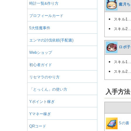
時計一覧&作り方
癒月ち
プロフィールカード
スキル1
5大怪魔事件
スキル2
エンマの討伐依頼(手配書)
ロボ子
Webショップ
スキル1
初心者ガイド
スキル2
リセマラのやり方
「とっくん」の使い方
入手方法
Yポイント稼ぎ
Yマネー稼ぎ
Sの書
QRコード