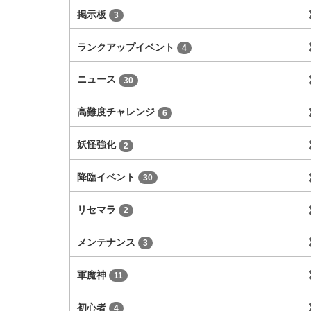
掲示板
3
ランクアップイベント
4
ニュース
30
高難度チャレンジ
6
妖怪強化
2
降臨イベント
30
リセマラ
2
メンテナンス
3
軍魔神
11
初心者
4