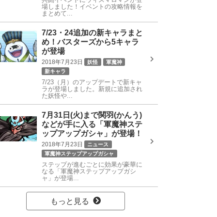
場しました！イベントの攻略情報を
まとめて...
7/23・24追加の新キャラまと
め！バスターズから5キャラ
が登場
2018年7月23日
妖怪
軍魔神
新キャラ
7/23（月）のアップデートで新キャ
ラが登場しました。新規に追加され
た妖怪や...
7月31日(火)まで関羽(かんう)
などが手に入る「軍魔神ステ
ップアップガシャ」が登場！
2018年7月23日
ニュース
軍魔神ステップアップガシャ
ステップが進むごとに効果が豪華に
なる「軍魔神ステップアップガシ
ャ」が登場...
もっと見る