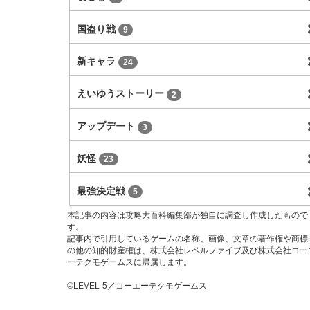
国盗り戦
9
新キャラ
24
えいゆうストーリー
2
アップデート
3
妖怪
23
最強決定戦
5
本記事の内容は攻略大百科編集部が独自に調査し作成したもので
す。
記事内で引用しているゲームの名称、画像、文章の著作権や商標
の他の知的財産権は、株式会社レベルファイブ及び株式会社コー
ーテクモゲームスに帰属します。
©LEVEL-5／コーエーテクモゲームス