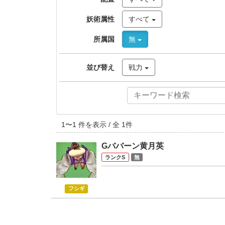
妖術属性
すべて
所属国
無
並び替え
戦力
1
〜
1
件を表示 / 全
1
件
Gババーン黄月英
S
無
フシギ