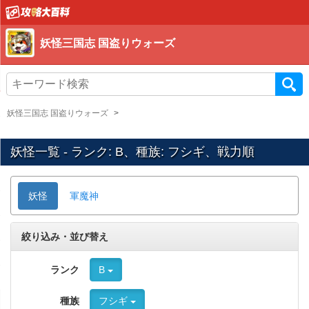
妖怪三国志 国盗りウォーズ
妖怪三国志 国盗りウォーズ
妖怪一覧 - ランク: B、種族: フシギ、戦力順
妖怪
軍魔神
絞り込み・並び替え
ランク
B
種族
フシギ