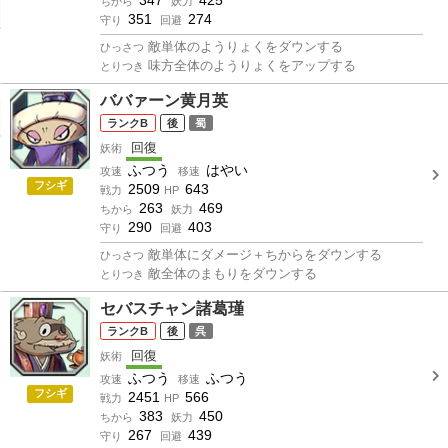
ちから
妖力
351
274
守り
回避
敵単体のようりょくをダウンする
ひっさつ
味方全体のようりょくをアップする
とりつき
ババァーン黄月英
B
後
蜀
回復
妖術
ふつう
はやい
攻速
移速
フシギ
2509
643
戦力
HP
263
469
ちから
妖力
290
403
守り
回避
敵単体にダメージ＋ちからをダウンする
ひっさつ
敵全体のまもりをダウンする
とりつき
セバスチャン諸葛瑾
B
後
呉
回復
妖術
ふつう
ふつう
攻速
移速
フシギ
2451
566
戦力
HP
383
450
ちから
妖力
267
439
守り
回避