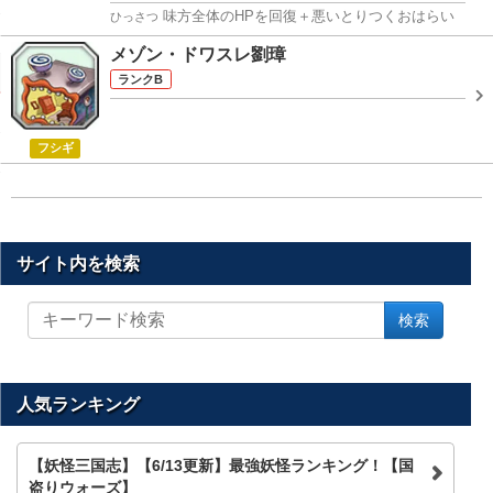
味方全体のHPを回復＋悪いとりつくおはらい
ひっさつ
メゾン・ドワスレ劉璋
B
フシギ
サイト内を検索
サ
検索
イ
ト
内
を
人気ランキング
検
索
【妖怪三国志】【6/13更新】最強妖怪ランキング！【国
盗りウォーズ】