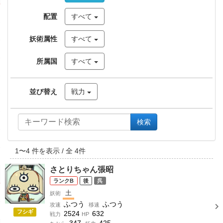
配置
すべて
妖術属性
すべて
所属国
すべて
並び替え
戦力
検索
1
〜
4
件を表示 / 全
4
件
さとりちゃん張昭
B
後
呉
土
妖術
ふつう
ふつう
攻速
移速
フシギ
2524
632
戦力
HP
347
425