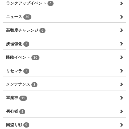
ランクアップイベント
4
ニュース
30
高難度チャレンジ
6
妖怪強化
2
降臨イベント
30
リセマラ
2
メンテナンス
3
軍魔神
11
初心者
4
国盗り戦
9