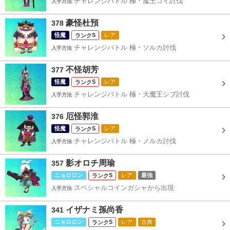
チャレンジバトル 極・魔王コイ討伐
入手方法
豪怪杜預
378
怪魔
S
レア
チャレンジバトル 極・ソルカ討伐
入手方法
不怪胡芳
377
怪魔
S
レア
チャレンジバトル 極・大魔王シブ討伐
入手方法
厄怪郭淮
376
怪魔
S
レア
チャレンジバトル 極・ノルカ討伐
入手方法
影オロチ周瑜
357
ニョロロン
S
レア
最強
スペシャルコインガシャから出現
入手方法
イザナミ孫尚香
341
ニョロロン
S
レア
古典