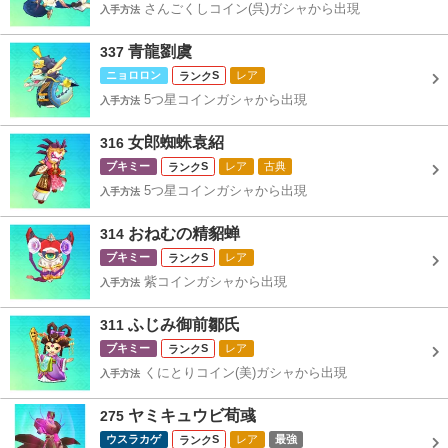
さんごくしコイン(呉)ガシャから出現
入手方法
青龍劉虞
337
ニョロロン
S
レア
5つ星コインガシャから出現
入手方法
女郎蜘蛛袁紹
316
ブキミー
S
レア
古典
5つ星コインガシャから出現
入手方法
おねむの精貂蝉
314
ブキミー
S
レア
紫コインガシャから出現
入手方法
ふじみ御前鄒氏
311
ブキミー
S
レア
くにとりコイン(美)ガシャから出現
入手方法
ヤミキュウビ荀彧
275
ウスラカゲ
S
レア
最強