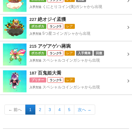
くにとりコイン(美)ガシャから出現
入手方法
絶オジイ孟獲
227
ポカポカ
S
レア
5つ星コインガシャから出現
入手方法
アゲアゲハ蔣琬
215
ポカポカ
S
レア
入手簡単
回復
スペシャルコインガシャから出現
入手方法
百鬼姫大喬
187
プリチー
S
レア
スペシャルコインガシャから出現
入手方法
← 前へ
1
2
3
4
5
次へ →