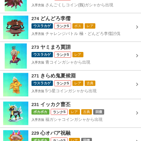
さんごくしコイン(魏)ガシャから出現
入手方法
どんどろ李儒
274
ウスラカゲ
S
ボス
レア
チャレンジバトル 極・どんどろ李儒討伐
入手方法
ヤミまろ賈詡
273
ウスラカゲ
S
レア
青コインガシャから出現
入手方法
きらめ鬼夏候淵
271
ウスラカゲ
S
レア
古典
5つ星コインガシャから出現
入手方法
イッカク曹丕
231
ポカポカ
S
レア
古典
回復
福ガシャコインガシャから出現
入手方法
心オバア祝融
229
ポカポカ
S
レア
回復