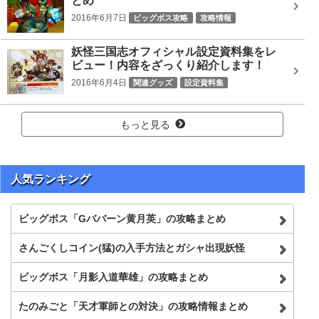
とめ
2016年6月7日
ビッグボス攻略
攻略情報
Gババーン黄月英
どんどろ李儒
カブキロイド司馬炎
妖怪三国志オフィシャル設定資料集をレ
ソルカ
ノルカ
ノルカソルカ
ビッグボス
ビュー！内容をざっくり紹介します！
プリズンブレイカー曹彰
レッドJ劉備
大魔王シブ
2016年6月4日
関連グッズ
設定資料集
日ノ神
赤鬼呂布
魔王コイ
もっと見る
人気ランキング
ビッグボス「Gババーン黄月英」の攻略まとめ
さんごくしコイン(猛)の入手方法とガシャ出現妖怪
ビッグボス「月影入道華雄」の攻略まとめ
たのみごと「天才軍師との対決」の攻略情報まとめ