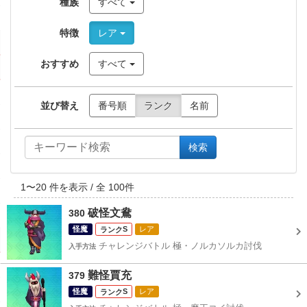
種族
すべて
特徴
レア
おすすめ
すべて
並び替え
番号順
ランク
名前
検索
1
〜
20
件を表示 / 全
100
件
破怪文鴦
380
怪魔
S
レア
チャレンジバトル 極・ノルカソルカ討伐
入手方法
難怪賈充
379
怪魔
S
レア