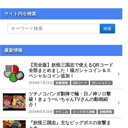
サイト内を検索
サ
検索
イ
ト
内
を
最新情報
検
索
【完全版】妖怪三国志で使えるQRコード
全部まとめました！福ガシャコイン＆ス
ペシャルコイン追加！
2016年7月15日
攻略情報
QRコード
ガシャコイン
ツチノコパンダ劉禅で極・日ノ神ソロ撃
破！きょうぺいちゃんTVさんの動画紹
介！
2016年6月10日
やりこみ
ビッグボス攻略
攻略情報
ツチノコパンダ劉禅
ビッグボス
日ノ神
『妖怪三国志』主なビッグボスの攻撃ま