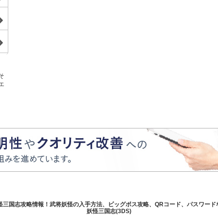
そ
エ
三国志攻略情報！武将妖怪の入手方法、ビッグボス攻略、QRコード、パスワードな
妖怪三国志(3DS)