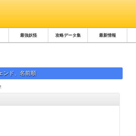
最強妖怪
攻略データ集
最新情報
ジェンド、名前順
!