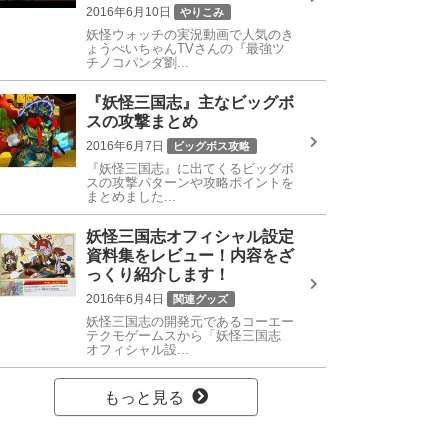
2016年6月10日
やりこみ
妖怪ウォッチの実況動画で人気のき
ビッグボス攻略
攻略情報
ょうぺいちゃんTVさんの『最強ツ
ツチノコパンダ劉禅
ビッグボス
チノコパンダ劉...
日ノ神
『妖怪三国志』主なビッグボ
スの攻撃まとめ
2016年6月7日
ビッグボス攻略
『妖怪三国志』に出てくるビッグボ
攻略情報
Gババーン黄月英
スの攻撃パターンや攻略ポイントを
どんどろ李儒
カブキロイド司馬炎
まとめました...
ソルカ
ノルカ
ノルカソルカ
妖怪三国志オフィシャル設定
ビッグボス
プリズンブレイカー曹彰
資料集をレビュー！内容をざ
レッドJ劉備
大魔王シブ
日ノ神
っくり紹介します！
赤鬼呂布
魔王コイ
2016年6月4日
関連グッズ
妖怪三国志の開発元であるコーエー
設定資料集
テクモゲームスから「妖怪三国志
オフィシャル設...
もっと見る