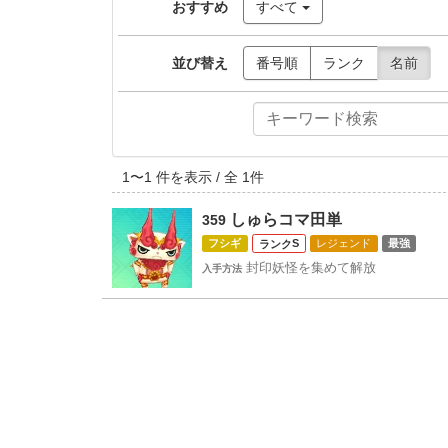
おすすめ
すべて
並び替え
番号順
ランク
名前
1
〜
1
件を表示 / 全
1
件
しゅらコマ田単
359
フシギ
S
レジェンド
最強
封印妖怪を集めて解放
入手方法