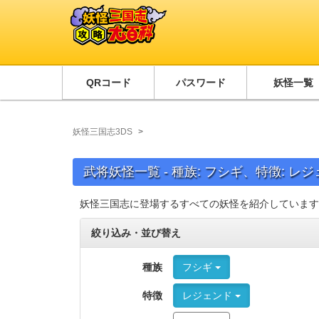
QRコード
パスワード
妖怪一覧
妖怪三国志3DS
武将妖怪一覧 - 種族: フシギ、特徴: レ
妖怪三国志に登場するすべての妖怪を紹介しています
絞り込み・並び替え
種族
フシギ
特徴
レジェンド