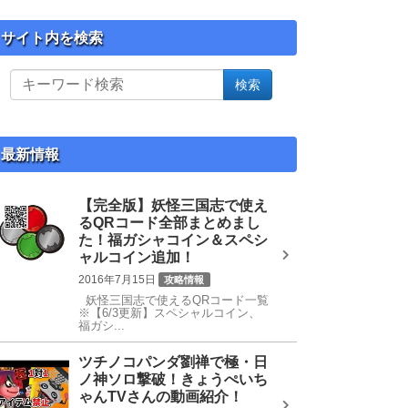
サイト内を検索
サ
検索
イ
ト
内
を
最新情報
検
索
【完全版】妖怪三国志で使え
るQRコード全部まとめまし
た！福ガシャコイン＆スペシ
ャルコイン追加！
2016年7月15日
攻略情報
妖怪三国志で使えるQRコード一覧
QRコード
ガシャコイン
※【6/3更新】スペシャルコイン、
福ガシ...
ツチノコパンダ劉禅で極・日
ノ神ソロ撃破！きょうぺいち
ゃんTVさんの動画紹介！