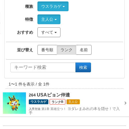
種族
ウスラカゲ
特徴
主人公
おすすめ
すべて
並び替え
番号順
ランク
名前
検索
1
〜
1
件を表示 / 全
1
件
USAピョン仲達
264
ウスラカゲ
B
主人公
ヨダレまみれの本を隠せ！で入
第1章 英雄立つ！
入手方法
手