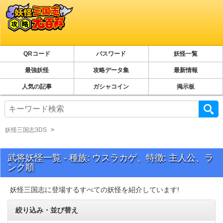
QRコード
パスワード
妖怪一覧
最強妖怪
攻略データ集
最新情報
人気の記事
ガシャコイン
掲示板
妖怪三国志3DS
武将妖怪一覧 - 種族: ウスラカゲ、特徴: 主人公、ラ
ンク順
妖怪三国志に登場するすべての妖怪を紹介しています!
絞り込み・並び替え