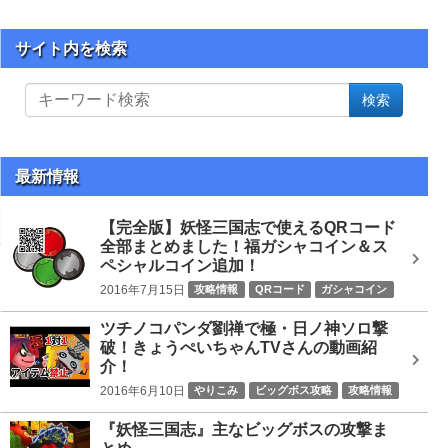
サイト内を検索
サ
検索
イ
ト
内
を
最新情報
検
索
【完全版】妖怪三国志で使えるQRコード
全部まとめました！福ガシャコイン＆ス
ペシャルコイン追加！
2016年7月15日
攻略情報
QRコード
ガシャコイン
ツチノコパンダ劉禅で極・日ノ神ソロ撃
破！きょうぺいちゃんTVさんの動画紹
介！
2016年6月10日
やりこみ
ビッグボス攻略
攻略情報
ツチノコパンダ劉禅
ビッグボス
日ノ神
『妖怪三国志』主なビッグボスの攻撃ま