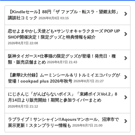
【Kindleセール】88円「ザ ファブル・転スラ・望郷太郎」
講談社コミック
2026年8月8日 03:15
恋せよまやかし天使ども×サンリオキャラクターズ POP UP
SHOP開催決定！限定グッズと特典情報を紹介
2026年8月7日 22:08
阪神タイガース×仕事猫の限定グッズが登場！発売日・種
類・販売店舗まとめ
2026年8月7日 21:43
【豪華2大付録】ムーミンシール＆リトルミイエコバッグが
登場！cookpad plus 2026年秋号
2026年8月7日 21:27
にじさんじ「がんばらないボイス」「束縛ボイスVol.2」8
月14日より販売開始！期間と参加ライバーまとめ
2026年8月7日 21:12
ラブライブ！サンシャイン!!Aqoursマンホール、沼津市で
展示更新！スタンプラリー情報も
2026年8月7日 21:00