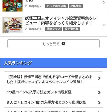
とめ
2016年6月7日
ビッグボス攻略
攻略情報
Gババーン黄月英
どんどろ李儒
カブキロイド司馬炎
妖怪三国志オフィシャル設定資料集をレ
ソルカ
ノルカ
ノルカソルカ
ビッグボス
ビュー！内容をざっくり紹介します！
プリズンブレイカー曹彰
レッドJ劉備
大魔王シブ
2016年6月4日
関連グッズ
設定資料集
日ノ神
赤鬼呂布
魔王コイ
もっと見る
人気ランキング
【完全版】妖怪三国志で使えるQRコード全部まとめま
した！福ガシャコイン＆スペシャルコイン追加！
5つ星コインの入手方法とガシャ出現妖怪
さんごくしコイン(猛)の入手方法とガシャ出現妖怪