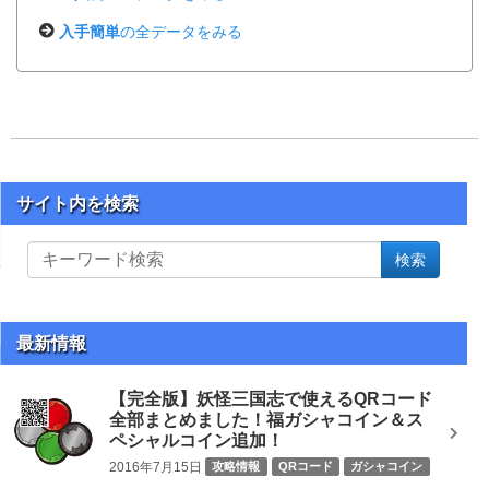
入手簡単
の全データをみる
サイト内を検索
サ
検索
イ
ト
内
を
最新情報
検
索
【完全版】妖怪三国志で使えるQRコード
全部まとめました！福ガシャコイン＆ス
ペシャルコイン追加！
2016年7月15日
攻略情報
QRコード
ガシャコイン