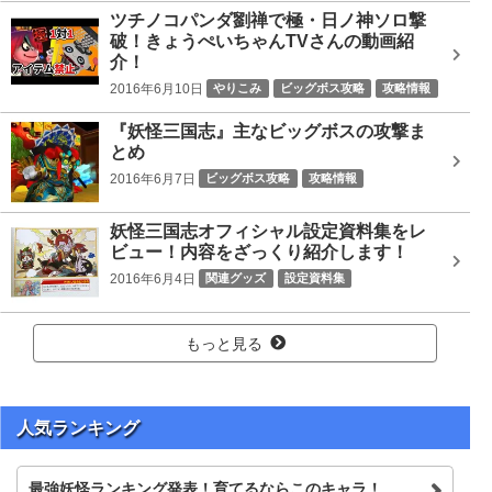
ツチノコパンダ劉禅で極・日ノ神ソロ撃
破！きょうぺいちゃんTVさんの動画紹
介！
2016年6月10日
やりこみ
ビッグボス攻略
攻略情報
ツチノコパンダ劉禅
ビッグボス
日ノ神
『妖怪三国志』主なビッグボスの攻撃ま
とめ
2016年6月7日
ビッグボス攻略
攻略情報
Gババーン黄月英
どんどろ李儒
カブキロイド司馬炎
妖怪三国志オフィシャル設定資料集をレ
ソルカ
ノルカ
ノルカソルカ
ビッグボス
ビュー！内容をざっくり紹介します！
プリズンブレイカー曹彰
レッドJ劉備
大魔王シブ
2016年6月4日
関連グッズ
設定資料集
日ノ神
赤鬼呂布
魔王コイ
もっと見る
人気ランキング
最強妖怪ランキング発表！育てるならこのキャラ！