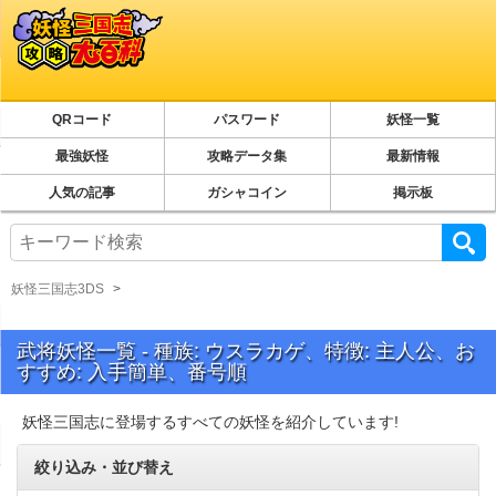
QRコード
パスワード
妖怪一覧
最強妖怪
攻略データ集
最新情報
人気の記事
ガシャコイン
掲示板
妖怪三国志3DS
武将妖怪一覧 - 種族: ウスラカゲ、特徴: 主人公、お
すすめ: 入手簡単、番号順
妖怪三国志に登場するすべての妖怪を紹介しています!
絞り込み・並び替え