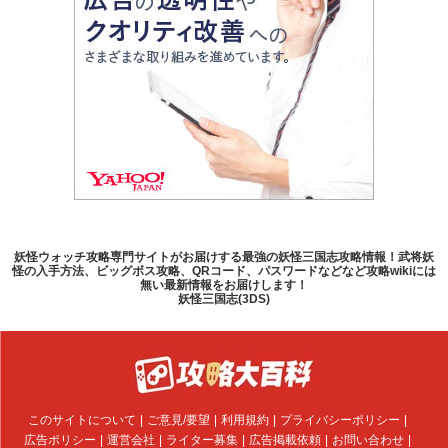
妖怪ウォッチ攻略専門サイトがお届けする最強の妖怪三国志攻略情報！武将妖
怪の入手方法、ビッグボス攻略、QRコード、パスワードなどなど攻略wikiには
無い最新情報をお届けします！
妖怪三国志(3DS)
このサイトについて
ご意見/要望
利用規約
プライバシーポリシー
広告ポリシー
運営会社
ライター募集
広告掲載依頼
お問い合わせ