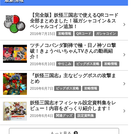
検
索
【完全版】妖怪三国志で使えるQRコード
全部まとめました！福ガシャコイン＆ス
ペシャルコイン追加！
2016年7月15日
攻略情報
QRコード
ガシャコイン
ツチノコパンダ劉禅で極・日ノ神ソロ撃
破！きょうぺいちゃんTVさんの動画紹
介！
2016年6月10日
やりこみ
ビッグボス攻略
攻略情報
ツチノコパンダ劉禅
ビッグボス
日ノ神
『妖怪三国志』主なビッグボスの攻撃ま
とめ
2016年6月7日
ビッグボス攻略
攻略情報
Gババーン黄月英
どんどろ李儒
カブキロイド司馬炎
妖怪三国志オフィシャル設定資料集をレ
ソルカ
ノルカ
ノルカソルカ
ビッグボス
ビュー！内容をざっくり紹介します！
プリズンブレイカー曹彰
レッドJ劉備
大魔王シブ
2016年6月4日
関連グッズ
設定資料集
日ノ神
赤鬼呂布
魔王コイ
もっと見る