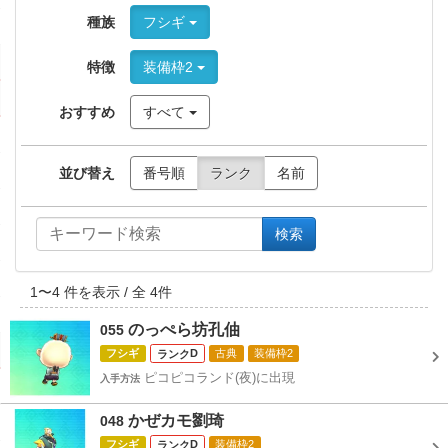
種族
フシギ
特徴
装備枠2
おすすめ
すべて
並び替え
番号順
ランク
名前
検索
1
〜
4
件を表示 / 全
4
件
のっぺら坊孔伷
055
フシギ
D
古典
装備枠2
ピコピコランド(夜)に出現
入手方法
かぜカモ劉琦
048
フシギ
D
装備枠2