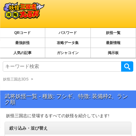
QRコード
パスワード
妖怪一覧
最強妖怪
攻略データ集
最新情報
人気の記事
ガシャコイン
掲示板
妖怪三国志3DS
武将妖怪一覧 - 種族: フシギ、特徴: 装備枠2、ラン
ク順
妖怪三国志に登場するすべての妖怪を紹介しています!
絞り込み・並び替え