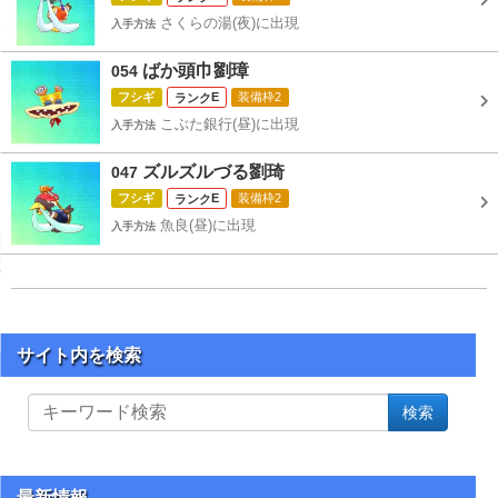
さくらの湯(夜)に出現
入手方法
ばか頭巾劉璋
054
フシギ
E
装備枠2
こぶた銀行(昼)に出現
入手方法
ズルズルづる劉琦
047
フシギ
E
装備枠2
魚良(昼)に出現
入手方法
サイト内を検索
サ
検索
イ
ト
内
を
最新情報