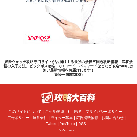
妖怪ウォッチ攻略専門サイトがお届けする最強の妖怪三国志攻略情報！武将妖
怪の入手方法、ビッグボス攻略、QRコード、パスワードなどなど攻略wikiには
無い最新情報をお届けします！
妖怪三国志(3DS)
このサイトについて
ご意見/要望
利用規約
プライバシーポリシー
広告ポリシー
運営会社
ライター募集
広告掲載依頼
お問い合わせ
Twitter
YouTube
RSS
© Zender inc.