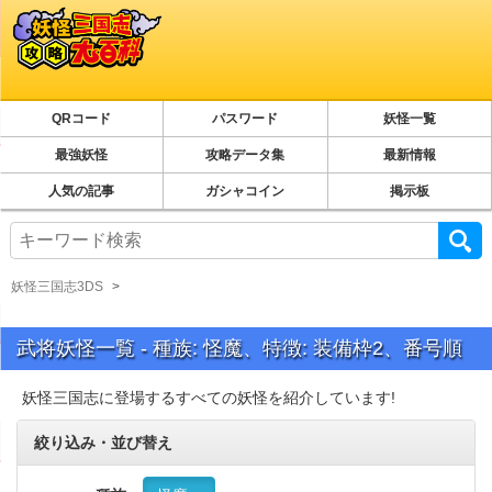
QRコード
パスワード
妖怪一覧
最強妖怪
攻略データ集
最新情報
人気の記事
ガシャコイン
掲示板
妖怪三国志3DS
武将妖怪一覧 - 種族: 怪魔、特徴: 装備枠2、番号順
妖怪三国志に登場するすべての妖怪を紹介しています!
絞り込み・並び替え