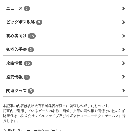
ニュース
3
ビッグボス攻略
9
初心者向け
15
妖怪入手法
2
攻略情報
85
発売情報
8
関連グッズ
5
本記事の内容は攻略大百科編集部が独自に調査し作成したものです。
記事内で引用しているゲームの名称、画像、文章の著作権や商標その他の知的
財産権は、株式会社レベルファイブ及び株式会社コーエーテクモゲームスに帰
属します。
©LEVEL-5／コーエーテクモゲームス