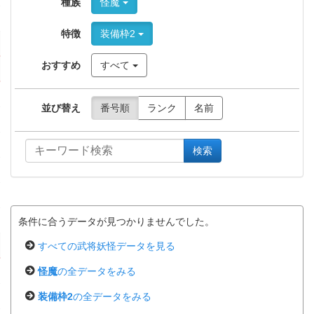
種族
怪魔
特徴
装備枠2
おすすめ
すべて
並び替え
番号順
ランク
名前
検索
条件に合うデータが見つかりませんでした。
すべての武将妖怪データを見る
怪魔
の全データをみる
装備枠2
の全データをみる