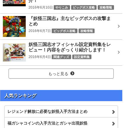
介！
2016年6月10日
やりこみ
ビッグボス攻略
攻略情報
ツチノコパンダ劉禅
ビッグボス
日ノ神
『妖怪三国志』主なビッグボスの攻撃ま
とめ
2016年6月7日
ビッグボス攻略
攻略情報
Gババーン黄月英
どんどろ李儒
カブキロイド司馬炎
妖怪三国志オフィシャル設定資料集をレ
ソルカ
ノルカ
ノルカソルカ
ビッグボス
ビュー！内容をざっくり紹介します！
プリズンブレイカー曹彰
レッドJ劉備
大魔王シブ
2016年6月4日
関連グッズ
設定資料集
日ノ神
赤鬼呂布
魔王コイ
もっと見る
人気ランキング
レジェンド解放に必要な妖怪入手方法まとめ
福ガシャコインの入手方法とガシャ出現妖怪