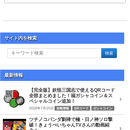
サイト内を検索
サ
検索
イ
ト
内
を
最新情報
検
索
【完全版】妖怪三国志で使えるQRコード
全部まとめました！福ガシャコイン＆ス
ペシャルコイン追加！
2016年7月15日
攻略情報
QRコード
ガシャコイン
ツチノコパンダ劉禅で極・日ノ神ソロ撃
破！きょうぺいちゃんTVさんの動画紹