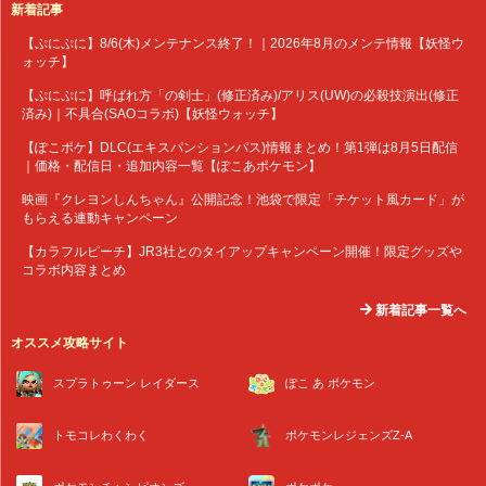
新着記事
【ぷにぷに】8/6(木)メンテナンス終了！｜2026年8月のメンテ情報【妖怪ウ
ォッチ】
【ぷにぷに】呼ばれ方「の剣士」(修正済み)/アリス(UW)の必殺技演出(修正
済み)｜不具合(SAOコラボ)【妖怪ウォッチ】
【ぽこポケ】DLC(エキスパンションパス)情報まとめ！第1弾は8月5日配信
｜価格・配信日・追加内容一覧【ぽこあポケモン】
映画『クレヨンしんちゃん』公開記念！池袋で限定「チケット風カード」が
もらえる連動キャンペーン
【カラフルピーチ】JR3社とのタイアップキャンペーン開催！限定グッズや
コラボ内容まとめ
新着記事一覧へ
オススメ攻略サイト
スプラトゥーン レイダース
ぽこ あ ポケモン
トモコレわくわく
ポケモンレジェンズZ-A