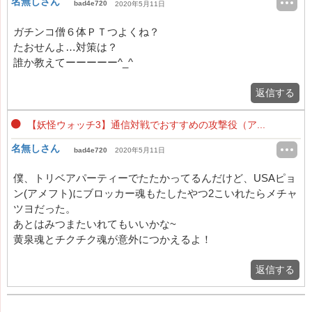
名無しさん
bad4e720
2020年5月11日
ガチンコ僧６体ＰＴつよくね？
たおせんよ…対策は？
誰か教えてーーーーー^_^
返信する
【妖怪ウォッチ3】通信対戦でおすすめの攻撃役（ア...
名無しさん
bad4e720
2020年5月11日
僕、トリベアパーティーでたたかってるんだけど、USAピョ
ン(アメフト)にブロッカー魂もたしたやつ2こいれたらメチャ
ツヨだった。
あとはみつまたいれてもいいかな~
黄泉魂とチクチク魂が意外につかえるよ！
返信する