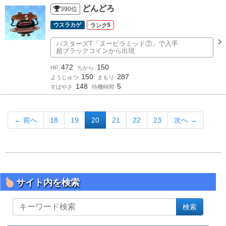
どんどろ
390
位
ウスラカゲ
S
バスターズT「ヌーピラミッド⑦」で入手
超ブラックコインから出現
472
150
HP
ちから
150
287
ようじゅつ
まもり
148
5
すばやさ
待機時間
← 前へ
18
19
20
21
22
23
次へ →
サイト内を検索
サ
検索
イ
ト