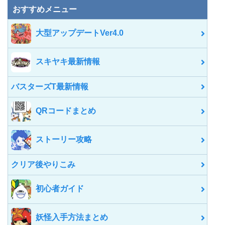
内
おすすめメニュー
を
検
大型アップデートVer4.0
索
スキヤキ最新情報
バスターズT最新情報
QRコードまとめ
ストーリー攻略
クリア後やりこみ
初心者ガイド
妖怪入手方法まとめ