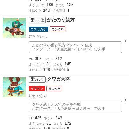
186
125
ようじゅつ
まもり
149
4
すばやさ
待機時間
かたのり親方
388
位
ウスラカゲ
C
だがし
好物
かたのり小僧と親方ダンベルを合成
バスターズT「天空庭園〜日ノ鳥〜」で入手
389
212
HP
ちから
51
145
ようじゅつ
まもり
149
5
すばやさ
待機時間
クワガ大将
390
位
イサマシ
A
やさい
好物
クワノ武士と大将の魂を合成
バスターズT「天空庭園〜日ノ鳥〜」で入手
426
243
HP
ちから
51
172
ようじゅつ
まもり
148
5