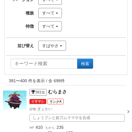
種族
すべて
特徴
すべて
並び替え
すばやさ
検索
381
〜
400
件を表示 / 全
698
件
むらまさ
381
位
イサマシ
A
ぎょかい
好物
しょうブシと妖刀ムラマサを合成
410
235
HP
ちから