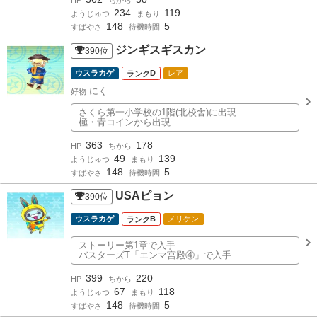
HP
ちから
234
119
ようじゅつ
まもり
148
5
すばやさ
待機時間
ジンギスギスカン
390
位
ウスラカゲ
D
レア
にく
好物
さくら第一小学校の1階(北校舎)に出現
極・青コインから出現
363
178
HP
ちから
49
139
ようじゅつ
まもり
148
5
すばやさ
待機時間
USAピョン
390
位
ウスラカゲ
B
メリケン
ストーリー第1章で入手
バスターズT「エンマ宮殿④」で入手
399
220
HP
ちから
67
118
ようじゅつ
まもり
148
5
すばやさ
待機時間