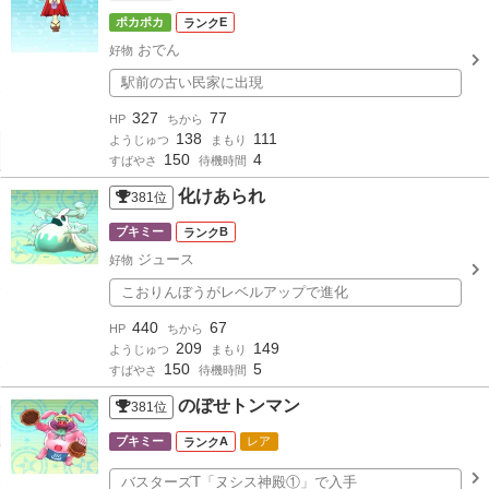
ポカポカ
E
おでん
好物
駅前の古い民家に出現
327
77
HP
ちから
138
111
ようじゅつ
まもり
150
4
すばやさ
待機時間
化けあられ
381
位
ブキミー
B
ジュース
好物
こおりんぼうがレベルアップで進化
440
67
HP
ちから
209
149
ようじゅつ
まもり
150
5
すばやさ
待機時間
のぼせトンマン
381
位
ブキミー
A
レア
バスターズT「ヌシス神殿①」で入手