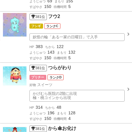
69
155
ようじゅつ
まもり
150
5
すばやさ
待機時間
フウ2
381
位
フシギ
C
妖怪の輪「ある一家の日曜日」で入手
383
122
HP
ちから
143
132
ようじゅつ
まもり
150
5
すばやさ
待機時間
つらがわり
381
位
プリチー
D
スイーツ
好物
かげむら医院の2階に出現
極・桃コインから出現
314
48
HP
ちから
196
128
ようじゅつ
まもり
150
4
すばやさ
待機時間
から傘お化け
381
位