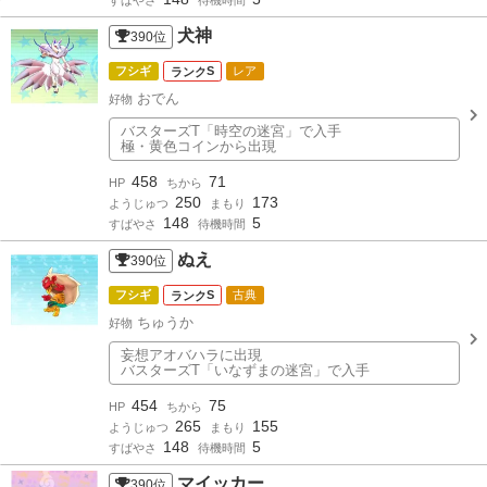
すばやさ
待機時間
犬神
390
位
フシギ
S
レア
おでん
好物
バスターズT「時空の迷宮」で入手
極・黄色コインから出現
458
71
HP
ちから
250
173
ようじゅつ
まもり
148
5
すばやさ
待機時間
ぬえ
390
位
フシギ
S
古典
ちゅうか
好物
妄想アオバハラに出現
バスターズT「いなずまの迷宮」で入手
454
75
HP
ちから
265
155
ようじゅつ
まもり
148
5
すばやさ
待機時間
マイッカー
390
位