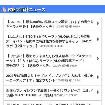
攻略大百科ニュース
【ぷにぷに】最大300連の鬼連コイン販売！おすすめ当たり
キャラと中身！【妖怪ウォッチ】
2026年8月9日 06:19
【ぷにぷに】8/10(月)までリーファ(ALO)のおはじき特攻
大！イベント期間中に特殊能力を発揮するキャラ｜SAOコ
ラボ【妖怪ウォッチ】
2026年8月9日 06:00
【ぷにぷに】最新ガシャ当たり妖怪＆確率アップスケジュ
ール！【キリト(SAO)/リーファ(ALO)出現率アップ！
30%OFF！】【妖怪ウォッチ】
2026年8月9日 05:00
2026年8月8日より！セブン‐イレブンで手に入れる「僕のヒ
ーローアカデミア」限定プリント
2026年8月8日 22:14
全国セブン‐イレブンで展開！一番くじ ワンピース -エルバ
フ編- GIANT BASH!! Vol.2詳細
2026年8月8日 22:06