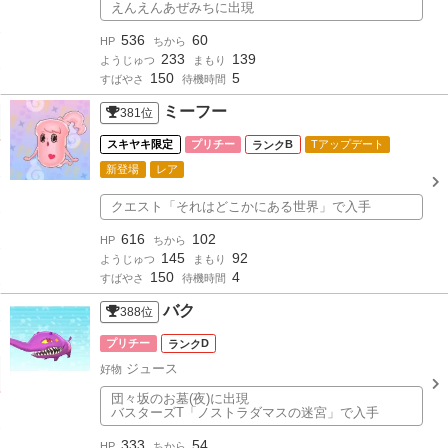
えんえんあぜみちに出現
536
60
HP
ちから
233
139
ようじゅつ
まもり
150
5
すばやさ
待機時間
ミーフー
381
位
スキヤキ限定
プリチー
B
Tアップデート
新登場
レア
クエスト「それはどこかにある世界」で入手
616
102
HP
ちから
145
92
ようじゅつ
まもり
150
4
すばやさ
待機時間
バク
388
位
プリチー
D
ジュース
好物
団々坂のお墓(夜)に出現
バスターズT「ノストラダマスの迷宮」で入手
333
54
HP
ちから