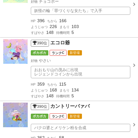
チョコボー
好物
妖怪の輪「罪づくりな女たち」で入手
396
166
HP
ちから
226
103
ようじゅつ
まもり
148
5
すばやさ
待機時間
エコロ爺
390
位
ポカポカ
C
新登場
やさい
好物
おおもり山の茂みに出現
レジェンドコインから出現
359
115
HP
ちから
168
134
ようじゅつ
まもり
148
5
すばやさ
待機時間
カントリーバァバ
390
位
ポカポカ
C
新登場
バクロ婆とメリケン粉を合成
362
58