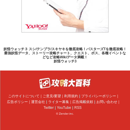
妖怪ウォッチ３ スシ/テンプラ/スキヤキを徹底攻略！バスターズTを徹底攻略！
最強妖怪データ、ストーリー攻略チャート、クエスト、ボス、各種イベントな
どなど攻略Wikiデータ満載！
妖怪ウォッチ3
このサイトについて
ご意見/要望
利用規約
プライバシーポリシー
広告ポリシー
運営会社
ライター募集
広告掲載依頼
お問い合わせ
Twitter
YouTube
RSS
© Zender inc.