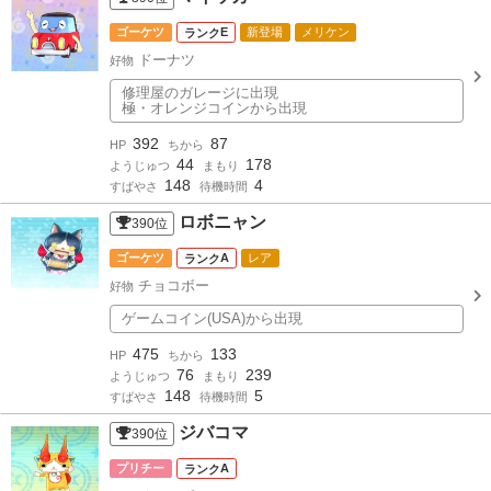
ゴーケツ
E
新登場
メリケン
ドーナツ
好物
修理屋のガレージに出現
極・オレンジコインから出現
392
87
HP
ちから
44
178
ようじゅつ
まもり
148
4
すばやさ
待機時間
ロボニャン
390
位
ゴーケツ
A
レア
チョコボー
好物
ゲームコイン(USA)から出現
475
133
HP
ちから
76
239
ようじゅつ
まもり
148
5
すばやさ
待機時間
ジバコマ
390
位
プリチー
A