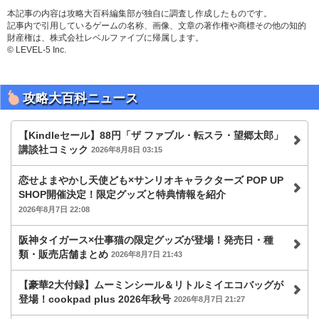
本記事の内容は攻略大百科編集部が独自に調査し作成したものです。
記事内で引用しているゲームの名称、画像、文章の著作権や商標その他の知的
財産権は、株式会社レベルファイブに帰属します。
© LEVEL-5 Inc.
攻略大百科ニュース
【Kindleセール】88円「ザ ファブル・転スラ・望郷太郎」
講談社コミック
2026年8月8日 03:15
恋せよまやかし天使ども×サンリオキャラクターズ POP UP
SHOP開催決定！限定グッズと特典情報を紹介
2026年8月7日 22:08
阪神タイガース×仕事猫の限定グッズが登場！発売日・種
類・販売店舗まとめ
2026年8月7日 21:43
【豪華2大付録】ムーミンシール＆リトルミイエコバッグが
登場！cookpad plus 2026年秋号
2026年8月7日 21:27