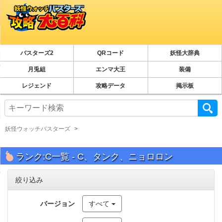
バスターズ2
QRコード
妖怪大辞典
月兎組
エンマ大王
装備
レジェンド
攻略データ
掲示板
妖怪ウォッチバスターズ
ランク:C一覧 - C、タンク、ニョロロン
絞り込み
バージョン
すべて