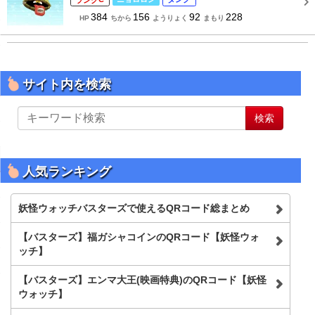
384
156
92
228
HP
ちから
ようりょく
まもり
サイト内を検索
サ
検索
イ
ト
内
を
人気ランキング
検
索
妖怪ウォッチバスターズで使えるQRコード総まとめ
【バスターズ】福ガシャコインのQRコード【妖怪ウォ
ッチ】
【バスターズ】エンマ大王(映画特典)のQRコード【妖怪
ウォッチ】