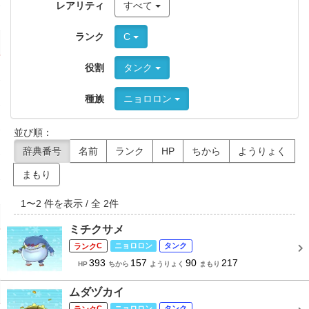
レアリティ
すべて
ランク
C
役割
タンク
種族
ニョロロン
並び順：
辞典番号
名前
ランク
HP
ちから
ようりょく
まもり
1
〜
2
件を表示 / 全
2
件
ミチクサメ
C
ニョロロン
タンク
393
157
90
217
HP
ちから
ようりょく
まもり
ムダヅカイ
C
ニョロロン
タンク