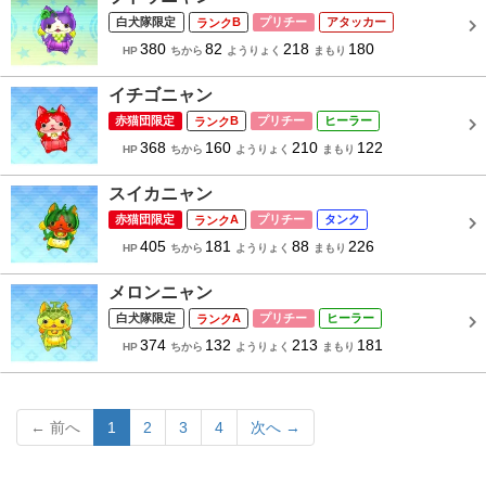
白犬隊限定
B
プリチー
アタッカー
380
82
218
180
HP
ちから
ようりょく
まもり
イチゴニャン
赤猫団限定
B
プリチー
ヒーラー
368
160
210
122
HP
ちから
ようりょく
まもり
スイカニャン
赤猫団限定
A
プリチー
タンク
405
181
88
226
HP
ちから
ようりょく
まもり
メロンニャン
白犬隊限定
A
プリチー
ヒーラー
374
132
213
181
HP
ちから
ようりょく
まもり
← 前へ
1
2
3
4
次へ →