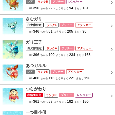
レア
B
プリチー
レンジャー
390
225
94
151
HP
ちから
ようりょく
まもり
さむガリ
白犬隊限定
E
プリチー
アタッカー
346
81
205
98
HP
ちから
ようりょく
まもり
ガリ王子
白犬隊限定
A
プリチー
アタッカー
396
102
234
163
HP
ちから
ようりょく
まもり
あつガルル
レア
S
プリチー
アタッカー
400
113
221
196
HP
ちから
ようりょく
まもり
つらがわり
赤猫団限定
D
プリチー
レンジャー
361
87
182
150
HP
ちから
ようりょく
まもり
一つ目小僧