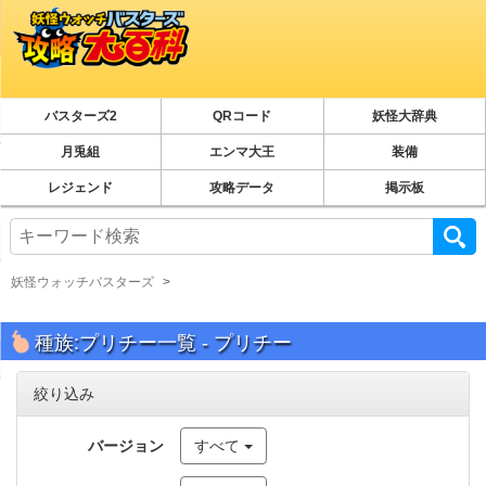
バスターズ2
QRコード
妖怪大辞典
月兎組
エンマ大王
装備
レジェンド
攻略データ
掲示板
妖怪ウォッチバスターズ
種族:プリチー一覧 - プリチー
絞り込み
バージョン
すべて