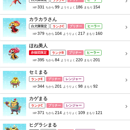
331
99
186
154
HP
ちから
ようりょく
まもり
カラカラさん
白犬隊限定
C
プリチー
ヒーラー
379
104
217
160
HP
ちから
ようりょく
まもり
ほね美人
赤猫団限定
B
プリチー
ヒーラー
395
84
220
201
HP
ちから
ようりょく
まもり
セミまる
E
プリチー
レンジャー
344
201
98
92
HP
ちから
ようりょく
まもり
カゲまる
C
プリチー
レンジャー
371
214
109
121
HP
ちから
ようりょく
まもり
ヒグラシまる