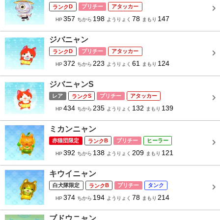
D
プリチー
アタッカー
357
198
78
147
HP
ちから
ようりょく
まもり
ジバニャン
D
プリチー
アタッカー
372
223
61
124
HP
ちから
ようりょく
まもり
ジバニャンS
レア
S
プリチー
アタッカー
434
235
132
139
HP
ちから
ようりょく
まもり
ミカンニャン
赤猫団限定
B
プリチー
ヒーラー
392
138
209
121
HP
ちから
ようりょく
まもり
キウイニャン
白犬隊限定
B
プリチー
タンク
374
194
78
214
HP
ちから
ようりょく
まもり
ブドウニャン