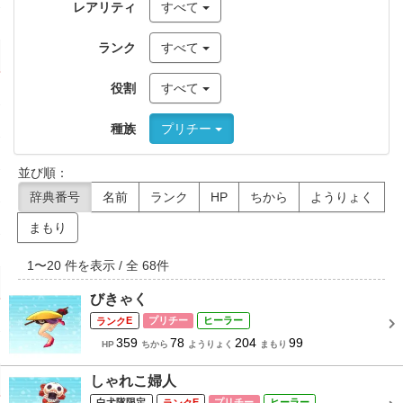
レアリティ
すべて
ランク
すべて
役割
すべて
種族
プリチー
並び順：
辞典番号
名前
ランク
HP
ちから
ようりょく
まもり
1
〜
20
件を表示 / 全
68
件
びきゃく
E
プリチー
ヒーラー
359
78
204
99
HP
ちから
ようりょく
まもり
しゃれこ婦人
白犬隊限定
E
プリチー
ヒーラー