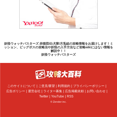
妖怪ウォッチバスターズ 赤猫団/白犬隊/月兎組の攻略情報をお届けします！ミ
ッション、ビッグボスの攻略法や妖怪の入手方法など攻略wikiにはない情報を
解説中！！
妖怪ウォッチバスターズ
このサイトについて
ご意見/要望
利用規約
プライバシーポリシー
広告ポリシー
運営会社
ライター募集
広告掲載依頼
お問い合わせ
Twitter
YouTube
RSS
© Zender inc.