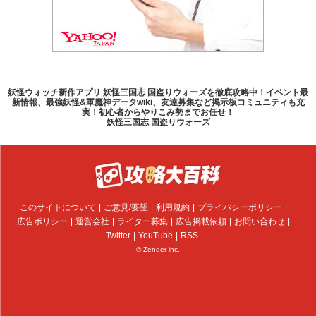
妖怪ウォッチ新作アプリ 妖怪三国志 国盗りウォーズを徹底攻略中！イベント最
新情報、最強妖怪&軍魔神データwiki、友達募集など掲示板コミュニティも充
実！初心者からやりこみ勢までお任せ！
妖怪三国志 国盗りウォーズ
このサイトについて
ご意見/要望
利用規約
プライバシーポリシー
広告ポリシー
運営会社
ライター募集
広告掲載依頼
お問い合わせ
Twitter
YouTube
RSS
© Zender inc.