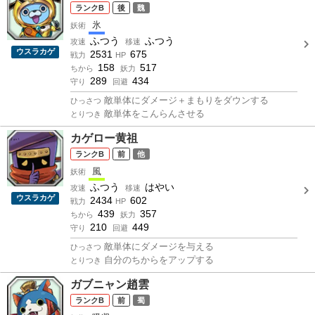
B
後
魏
氷
妖術
ふつう
ふつう
攻速
移速
ウスラカゲ
2531
675
戦力
HP
158
517
ちから
妖力
289
434
守り
回避
敵単体にダメージ＋まもりをダウンする
ひっさつ
敵単体をこんらんさせる
とりつき
カゲロー黄祖
B
前
他
風
妖術
ふつう
はやい
攻速
移速
ウスラカゲ
2434
602
戦力
HP
439
357
ちから
妖力
210
449
守り
回避
敵単体にダメージを与える
ひっさつ
自分のちからをアップする
とりつき
ガブニャン趙雲
B
前
蜀