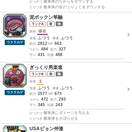
敵単体のちからをダウンする
ひっさつ
敵単体の全のうりょくをダウンする
とりつき
泥ボックン笮融
A
前
他
吸収
妖術
ふつう
ふつう
攻速
移速
ウスラカゲ
2812
663
戦力
HP
484
327
ちから
妖力
431
488
守り
回避
ぎっくり男楽進
B
前
魏
土
妖術
ふつう
ふつう
攻速
移速
ウスラカゲ
2577
673
戦力
HP
472
293
ちから
妖力
345
243
守り
回避
敵単体にダメージを与える
ひっさつ
敵単体をさぼらせる
とりつき
USAピョン仲達