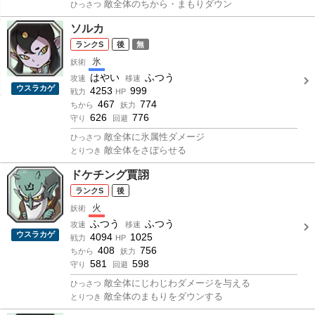
敵全体のちから・まもりダウン
ひっさつ
ソルカ
S
後
無
氷
妖術
はやい
ふつう
攻速
移速
ウスラカゲ
4253
999
戦力
HP
467
774
ちから
妖力
626
776
守り
回避
敵全体に氷属性ダメージ
ひっさつ
敵全体をさぼらせる
とりつき
ドケチング賈詡
S
後
火
妖術
ふつう
ふつう
攻速
移速
ウスラカゲ
4094
1025
戦力
HP
408
756
ちから
妖力
581
598
守り
回避
敵全体にじわじわダメージを与える
ひっさつ
敵全体のまもりをダウンする
とりつき