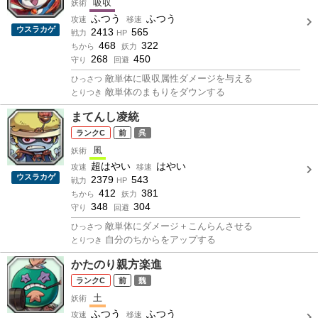
吸収
妖術
ふつう
ふつう
攻速
移速
ウスラカゲ
2413
565
戦力
HP
468
322
ちから
妖力
268
450
守り
回避
敵単体に吸収属性ダメージを与える
ひっさつ
敵単体のまもりをダウンする
とりつき
まてんし凌統
C
前
呉
風
妖術
超はやい
はやい
攻速
移速
ウスラカゲ
2379
543
戦力
HP
412
381
ちから
妖力
348
304
守り
回避
敵単体にダメージ＋こんらんさせる
ひっさつ
自分のちからをアップする
とりつき
かたのり親方楽進
C
前
魏
土
妖術
ふつう
ふつう
攻速
移速