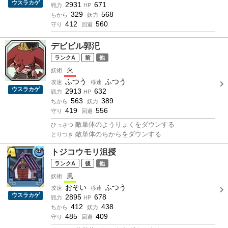
ウスラカゲ
2931
671
戦力
HP
329
568
ちから
妖力
412
560
守り
回避
デビビル郭汜
A
前
他
火
妖術
ふつう
ふつう
攻速
移速
ウスラカゲ
2913
632
戦力
HP
563
389
ちから
妖力
419
556
守り
回避
敵単体のようりょくをダウンする
ひっさつ
敵単体のちからをダウンする
とりつき
トジコウモリ沮授
A
後
他
風
妖術
おそい
ふつう
攻速
移速
ウスラカゲ
2895
678
戦力
HP
412
438
ちから
妖力
485
409
守り
回避