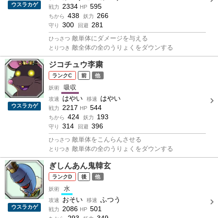
ウスラカゲ
2334
595
戦力
HP
438
266
ちから
妖力
300
281
守り
回避
敵単体にダメージを与える
ひっさつ
敵全体の全のうりょくをダウンする
とりつき
ジコチュウ李粛
C
前
他
吸収
妖術
はやい
はやい
攻速
移速
ウスラカゲ
2217
544
戦力
HP
424
193
ちから
妖力
314
396
守り
回避
敵単体をこんらんさせる
ひっさつ
敵単体の全のうりょくをダウンする
とりつき
ぎしんあん鬼韓玄
D
後
他
水
妖術
おそい
ふつう
攻速
移速
ウスラカゲ
2086
501
戦力
HP
293
349