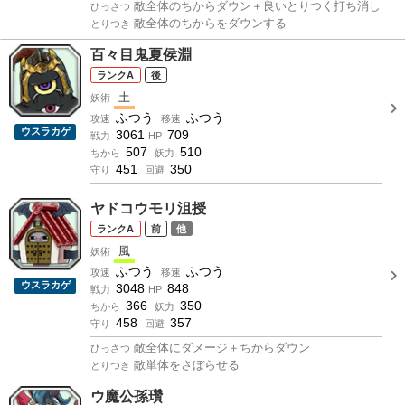
敵全体のちからダウン＋良いとりつく打ち消し
ひっさつ
敵全体のちからをダウンする
とりつき
百々目鬼夏侯淵
A
後
土
妖術
ふつう
ふつう
攻速
移速
ウスラカゲ
3061
709
戦力
HP
507
510
ちから
妖力
451
350
守り
回避
ヤドコウモリ沮授
A
前
他
風
妖術
ふつう
ふつう
攻速
移速
ウスラカゲ
3048
848
戦力
HP
366
350
ちから
妖力
458
357
守り
回避
敵全体にダメージ＋ちからダウン
ひっさつ
敵単体をさぼらせる
とりつき
ウ魔公孫瓚