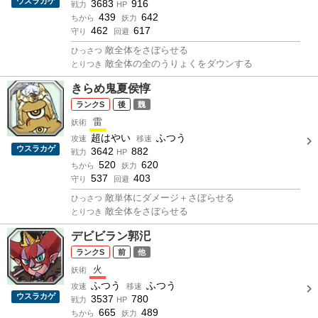
ウスラカゲ
3683
916
戦力
HP
439
642
ちから
妖力
462
617
守り
回避
敵全体をさぼらせる
ひっさつ
敵全体の全のうりょくをダウンする
とりつき
きらめ鬼夏侯惇
S
後
魏
雷
妖術
超はやい
ふつう
攻速
移速
ウスラカゲ
3642
882
戦力
HP
520
620
ちから
妖力
537
403
守り
回避
敵単体にダメージ＋さぼらせる
ひっさつ
敵全体をさぼらせる
とりつき
デビビラン郭汜
S
前
他
火
妖術
ふつう
ふつう
攻速
移速
ウスラカゲ
3537
780
戦力
HP
665
489
ちから
妖力