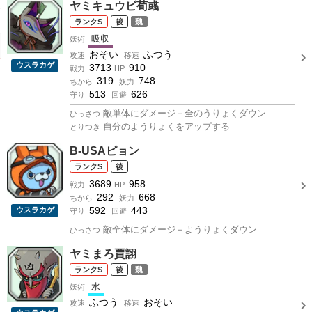
ヤミキュウビ荀彧
S
後
魏
吸収
妖術
おそい
ふつう
攻速
移速
ウスラカゲ
3713
910
戦力
HP
319
748
ちから
妖力
513
626
守り
回避
敵単体にダメージ＋全のうりょくダウン
ひっさつ
自分のようりょくをアップする
とりつき
B-USAピョン
S
後
3689
958
戦力
HP
292
668
ちから
妖力
592
443
ウスラカゲ
守り
回避
敵全体にダメージ＋ようりょくダウン
ひっさつ
ヤミまろ賈詡
S
後
魏
水
妖術
ふつう
おそい
攻速
移速