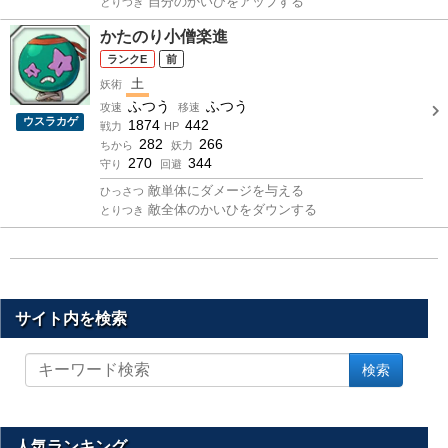
自分のかいひをアップする
とりつき
かたのり小僧楽進
E
前
土
妖術
ふつう
ふつう
攻速
移速
ウスラカゲ
1874
442
戦力
HP
282
266
ちから
妖力
270
344
守り
回避
敵単体にダメージを与える
ひっさつ
敵全体のかいひをダウンする
とりつき
サイト内を検索
サ
検索
イ
ト
内
を
人気ランキング