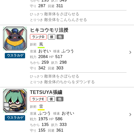
ちから
妖力
287
311
守り
回避
敵単体をさぼらせる
ひっさつ
敵全体をこんらんさせる
とりつき
ヒキコウモリ沮授
D
後
他
風
妖術
おそい
ふつう
攻速
移速
ウスラカゲ
2084
517
戦力
HP
259
298
ちから
妖力
342
303
守り
回避
敵単体をさぼらせる
ひっさつ
敵全体のちからをダウンする
とりつき
TETSUYA張繍
E
後
他
雷
妖術
ふつう
おそい
攻速
移速
ウスラカゲ
1975
586
戦力
HP
135
333
ちから
妖力
155
361
守り
回避