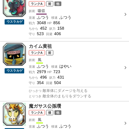
A
前
他
吸収
妖術
ふつう
ふつう
攻速
移速
ウスラカゲ
3048
856
戦力
HP
452
158
ちから
妖力
523
406
守り
回避
カイム黄祖
A
前
風
妖術
ふつう
はやい
攻速
移速
ウスラカゲ
2979
723
戦力
HP
496
431
ちから
妖力
354
504
守り
回避
敵単体にダメージを与える
ひっさつ
敵全体のまもりをダウンする
とりつき
魔ガサス公孫瓚
A
後
他
風
妖術
ふつう
ふつう
攻速
移速