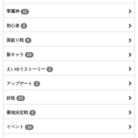
軍魔神
11
初心者
4
国盗り戦
9
新キャラ
24
えいゆうストーリー
2
アップデート
3
妖怪
23
最強決定戦
5
イベント
14