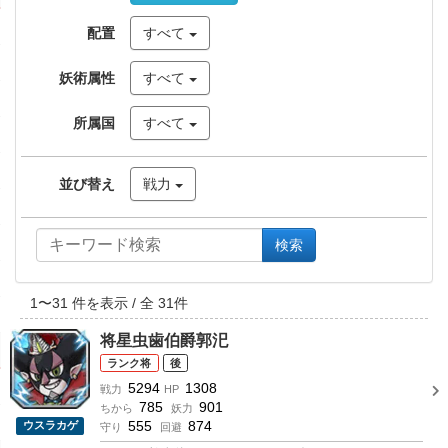
配置
すべて
妖術属性
すべて
所属国
すべて
並び替え
戦力
検索
1
〜
31
件を表示 / 全
31
件
将星虫歯伯爵郭汜
将
後
5294
1308
戦力
HP
785
901
ちから
妖力
555
874
ウスラカゲ
守り
回避