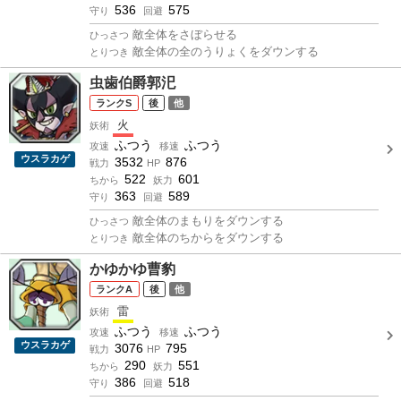
536
575
守り
回避
敵全体をさぼらせる
ひっさつ
敵全体の全のうりょくをダウンする
とりつき
虫歯伯爵郭汜
S
後
他
火
妖術
ふつう
ふつう
攻速
移速
ウスラカゲ
3532
876
戦力
HP
522
601
ちから
妖力
363
589
守り
回避
敵全体のまもりをダウンする
ひっさつ
敵全体のちからをダウンする
とりつき
かゆかゆ曹豹
A
後
他
雷
妖術
ふつう
ふつう
攻速
移速
ウスラカゲ
3076
795
戦力
HP
290
551
ちから
妖力
386
518
守り
回避