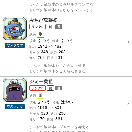
敵単体のまもりをダウンする
ひっさつ
敵単体のちからをダウンする
とりつき
みちび鬼張松
E
前
蜀
氷
妖術
ふつう
ふつう
攻速
移速
ウスラカゲ
1942
482
戦力
HP
348
203
ちから
妖力
262
331
守り
回避
敵単体をこんらんさせる
ひっさつ
敵単体をこんらんさせる
とりつき
ジミー黄祖
E
前
他
風
妖術
ふつう
はやい
攻速
移速
ウスラカゲ
1916
501
戦力
HP
328
236
ちから
妖力
170
361
守り
回避
敵単体にダメージを与える
ひっさつ