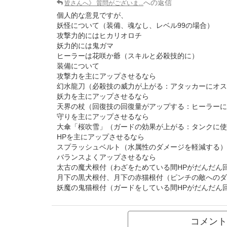
への返信
皆さんへ》 質問がございま...
個人的な意見ですが、
妖怪について（装備、魂なし、レベル99の場合）
攻撃力的にはヒカリオロチ
妖力的には鬼ガマ
ヒーラーは花咲か爺（スキルと必殺技的に）
装備について
攻撃力を主にアップさせるなら
幻水龍刀（必殺技の威力が上がる：アタッカーにオス
妖力を主にアップさせるなら
天界の杖（回復技の回復量がアップする：ヒーラーに
守りを主にアップさせるなら
大傘「桜吹雪」（ガードの効果が上がる：タンクに使
HPを主にアップさせるなら
スプラッシュベルト（水属性のダメージを軽減する）
バランスよくアップさせるなら
太古の魔犬根付（わざをためている間HPがだんだん
月下の黒犬根付、月下の赤猫根付（ピンチの敵へのダ
妖魔の鬼猫根付（ガードをしている間HPがだんだん
コメント