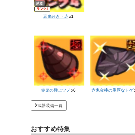
武器
4
真鬼砕き・赤
x1
赤鬼の極上ツノ
x6
赤鬼金棒の重厚なトゲ
武器装備一覧
おすすめ特集