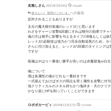
名無しさん
2021年3月24日
47b2a8f6
への返信
皆さんへ》 質問がございま...
反対されることもありますが
太古の魔犬根付装備のレッドJだと思います
わざをチャージ攻撃&回避にすれば根付の効果でチャ
魂の方は相手に影響を与えるタイプのB魂もしくは妖
レッドJの必殺技は強力かつ完全自動追尾のため、ホ
さらに付け加えると、レッドJの回避のタイミングは
ですが
装備はやはり一番使い勝手が良いのは赤魔寝鬼or白古
魂について
僕は各属性の魂がどれも一番好きです
一式揃えておけばボスの弱点を突く属性を攻撃に付
強クリティカルのスキル持ちかつ鬼砕き・天のクリテ
かなり楽にHPを削っていくことができます
ロボボカービィ
2020年12月27日
11373958