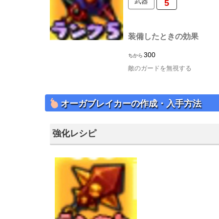
武器
5
装備したときの効果
300
ちから
敵のガードを無視する
オーガブレイカーの作成・入手方法
強化レシピ