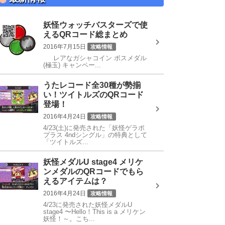
妖怪ウォッチバスターズで使
えるQRコード総まとめ
2016年7月15日
攻略情報
レアなガシャコイン ボスメダル
QRコード
(極玉) キャンペー...
うたレコード全30種が勢揃
い！ツイトルズのQRコード
登場！
2016年4月24日
攻略情報
4/23(土)に発売された「妖怪ゲラポ
うたレコード
プラス 4ndシングル」の特典として
「ツイトルズ...
妖怪メダルU stage4 メリケ
ンメダルのQRコードでもら
えるアイテムは？
2016年4月24日
攻略情報
4/23に発売された妖怪メダルU
QRコード
stage4 〜Hello！This is a メリケン
妖怪！～。こち...