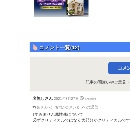
コメント一覧(12)
コメ
記事の間違いやご意見
名無しさん
2021年3月27日
47b2a8f6
への返信
皆さんへ》 質問がございま...
↑すみません属性魂について
必ずクリティカルではなく大部分がクリティカルです