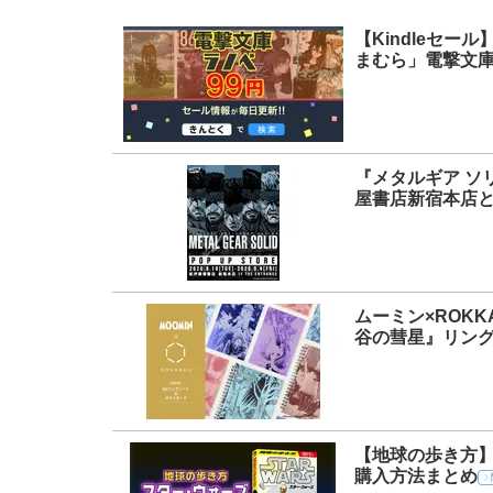
【Kindleセ
まむら」電撃文
『メタルギア ソ
屋書店新宿本店とU
ムーミン×ROK
谷の彗星』リン
【地球の歩き方
購入方法まとめ