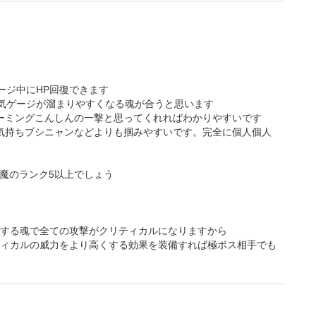
ージ中にHP回復できます
気ゲージが溜まりやすくなる魂が合うと思います
ーミングこんしんの一撃と思ってくれればわかりやすいです
気持ちブシニャンなどよりも掴みやすいです。完全に個人個人
魔のランク5以上でしょう
与する魂で全ての攻撃がクリティカルになりますから
ィカルの威力をより高くする効果を装備すれば極ボス相手でも