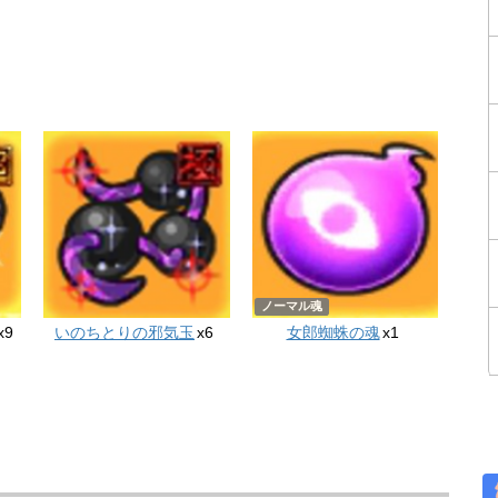
ノーマル魂
x9
いのちとりの邪気玉
x6
女郎蜘蛛の魂
x1