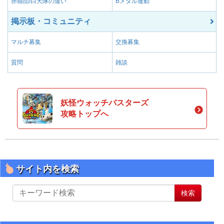
赤猫団/白犬隊の違い
Bメダル連動
掲示板・コミュニティ
マルチ募集
交換募集
質問
雑談
妖怪ウォッチバスターズ
攻略トップへ
サイト内を検索
サ
検索
イ
ト
内