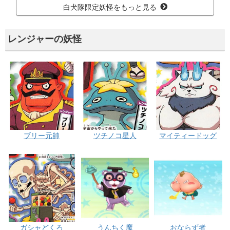
白犬隊限定妖怪をもっと見る
レンジャーの妖怪
ブリー元帥
ツチノコ星人
マイティードッグ
ガシャどくろ
うんちく魔
おならず者