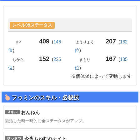
レベル99ステータス
409
207
(
146
(
162
HP
ようりょく
位
)
位
)
152
167
(
235
(
195
ちから
まもり
位
)
位
)
※個体値によって変動します
フゥミンのスキル・必殺技
おんねん
スキル
復活した時一時的に全ステータスがアップ。
今夜もねむれナイト
ひっさつ