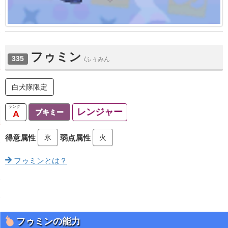
フゥミン
335
/ふぅみん
白犬隊限定
レンジャー
ブキミー
A
氷
火
得意属性
弱点属性
フゥミンとは？
フゥミンの能力