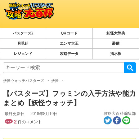
バスターズ2
QRコード
妖怪大辞典
月兎組
エンマ大王
装備
レジェンド
攻略データ
掲示板
妖怪ウォッチバスターズ
妖怪
【バスターズ】フゥミンの入手方法や能力
まとめ【妖怪ウォッチ】
攻略大百科編集部
最終更新日
2018年8月19日
2
件のコメント