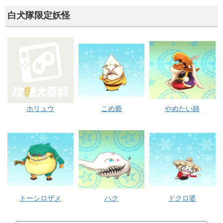
白犬隊限定妖怪
ホリュウ
こめ爺
やめたい師
トーシロザメ
ハク
ドクロ婆