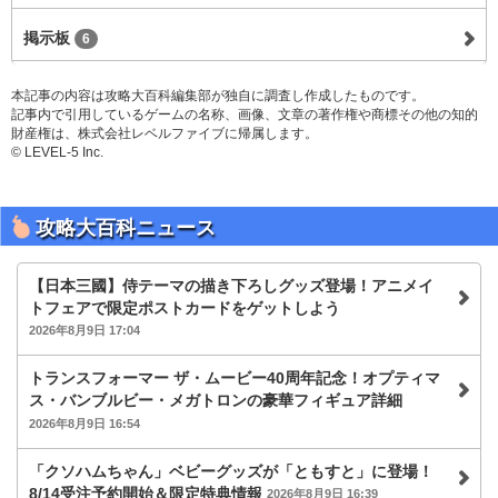
掲示板
6
本記事の内容は攻略大百科編集部が独自に調査し作成したものです。
記事内で引用しているゲームの名称、画像、文章の著作権や商標その他の知的
財産権は、株式会社レベルファイブに帰属します。
© LEVEL-5 Inc.
攻略大百科ニュース
【日本三國】侍テーマの描き下ろしグッズ登場！アニメイ
トフェアで限定ポストカードをゲットしよう
2026年8月9日 17:04
トランスフォーマー ザ・ムービー40周年記念！オプティマ
ス・バンブルビー・メガトロンの豪華フィギュア詳細
2026年8月9日 16:54
「クソハムちゃん」ベビーグッズが「ともすと」に登場！
8/14受注予約開始＆限定特典情報
2026年8月9日 16:39