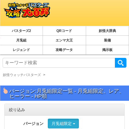
バスターズ2
QRコード
妖怪大辞典
月兎組
エンマ大王
装備
レジェンド
攻略データ
掲示板
妖怪ウォッチバスターズ
バージョン:月兎組限定一覧 - 月兎組限定、レア、
ヒーラー - HP順
絞り込み
バージョン
月兎組限定