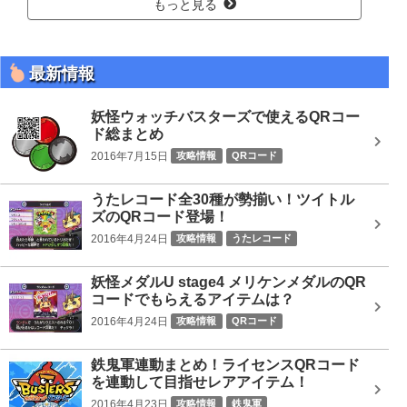
もっと見る
最新情報
妖怪ウォッチバスターズで使えるQRコー
ド総まとめ
2016年7月15日
攻略情報
QRコード
うたレコード全30種が勢揃い！ツイトル
ズのQRコード登場！
2016年4月24日
攻略情報
うたレコード
妖怪メダルU stage4 メリケンメダルのQR
コードでもらえるアイテムは？
2016年4月24日
攻略情報
QRコード
鉄鬼軍連動まとめ！ライセンスQRコード
を連動して目指せレアアイテム！
2016年4月23日
攻略情報
鉄鬼軍