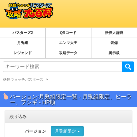
バスターズ2
QRコード
妖怪大辞典
月兎組
エンマ大王
装備
レジェンド
攻略データ
掲示板
妖怪ウォッチバスターズ
バージョン:月兎組限定一覧 - 月兎組限定、ヒーラ
ー、フシギ - HP順
絞り込み
バージョン
月兎組限定