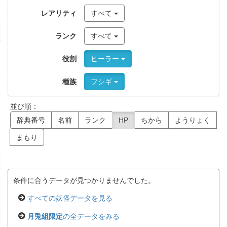
レアリティ
すべて
ランク
すべて
役割
ヒーラー
種族
フシギ
並び順：
辞典番号
名前
ランク
HP
ちから
ようりょく
まもり
条件に合うデータが見つかりませんでした。
すべての妖怪データを見る
月兎組限定
の全データをみる