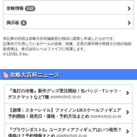
攻略情報
142
掲示板
6
本記事の内容は攻略大百科編集部が独自に調査し作成したものです。
記事内で引用しているゲームの名称、画像、文章の著作権や商標その他の知的
財産権は、株式会社レベルファイブに帰属します。
© LEVEL-5 Inc.
攻略大百科ニュース
『鬼灯の冷徹』新作グッズ受注開始！缶バッジ・Tシャツ・
デスクマットなど7種
2026年8月6日 22:03
【崩壊：スターレイル】ファイノン1/8スケールフィギュア
予約開始！発売日・価格・予約方法まとめ
2026年8月6日 21:49
『ブラウンダスト2』ユースティアフィギュアはいつ発売？
価格は？予約情報まとめ
2026年8月6日 21:40