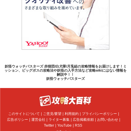
妖怪ウォッチバスターズ 赤猫団/白犬隊/月兎組の攻略情報をお届けします！ミ
ッション、ビッグボスの攻略法や妖怪の入手方法など攻略wikiにはない情報を
解説中！！
妖怪ウォッチバスターズ
このサイトについて
ご意見/要望
利用規約
プライバシーポリシー
広告ポリシー
運営会社
ライター募集
広告掲載依頼
お問い合わせ
Twitter
YouTube
RSS