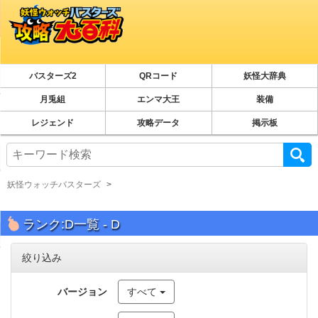
バスターズ2
QRコード
妖怪大辞典
月兎組
エンマ大王
装備
レジェンド
攻略データ
掲示板
妖怪ウォッチバスターズ
ランク:D一覧 - D
絞り込み
バージョン
すべて