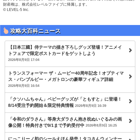
財産権は、株式会社レベルファイブに帰属します。
© LEVEL-5 Inc.
攻略大百科ニュース
【日本三國】侍テーマの描き下ろしグッズ登場！アニメイ
トフェアで限定ポストカードをゲットしよう
2026年8月9日 17:04
トランスフォーマー ザ・ムービー40周年記念！オプティマ
ス・バンブルビー・メガトロンの豪華フィギュア詳細
2026年8月9日 16:54
「クソハムちゃん」ベビーグッズが「ともすと」に登場！
8/14受注予約開始＆限定特典情報
2026年8月9日 16:39
「令和のダラさん」等身大ダラさん抱き枕ぬいぐるみの画
像公開！特典付きで9/1まで予約受付中
2026年8月9日 16:25
にっこりーノ初のシールえほん発売！タコさんウィンナー