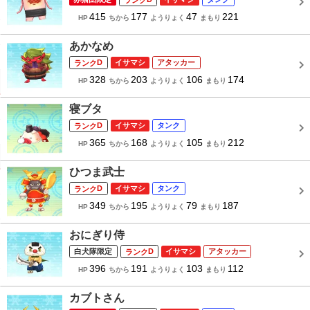
415
177
47
221
HP
ちから
ようりょく
まもり
あかなめ
D
イサマシ
アタッカー
328
203
106
174
HP
ちから
ようりょく
まもり
寝ブタ
D
イサマシ
タンク
365
168
105
212
HP
ちから
ようりょく
まもり
ひつま武士
D
イサマシ
タンク
349
195
79
187
HP
ちから
ようりょく
まもり
おにぎり侍
白犬隊限定
D
イサマシ
アタッカー
396
191
103
112
HP
ちから
ようりょく
まもり
カブトさん