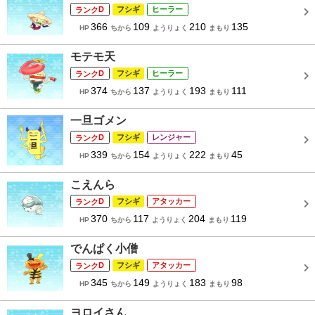
D
フシギ
ヒーラー
366
109
210
135
HP
ちから
ようりょく
まもり
モテモ天
D
フシギ
ヒーラー
374
137
193
111
HP
ちから
ようりょく
まもり
一旦ゴメン
D
フシギ
レンジャー
339
154
222
45
HP
ちから
ようりょく
まもり
こえんら
D
フシギ
アタッカー
370
117
204
119
HP
ちから
ようりょく
まもり
でんぱく小僧
D
フシギ
アタッカー
345
149
183
98
HP
ちから
ようりょく
まもり
ヨロイさん