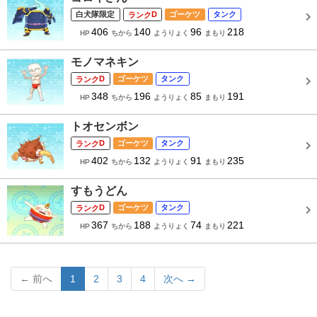
白犬隊限定
D
ゴーケツ
タンク
406
140
96
218
HP
ちから
ようりょく
まもり
モノマネキン
D
ゴーケツ
タンク
348
196
85
191
HP
ちから
ようりょく
まもり
トオセンボン
D
ゴーケツ
タンク
402
132
91
235
HP
ちから
ようりょく
まもり
すもうどん
D
ゴーケツ
タンク
367
188
74
221
HP
ちから
ようりょく
まもり
← 前へ
1
2
3
4
次へ →