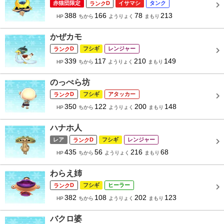
赤猫団限定
D
イサマシ
タンク
388
166
78
213
HP
ちから
ようりょく
まもり
かぜカモ
D
フシギ
レンジャー
339
117
210
149
HP
ちから
ようりょく
まもり
のっぺら坊
D
フシギ
アタッカー
350
122
200
148
HP
ちから
ようりょく
まもり
ハナホ人
レア
D
フシギ
レンジャー
435
56
216
68
HP
ちから
ようりょく
まもり
わらえ姉
D
フシギ
ヒーラー
382
108
202
123
HP
ちから
ようりょく
まもり
バクロ婆