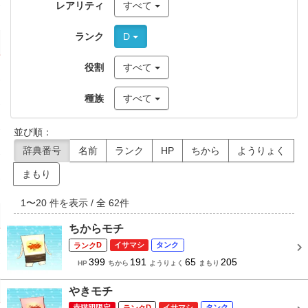
レアリティ
すべて
ランク
D
役割
すべて
種族
すべて
並び順：
辞典番号
名前
ランク
HP
ちから
ようりょく
まもり
1
〜
20
件を表示 / 全
62
件
ちからモチ
D
イサマシ
タンク
399
191
65
205
HP
ちから
ようりょく
まもり
やきモチ
赤猫団限定
D
イサマシ
タンク