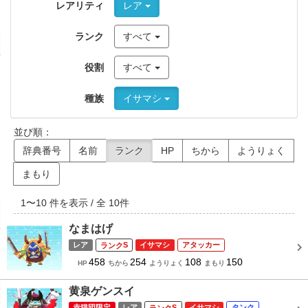
レアリティ
レア
ランク
すべて
役割
すべて
種族
イサマシ
並び順：
辞典番号
名前
ランク
HP
ちから
ようりょく
まもり
1
〜
10
件を表示 / 全
10
件
なまはげ
レア
S
イサマシ
アタッカー
458
254
108
150
HP
ちから
ようりょく
まもり
黄泉ゲンスイ
赤猫団限定
レア
S
イサマシ
タンク