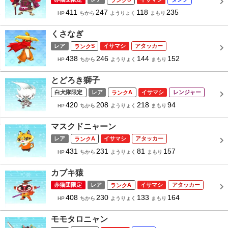
411
247
118
235
HP
ちから
ようりょく
まもり
くさなぎ
レア
S
イサマシ
アタッカー
438
246
144
152
HP
ちから
ようりょく
まもり
とどろき獅子
白犬隊限定
レア
A
イサマシ
レンジャー
420
208
218
94
HP
ちから
ようりょく
まもり
マスクドニャーン
レア
A
イサマシ
アタッカー
431
231
81
157
HP
ちから
ようりょく
まもり
カブキ猿
赤猫団限定
レア
A
イサマシ
アタッカー
408
230
133
164
HP
ちから
ようりょく
まもり
モモタロニャン