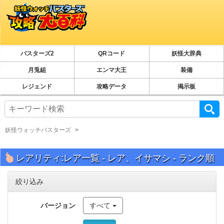
バスターズ2
QRコード
妖怪大辞典
月兎組
エンマ大王
装備
レジェンド
攻略データ
掲示板
妖怪ウォッチバスターズ
レアリティ:レア一覧 - レア、イサマシ - ランク順
絞り込み
バージョン
すべて