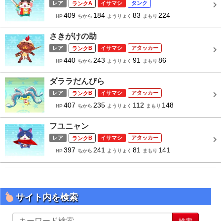
レア
A
イサマシ
タンク
409
184
83
224
HP
ちから
ようりょく
まもり
さきがけの助
レア
B
イサマシ
アタッカー
440
243
91
86
HP
ちから
ようりょく
まもり
ダララだんびら
レア
B
イサマシ
アタッカー
407
235
112
148
HP
ちから
ようりょく
まもり
フユニャン
レア
B
イサマシ
アタッカー
397
241
81
141
HP
ちから
ようりょく
まもり
サイト内を検索
サ
検索