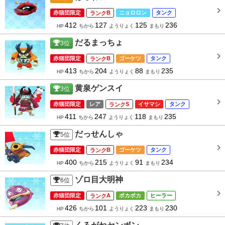
赤猫団限定
B
ニョロロン
タンク
412
127
125
236
HP
ちから
ようりょく
まもり
だるまっちょ
3
位
赤猫団限定
B
ゴーケツ
タンク
413
204
88
235
HP
ちから
ようりょく
まもり
黄泉ゲンスイ
3
位
赤猫団限定
レア
S
イサマシ
タンク
411
247
118
235
HP
ちから
ようりょく
まもり
だっせんしゃ
5
位
赤猫団限定
B
ゴーケツ
タンク
400
215
91
234
HP
ちから
ようりょく
まもり
ゾロ目大明神
6
位
赤猫団限定
A
ポカポカ
ヒーラー
426
101
223
230
HP
ちから
ようりょく
まもり