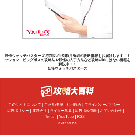
妖怪ウォッチバスターズ 赤猫団/白犬隊/月兎組の攻略情報をお届けします！ミ
ッション、ビッグボスの攻略法や妖怪の入手方法など攻略wikiにはない情報を
解説中！！
妖怪ウォッチバスターズ
このサイトについて
ご意見/要望
利用規約
プライバシーポリシー
広告ポリシー
運営会社
ライター募集
広告掲載依頼
お問い合わせ
Twitter
YouTube
RSS
© Zender inc.