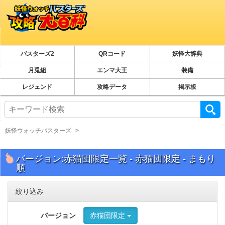
バスターズ2
QRコード
妖怪大辞典
月兎組
エンマ大王
装備
レジェンド
攻略データ
掲示板
妖怪ウォッチバスターズ
バージョン:赤猫団限定一覧 - 赤猫団限定 - まもり
順
絞り込み
バージョン
赤猫団限定