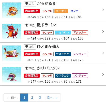
だるだるま
17
位
赤猫団限定
E
ゴーケツ
タンク
349
155
81
185
HP
ちから
ようりょく
まもり
激ドラゴン
18
位
赤猫団限定
A
ニョロロン
アタッカー
424
229
104
183
HP
ちから
ようりょく
まもり
ひとまか仙人
19
位
赤猫団限定
C
ウスラカゲ
レンジャー
361
121
195
173
HP
ちから
ようりょく
まもり
かりパックン
20
位
赤猫団限定
D
ウスラカゲ
レンジャー
347
186
76
171
HP
ちから
ようりょく
まもり
← 前へ
1
2
3
次へ →