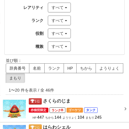
レアリティ
すべて
ランク
すべて
役割
すべて
種族
すべて
並び順：
辞典番号
名前
ランク
HP
ちから
ようりょく
まもり
1
〜
20
件を表示 / 全
46
件
さくらのじま
1
位
赤猫団限定
B
ゴーケツ
タンク
447
144
104
245
HP
ちから
ようりょく
まもり
はらわシェル
2
位