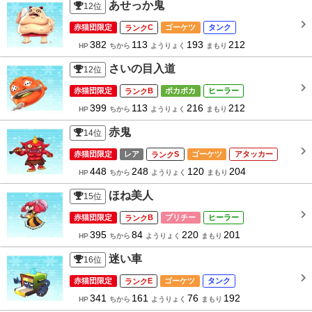
あせっか鬼
12
位
赤猫団限定
C
ゴーケツ
タンク
382
113
193
212
HP
ちから
ようりょく
まもり
さいの目入道
12
位
赤猫団限定
B
ポカポカ
ヒーラー
399
113
216
212
HP
ちから
ようりょく
まもり
赤鬼
14
位
赤猫団限定
レア
S
ゴーケツ
アタッカー
448
248
120
204
HP
ちから
ようりょく
まもり
ほね美人
15
位
赤猫団限定
B
プリチー
ヒーラー
395
84
220
201
HP
ちから
ようりょく
まもり
迷い車
16
位
赤猫団限定
E
ゴーケツ
タンク
341
161
76
192
HP
ちから
ようりょく
まもり