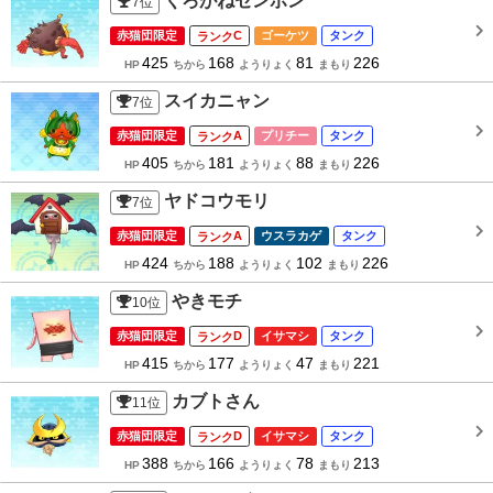
くろがねセンボン
7
位
赤猫団限定
C
ゴーケツ
タンク
425
168
81
226
HP
ちから
ようりょく
まもり
スイカニャン
7
位
赤猫団限定
A
プリチー
タンク
405
181
88
226
HP
ちから
ようりょく
まもり
ヤドコウモリ
7
位
赤猫団限定
A
ウスラカゲ
タンク
424
188
102
226
HP
ちから
ようりょく
まもり
やきモチ
10
位
赤猫団限定
D
イサマシ
タンク
415
177
47
221
HP
ちから
ようりょく
まもり
カブトさん
11
位
赤猫団限定
D
イサマシ
タンク
388
166
78
213
HP
ちから
ようりょく
まもり