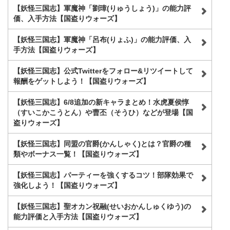
【妖怪三国志】軍魔神「劉璋(りゅうしょう)」の能力評
価、入手方法【国盗りウォーズ】
【妖怪三国志】軍魔神「呂布(りょふ)」の能力評価、入
手方法【国盗りウォーズ】
【妖怪三国志】公式Twitterをフォロー&リツイートして
報酬をゲットしよう！【国盗りウォーズ】
【妖怪三国志】6/8追加の新キャラまとめ！水虎夏侯惇
（すいこかこうとん）や曹丕（そうひ）などが登場【国
盗りウォーズ】
【妖怪三国志】同盟の官爵(かんしゃく)とは？官爵の種
類やボーナス一覧！【国盗りウォーズ】
【妖怪三国志】パーティーを強くするコツ！部隊効果で
強化しよう！【国盗りウォーズ】
【妖怪三国志】聖オカン祝融(せいおかんしゅくゆう)の
能力評価と入手方法【国盗りウォーズ】