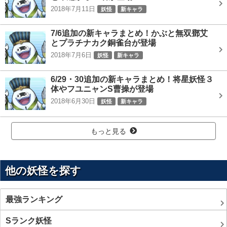
2018年7月11日
妖怪
新キャラ
7/6追加の新キャラまとめ！かぶと無双鄧艾
とプラチナカク銅雀台が登場
2018年7月6日
妖怪
新キャラ
6/29・30追加の新キャラまとめ！将星妖怪３
体やフユニャンS曹操が登場
2018年6月30日
妖怪
新キャラ
もっと見る
他の妖怪を探す
最強ランキング
Sランク妖怪