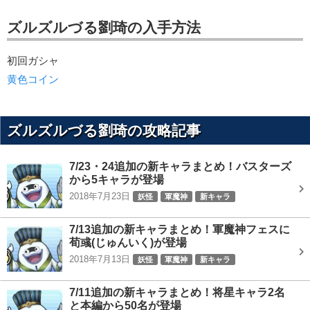
ズルズルづる劉琦の入手方法
初回ガシャ
黄色コイン
ズルズルづる劉琦の攻略記事
7/23・24追加の新キャラまとめ！バスターズ
から5キャラが登場
2018年7月23日
妖怪
軍魔神
新キャラ
7/13追加の新キャラまとめ！軍魔神フェスに
荀彧(じゅんいく)が登場
2018年7月13日
妖怪
軍魔神
新キャラ
7/11追加の新キャラまとめ！将星キャラ2名
と本編から50名が登場