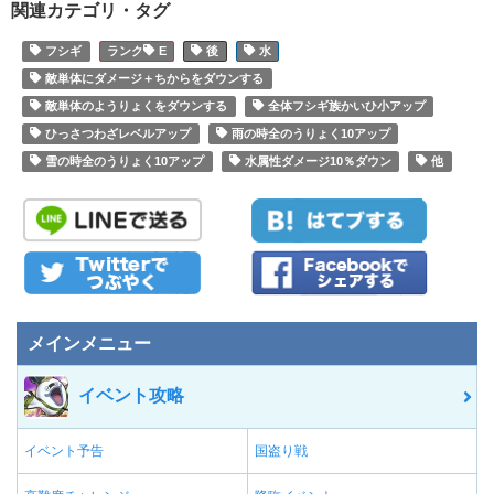
関連カテゴリ・タグ
フシギ
E
後
水
敵単体にダメージ＋ちからをダウンする
敵単体のようりょくをダウンする
全体フシギ族かいひ小アップ
ひっさつわざレベルアップ
雨の時全のうりょく10アップ
雪の時全のうりょく10アップ
水属性ダメージ10％ダウン
他
メインメニュー
イベント攻略
イベント予告
国盗り戦