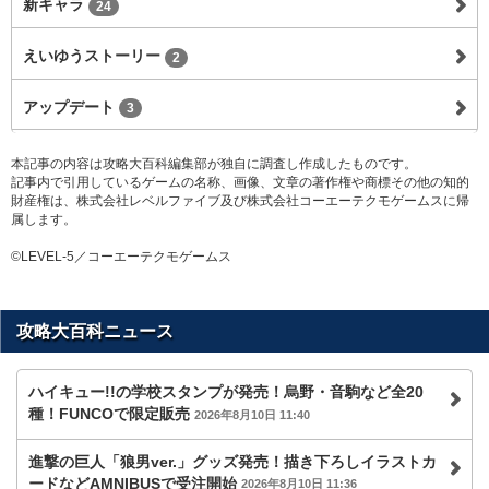
新キャラ
24
えいゆうストーリー
2
アップデート
3
本記事の内容は攻略大百科編集部が独自に調査し作成したものです。
記事内で引用しているゲームの名称、画像、文章の著作権や商標その他の知的
財産権は、株式会社レベルファイブ及び株式会社コーエーテクモゲームスに帰
属します。
©LEVEL-5／コーエーテクモゲームス
攻略大百科ニュース
ハイキュー!!の学校スタンプが発売！烏野・音駒など全20
種！FUNCOで限定販売
2026年8月10日 11:40
進撃の巨人「狼男ver.」グッズ発売！描き下ろしイラストカ
ードなどAMNIBUSで受注開始
2026年8月10日 11:36