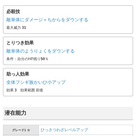
必殺技
敵単体にダメージ＋ちからをダウンする
最大威力
31
とりつき効果
敵単体のようりょくをダウンする
条件：自分のHP残り
50
％
助っ人効果
全体フシギ族かいひ小アップ
効果
3
効果範囲 前後
潜在能力
ひっさつわざレベルアップ
グレード1 ☆