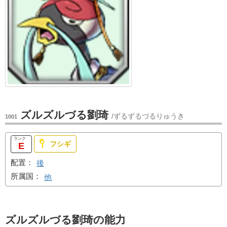
ズルズルづる劉琦
/ずるずるづるりゅうき
1001
フシギ
E
配置：
後
所属国：
他
ズルズルづる劉琦の能力