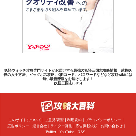
妖怪ウォッチ攻略専門サイトがお届けする最強の妖怪三国志攻略情報！武将妖
怪の入手方法、ビッグボス攻略、QRコード、パスワードなどなど攻略wikiには
無い最新情報をお届けします！
妖怪三国志(3DS)
このサイトについて
ご意見/要望
利用規約
プライバシーポリシー
広告ポリシー
運営会社
ライター募集
広告掲載依頼
お問い合わせ
Twitter
YouTube
RSS