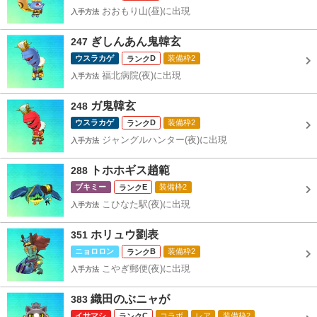
おおもり山(昼)に出現
入手方法
ぎしんあん鬼韓玄
247
ウスラカゲ
D
装備枠2
福北病院(夜)に出現
入手方法
ガ鬼韓玄
248
ウスラカゲ
D
装備枠2
ジャングルハンター(夜)に出現
入手方法
トホホギス趙範
288
ブキミー
E
装備枠2
こひなた駅(夜)に出現
入手方法
ホリュウ劉表
351
ニョロロン
B
装備枠2
こやぎ郵便(夜)に出現
入手方法
織田のぶニャが
383
イサマシ
C
コラボ
レア
装備枠2