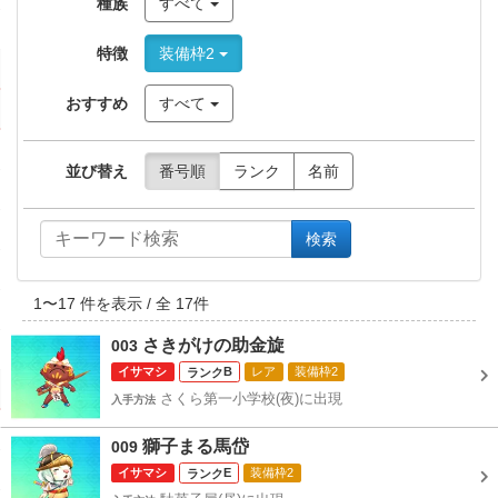
種族
すべて
特徴
装備枠2
おすすめ
すべて
並び替え
番号順
ランク
名前
検索
1
〜
17
件を表示 / 全
17
件
さきがけの助金旋
003
イサマシ
B
レア
装備枠2
さくら第一小学校(夜)に出現
入手方法
獅子まる馬岱
009
イサマシ
E
装備枠2