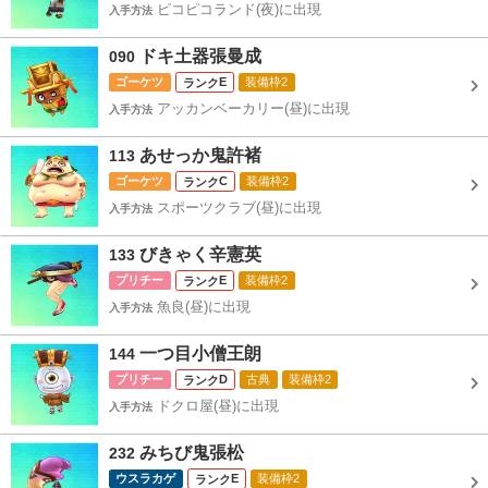
ピコピコランド(夜)に出現
入手方法
ドキ土器張曼成
090
ゴーケツ
E
装備枠2
アッカンベーカリー(昼)に出現
入手方法
あせっか鬼許褚
113
ゴーケツ
C
装備枠2
スポーツクラブ(昼)に出現
入手方法
びきゃく辛憲英
133
プリチー
E
装備枠2
魚良(昼)に出現
入手方法
一つ目小僧王朗
144
プリチー
D
古典
装備枠2
ドクロ屋(昼)に出現
入手方法
みちび鬼張松
232
ウスラカゲ
E
装備枠2