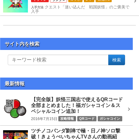
クエスト「迷い込んだ 戦国妖怪」のご褒美で
入手方法
入手
サイト内を検索
サ
検索
イ
ト
内
を
最新情報
検
索
【完全版】妖怪三国志で使えるQRコード
全部まとめました！福ガシャコイン＆ス
ペシャルコイン追加！
2016年7月15日
攻略情報
QRコード
ガシャコイン
ツチノコパンダ劉禅で極・日ノ神ソロ撃
破！きょうぺいちゃんTVさんの動画紹