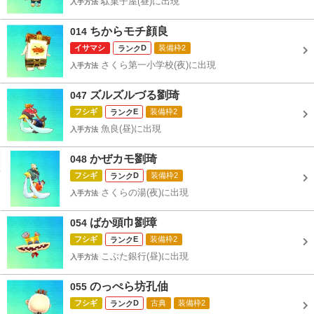
駄菓子屋(昼)に出現
入手方法
ちからモチ顔良
014
イサマシ
D
装備枠2
さくら第一小学校(夜)に出現
入手方法
ズルズルづる劉琦
047
フシギ
E
装備枠2
魚良(昼)に出現
入手方法
かぜカモ劉琦
048
フシギ
D
装備枠2
さくらの湯(夜)に出現
入手方法
ばか頭巾劉璋
054
フシギ
E
装備枠2
こぶた銀行(昼)に出現
入手方法
のっぺら坊孔伷
055
フシギ
D
古典
装備枠2