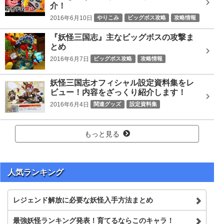
介！
2016年6月10日
やりこみ
ビッグボス攻略
攻略情報
ツチノコパンダ劉禅
ビッグボス
日ノ神
『妖怪三国志』主なビッグボスの攻撃ま
とめ
2016年6月7日
ビッグボス攻略
攻略情報
Gババーン黄月英
どんどろ李儒
カブキロイド司馬炎
妖怪三国志オフィシャル設定資料集をレ
ソルカ
ノルカ
ノルカソルカ
ビッグボス
ビュー！内容をざっくり紹介します！
プリズンブレイカー曹彰
レッドJ劉備
大魔王シブ
2016年6月4日
関連グッズ
設定資料集
日ノ神
赤鬼呂布
魔王コイ
もっと見る
人気ランキング
レジェンド解放に必要な妖怪入手方法まとめ
最強妖怪ランキング発表！育てるならこのキャラ！