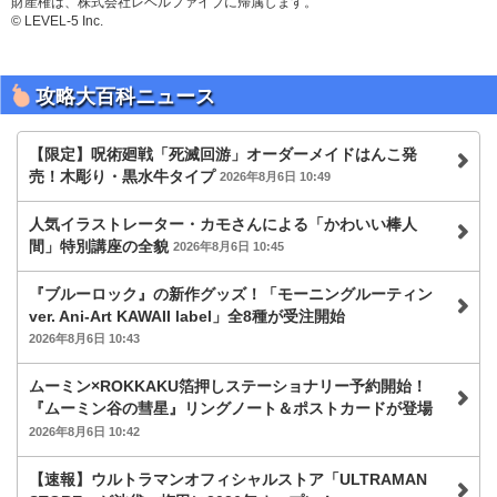
財産権は、株式会社レベルファイブに帰属します。
© LEVEL-5 Inc.
攻略大百科ニュース
【限定】呪術廻戦「死滅回游」オーダーメイドはんこ発
売！木彫り・黒水牛タイプ
2026年8月6日 10:49
人気イラストレーター・カモさんによる「かわいい棒人
間」特別講座の全貌
2026年8月6日 10:45
『ブルーロック』の新作グッズ！「モーニングルーティン
ver. Ani-Art KAWAII label」全8種が受注開始
2026年8月6日 10:43
ムーミン×ROKKAKU箔押しステーショナリー予約開始！
『ムーミン谷の彗星』リングノート＆ポストカードが登場
2026年8月6日 10:42
【速報】ウルトラマンオフィシャルストア「ULTRAMAN