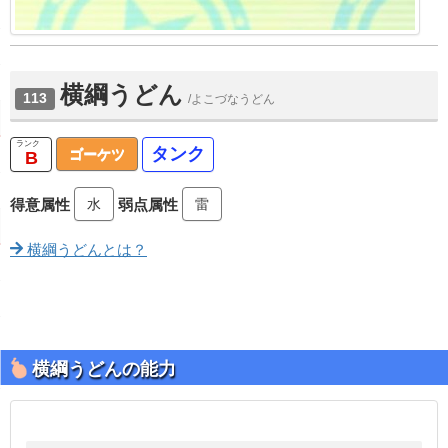
横綱うどん
113
/よこづなうどん
タンク
ゴーケツ
B
水
雷
得意属性
弱点属性
横綱うどんとは？
横綱うどんの能力