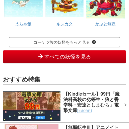
うらや飯
キンカク
かぶと無双
ゴーケツ族の妖怪をもっと見る
すべての妖怪を見る
おすすめ特集
【Kindleセール】99円「魔
法科高校の劣等生・狼と香
辛料・安達としまむら」電
撃文庫
【無職転生Ⅲ】アニメイト