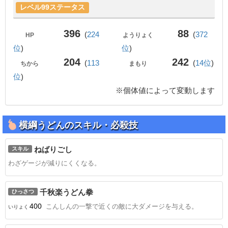
レベル99ステータス
396
88
(
224
(
372
HP
ようりょく
位
)
位
)
204
242
(
113
(
14位
)
ちから
まもり
位
)
※個体値によって変動します
横綱うどんのスキル・必殺技
ねばりごし
スキル
わざゲージが減りにくくなる。
千秋楽うどん拳
ひっさつ
400
こんしんの一撃で近くの敵に大ダメージを与える。
いりょく