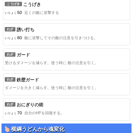
こうげき
こうげき
50
近くの敵に攻撃する
いりょく
誘い打ち
わざ
80
敵に攻撃してその敵の注意を引きつける。
いりょく
ガード
わざ
受けるダメージを減らす。使う時に 敵の注意を引く。
鉄壁ガード
わざ
ダメージを大きく減らす。使う時に 敵の注意を引く。
おにぎりの術
わざ
70
自分のHPを回復する。
いりょく
横綱うどんから魂変化