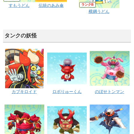
B
すもうどん
伝統のあみ傘
横綱うどん
タンクの妖怪
カブキロイド
ロボりゅーくん
のぼせトンマン