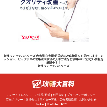
妖怪ウォッチバスターズ 赤猫団/白犬隊/月兎組の攻略情報をお届けします！ミ
ッション、ビッグボスの攻略法や妖怪の入手方法など攻略wikiにはない情報を
解説中！！
妖怪ウォッチバスターズ
このサイトについて
ご意見/要望
利用規約
プライバシーポリシー
広告ポリシー
運営会社
ライター募集
広告掲載依頼
お問い合わせ
Twitter
YouTube
RSS