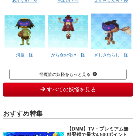
あかなめ・怪
泥田坊・怪
えんらえんら・怪
河童・怪
から傘お化け・怪
ざしきわらし・怪
怪魔族の妖怪をもっと見る
すべての妖怪を見る
おすすめ特集
【DMM】TV・プレミアム無
料登録で最大4,500ポイント