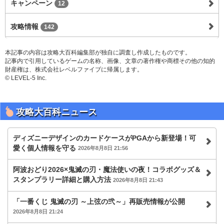
キャンペーン
12
攻略情報
142
本記事の内容は攻略大百科編集部が独自に調査し作成したものです。
記事内で引用しているゲームの名称、画像、文章の著作権や商標その他の知的
財産権は、株式会社レベルファイブに帰属します。
© LEVEL-5 Inc.
攻略大百科ニュース
ディズニーデザインのカードケースがPGAから新登場！可
愛く個人情報を守る
2026年8月8日 21:56
阿波おどり2026×鬼滅の刃・魔法使いの夜！コラボグッズ＆
スタンプラリー詳細と購入方法
2026年8月8日 21:43
「一番くじ 鬼滅の刃 ～上弦の弐～」再販売情報が公開
2026年8月8日 21:24