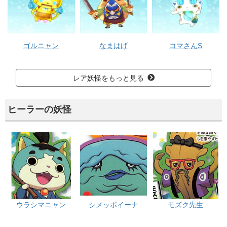
ゴルニャン
なまはげ
コマさんS
レア妖怪をもっと見る
ヒーラーの妖怪
ウラシマニャン
シメッポイーナ
モズク先生