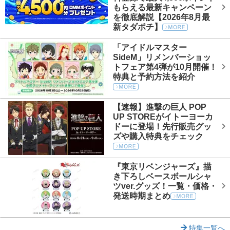
もらえる最新キャンペーン
を徹底解説【2026年8月最
新タダポチ】
「アイドルマスター
SideM」リメンバーショッ
トフェア第4弾が10月開催！
特典と予約方法を紹介
【速報】進撃の巨人 POP
UP STOREがイトーヨーカ
ドーに登場！先行販売グッ
ズや購入特典をチェック
『東京リベンジャーズ』描
き下ろしベースボールシャ
ツver.グッズ！一覧・価格・
発送時期まとめ
特集一覧へ