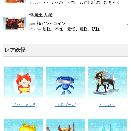
アゲアゲハ、不怪、八百比丘尼、びきゃく
メンバー
怪魔五人衆
福ガシャコイン
報酬
厄怪、不怪、豪怪、難怪、破怪
メンバー
レア妖怪
ジバニャンS
ロボガッパ
イッカク