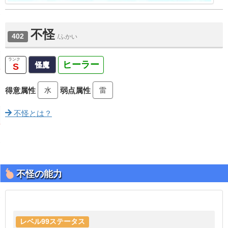
不怪
402
/ふかい
ヒーラー
怪魔
S
水
雷
得意属性
弱点属性
不怪とは？
不怪の能力
レベル99ステータス