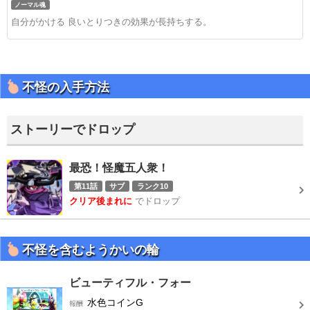
ノーマル魂
自分がかける 良いとりつきの効果が長持ちする。
不怪の入手方法
ストーリーでドロップ
最恐！怪魔五人衆！
第11話
サブ
10
クリア後まれに
でドロップ
不怪を含むようかいの輪
ビューティフル・フォー
水色コインG
報酬