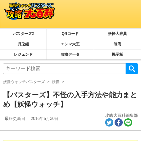
バスターズ2
QRコード
妖怪大辞典
月兎組
エンマ大王
装備
レジェンド
攻略データ
掲示板
妖怪ウォッチバスターズ
妖怪
【バスターズ】不怪の入手方法や能力まと
め【妖怪ウォッチ】
攻略大百科編集部
最終更新日
2016年5月30日