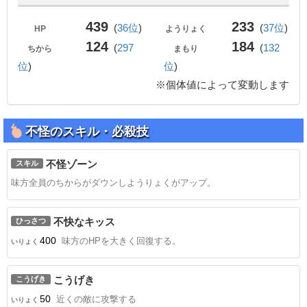
439
233
(
36位
)
(
37位
)
HP
ようりょく
124
184
(
297
(
132
ちから
まもり
位
)
位
)
※個体値によって変動します
不怪のスキル・必殺技
不怪ゾーン
スキル
味方全員のちからがダウンしようりょくがアップ。
不快なキッス
ひっさつ
400
味方のHPを大きく回復する。
いりょく
こうげき
こうげき
50
近くの敵に攻撃する
いりょく