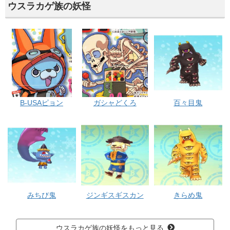
ウスラカゲ族の妖怪
B-USAピョン
ガシャどくろ
百々目鬼
みちび鬼
ジンギスギスカン
きらめ鬼
ウスラカゲ族の妖怪をもっと見る