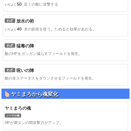
50
近くの敵に攻撃する
いりょく
放水の術
わざ
40
水の妖術を使う。ためると効果があがる。
いりょく
猛毒の陣
わざ
敵のHPをガンガン減らすフィールドを発生。
呪いの陣
わざ
敵の全ステータスをダウンさせるフィールドを発生。
ヤミまろから魂変化
ヤミまろの魂
ノーマル魂
HPが満タンの間攻撃力がアップ。