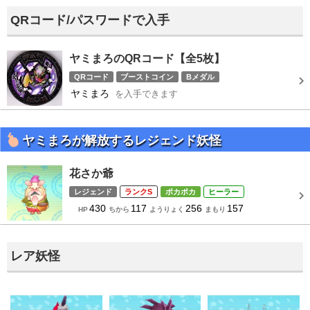
QRコード/パスワードで入手
ヤミまろのQRコード【全5枚】
QRコード
ブーストコイン
Bメダル
ヤミまろ
を入手できます
妖怪メダルバスターズ第三幕
ヤミまろが解放するレジェンド妖怪
花さか爺
レジェンド
S
ポカポカ
ヒーラー
430
117
256
157
HP
ちから
ようりょく
まもり
レア妖怪