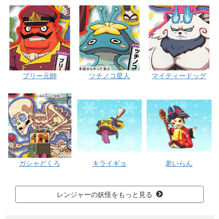
ブリー元帥
ツチノコ星人
マイティードッグ
ガシャどくろ
キライギョ
老いらん
レンジャーの妖怪をもっと見る