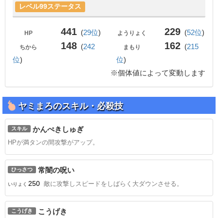
レベル99ステータス
441
229
(
29位
)
(
52位
)
HP
ようりょく
148
162
(
242
(
215
ちから
まもり
位
)
位
)
※個体値によって変動します
ヤミまろのスキル・必殺技
かんぺきしゅぎ
スキル
HPが満タンの間攻撃がアップ。
常闇の呪い
ひっさつ
250
敵に攻撃しスピードをしばらく大ダウンさせる。
いりょく
こうげき
こうげき