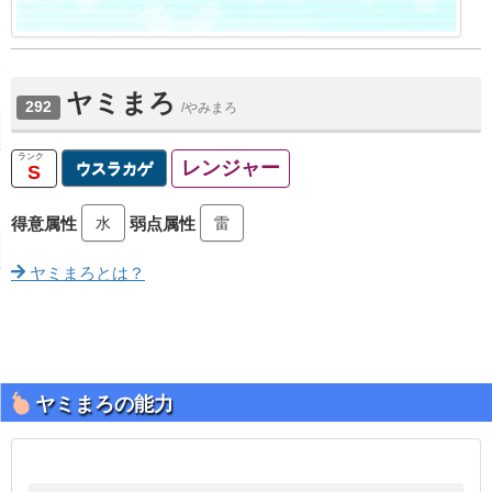
ヤミまろ
292
/やみまろ
レンジャー
ウスラカゲ
S
水
雷
得意属性
弱点属性
ヤミまろとは？
ヤミまろの能力