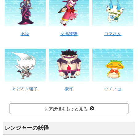
不怪
女郎蜘蛛
コマさん
とどろき獅子
豪怪
ツチノコ
レア妖怪をもっと見る
レンジャーの妖怪