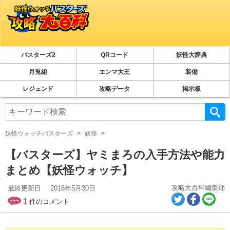
バスターズ2
QRコード
妖怪大辞典
月兎組
エンマ大王
装備
レジェンド
攻略データ
掲示板
妖怪ウォッチバスターズ
妖怪
【バスターズ】ヤミまろの入手方法や能力
まとめ【妖怪ウォッチ】
攻略大百科編集部
最終更新日
2016年5月30日
1
件のコメント