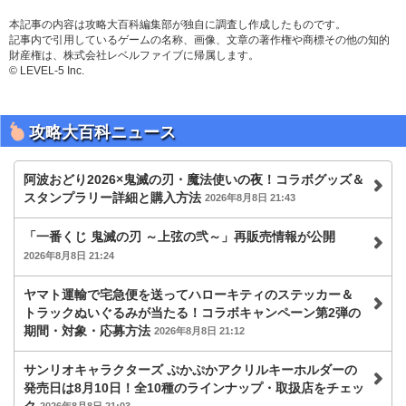
本記事の内容は攻略大百科編集部が独自に調査し作成したものです。
記事内で引用しているゲームの名称、画像、文章の著作権や商標その他の知的
財産権は、株式会社レベルファイブに帰属します。
© LEVEL-5 Inc.
攻略大百科ニュース
阿波おどり2026×鬼滅の刃・魔法使いの夜！コラボグッズ＆
スタンプラリー詳細と購入方法
2026年8月8日 21:43
「一番くじ 鬼滅の刃 ～上弦の弐～」再販売情報が公開
2026年8月8日 21:24
ヤマト運輸で宅急便を送ってハローキティのステッカー＆
トラックぬいぐるみが当たる！コラボキャンペーン第2弾の
期間・対象・応募方法
2026年8月8日 21:12
サンリオキャラクターズ ぷかぷかアクリルキーホルダーの
発売日は8月10日！全10種のラインナップ・取扱店をチェッ
ク