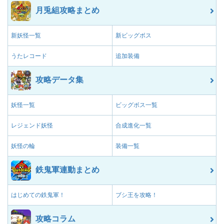
月兎組攻略まとめ
新妖怪一覧
新ビッグボス
うたレコード
追加装備
攻略データ集
妖怪一覧
ビッグボス一覧
レジェンド妖怪
合成進化一覧
妖怪の輪
装備一覧
鉄鬼軍連動まとめ
はじめての鉄鬼軍！
ブシ王を攻略！
攻略コラム