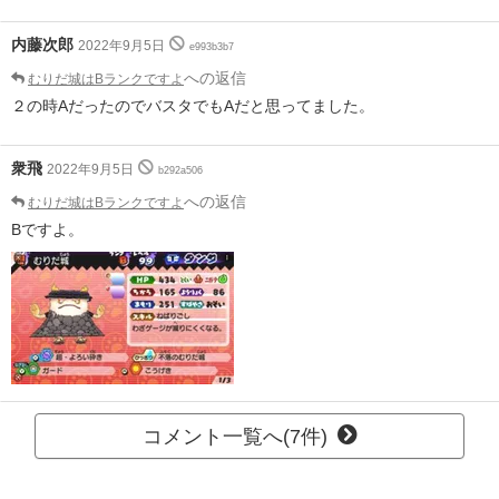
内藤次郎
2022年9月5日
e993b3b7
への返信
むりだ城はBランクですよ
２の時AだったのでバスタでもAだと思ってました。
衆飛
2022年9月5日
b292a506
への返信
むりだ城はBランクですよ
Bですよ。
コメント一覧へ(7件)