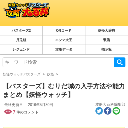
バスターズ2
QRコード
妖怪大辞典
月兎組
エンマ大王
装備
レジェンド
攻略データ
掲示板
妖怪ウォッチバスターズ
妖怪
【バスターズ】むりだ城の入手方法や能力
まとめ【妖怪ウォッチ】
攻略大百科編集部
最終更新日
2016年5月30日
7
件のコメント