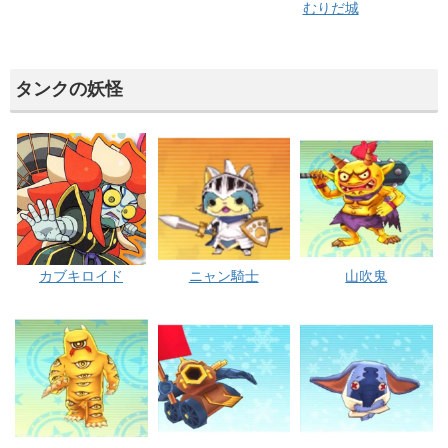
むりだ城
タンクの妖怪
カブキロイド
ニャン騎士
山吹鬼