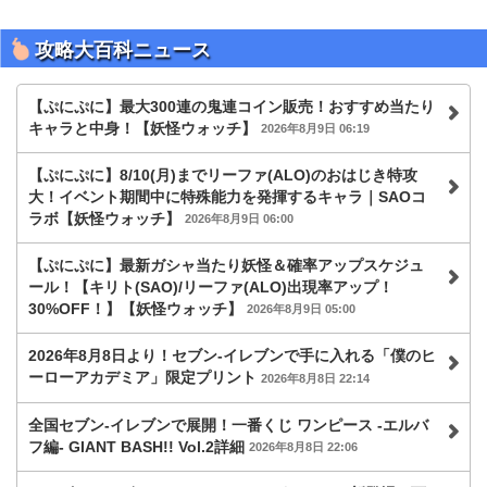
攻略大百科ニュース
【ぷにぷに】最大300連の鬼連コイン販売！おすすめ当たり
キャラと中身！【妖怪ウォッチ】
2026年8月9日 06:19
【ぷにぷに】8/10(月)までリーファ(ALO)のおはじき特攻
大！イベント期間中に特殊能力を発揮するキャラ｜SAOコ
ラボ【妖怪ウォッチ】
2026年8月9日 06:00
【ぷにぷに】最新ガシャ当たり妖怪＆確率アップスケジュ
ール！【キリト(SAO)/リーファ(ALO)出現率アップ！
30%OFF！】【妖怪ウォッチ】
2026年8月9日 05:00
2026年8月8日より！セブン‐イレブンで手に入れる「僕のヒ
ーローアカデミア」限定プリント
2026年8月8日 22:14
全国セブン‐イレブンで展開！一番くじ ワンピース -エルバ
フ編- GIANT BASH!! Vol.2詳細
2026年8月8日 22:06