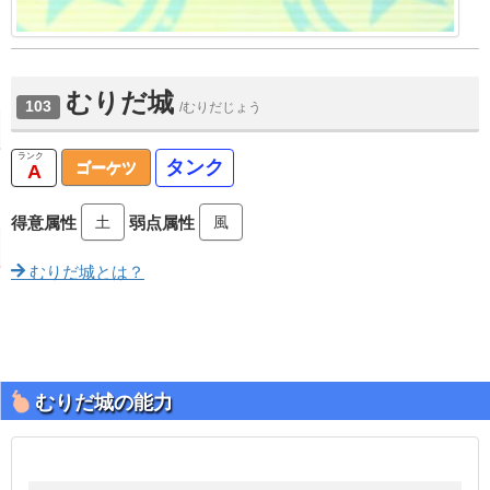
むりだ城
103
/むりだじょう
タンク
ゴーケツ
A
土
風
得意属性
弱点属性
むりだ城とは？
むりだ城の能力