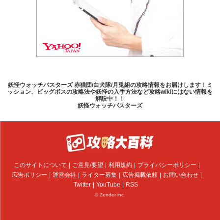
妖怪ウォッチバスターズ 赤猫団/白犬隊/月兎組の攻略情報をお届けします！ミ
ッション、ビッグボスの攻略法や妖怪の入手方法など攻略wikiにはない情報を
解説中！！
妖怪ウォッチバスターズ
このサイトについて
ご意見/要望
利用規約
プライバシーポリシー
広告ポリシー
運営会社
ライター募集
広告掲載依頼
お問い合わせ
Twitter
YouTube
RSS
© Zender inc.