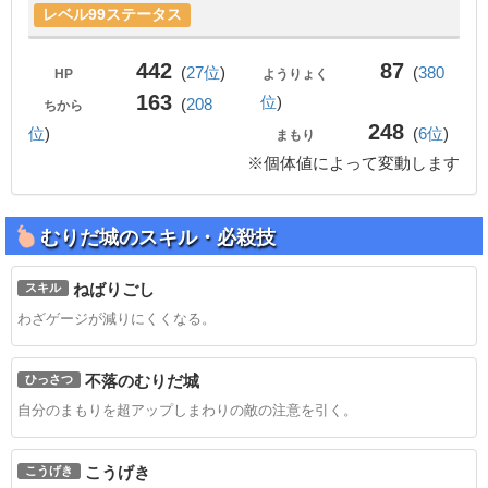
レベル99ステータス
442
87
(
27位
)
(
380
HP
ようりょく
163
位
)
(
208
ちから
248
位
)
(
6位
)
まもり
※個体値によって変動します
むりだ城のスキル・必殺技
ねばりごし
スキル
わざゲージが減りにくくなる。
不落のむりだ城
ひっさつ
自分のまもりを超アップしまわりの敵の注意を引く。
こうげき
こうげき