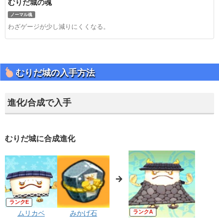
むりだ城の魂
ノーマル魂
わざゲージが少し減りにくくなる。
むりだ城の入手方法
進化/合成で入手
むりだ城に合成進化
E
A
ムリカベ
みかげ石