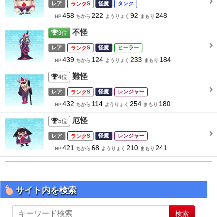
レア
S
怪魔
タンク
458
222
92
248
HP
ちから
ようりょく
まもり
不怪
3
位
レア
S
怪魔
ヒーラー
439
124
233
184
HP
ちから
ようりょく
まもり
難怪
4
位
レア
S
怪魔
レンジャー
432
114
254
180
HP
ちから
ようりょく
まもり
厄怪
5
位
レア
S
怪魔
レンジャー
421
68
210
241
HP
ちから
ようりょく
まもり
サイト内を検索
サ
検索