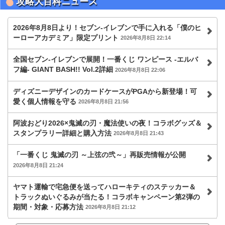
攻略大百科ニュース
2026年8月8日より！セブン‐イレブンで手に入れる「僕のヒ
ーローアカデミア」限定プリント
2026年8月8日 22:14
全国セブン‐イレブンで展開！一番くじ ワンピース -エルバ
フ編- GIANT BASH!! Vol.2詳細
2026年8月8日 22:06
ディズニーデザインのカードケースがPGAから新登場！可
愛く個人情報を守る
2026年8月8日 21:56
阿波おどり2026×鬼滅の刃・魔法使いの夜！コラボグッズ＆
スタンプラリー詳細と購入方法
2026年8月8日 21:43
「一番くじ 鬼滅の刃 ～上弦の弐～」再販売情報が公開
2026年8月8日 21:24
ヤマト運輸で宅急便を送ってハローキティのステッカー＆
トラックぬいぐるみが当たる！コラボキャンペーン第2弾の
期間・対象・応募方法
2026年8月8日 21:12