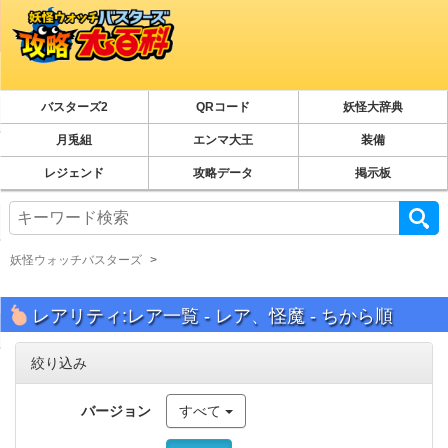
バスターズ2
QRコード
妖怪大辞典
月兎組
エンマ大王
装備
レジェンド
攻略データ
掲示板
妖怪ウォッチバスターズ
レアリティ:レア一覧 - レア、怪魔 - ちから順
絞り込み
バージョン
すべて