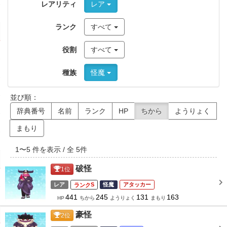
レアリティ
レア
ランク
すべて
役割
すべて
種族
怪魔
並び順：
辞典番号
名前
ランク
HP
ちから
ようりょく
まもり
1
〜
5
件を表示 / 全
5
件
破怪
1
位
レア
S
怪魔
アタッカー
441
245
131
163
HP
ちから
ようりょく
まもり
豪怪
2
位