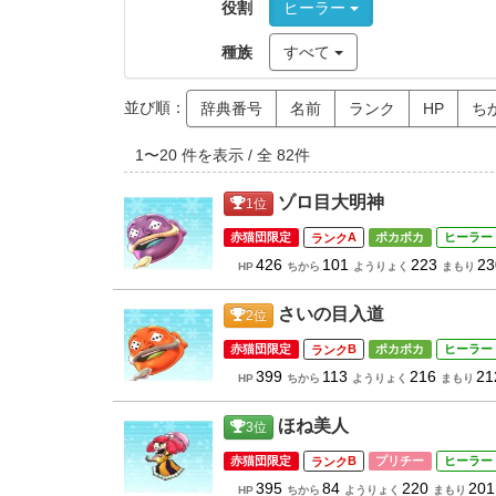
役割
ヒーラー
種族
すべて
並び順：
辞典番号
名前
ランク
HP
ち
1
〜
20
件を表示 / 全
82
件
ゾロ目大明神
1
位
赤猫団限定
A
ポカポカ
ヒーラー
426
101
223
23
HP
ちから
ようりょく
まもり
さいの目入道
2
位
赤猫団限定
B
ポカポカ
ヒーラー
399
113
216
21
HP
ちから
ようりょく
まもり
ほね美人
3
位
赤猫団限定
B
プリチー
ヒーラー
395
84
220
201
HP
ちから
ようりょく
まもり