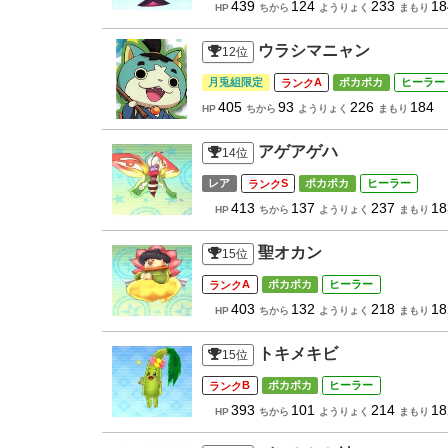
439
124
233
18
HP
ちから
ようりょく
まもり
ウラシマニャン
12
位
月兎組限定
A
ポカポカ
ヒーラー
405
93
226
184
HP
ちから
ようりょく
まもり
アゲアゲハ
14
位
レア
S
ポカポカ
ヒーラー
413
137
237
18
HP
ちから
ようりょく
まもり
聖オカン
15
位
A
ポカポカ
ヒーラー
403
132
218
18
HP
ちから
ようりょく
まもり
トキメキビ
15
位
B
ポカポカ
ヒーラー
393
101
214
18
HP
ちから
ようりょく
まもり