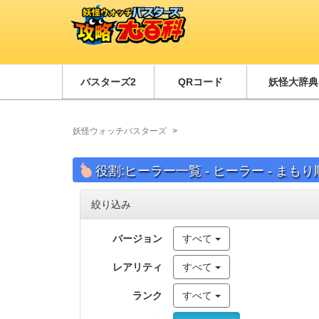
バスターズ2
QRコード
妖怪大辞典
妖怪ウォッチバスターズ
役割:ヒーラー一覧 - ヒーラー - まもり
絞り込み
バージョン
すべて
レアリティ
すべて
ランク
すべて