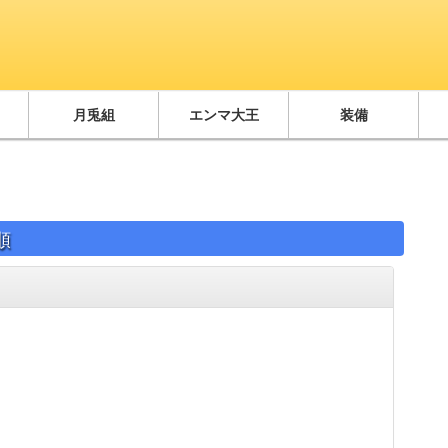
月兎組
エンマ大王
装備
順