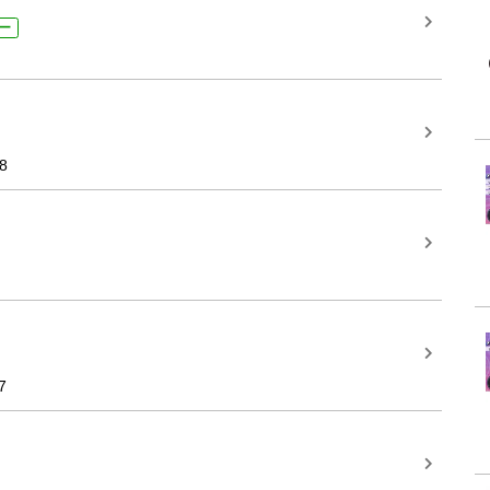
ー
8
7