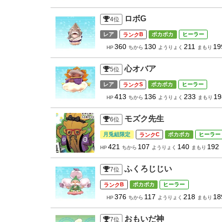
ロボG
4
位
レア
B
ポカポカ
ヒーラー
360
130
211
19
HP
ちから
ようりょく
まもり
心オバア
5
位
レア
S
ポカポカ
ヒーラー
413
136
233
19
HP
ちから
ようりょく
まもり
モズク先生
6
位
月兎組限定
C
ポカポカ
ヒーラー
421
107
140
192
HP
ちから
ようりょく
まもり
ふくろじじい
7
位
B
ポカポカ
ヒーラー
376
117
218
18
HP
ちから
ようりょく
まもり
おもいだ神
7
位