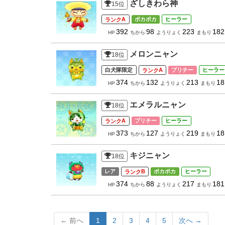
ざしきわら神
15
位
A
ポカポカ
ヒーラー
392
98
223
182
HP
ちから
ようりょく
まもり
メロンニャン
18
位
白犬隊限定
A
プリチー
ヒーラー
374
132
213
18
HP
ちから
ようりょく
まもり
エメラルニャン
18
位
A
プリチー
ヒーラー
373
127
219
18
HP
ちから
ようりょく
まもり
キジニャン
18
位
レア
B
ポカポカ
ヒーラー
374
88
217
181
HP
ちから
ようりょく
まもり
← 前へ
1
2
3
4
5
次へ →