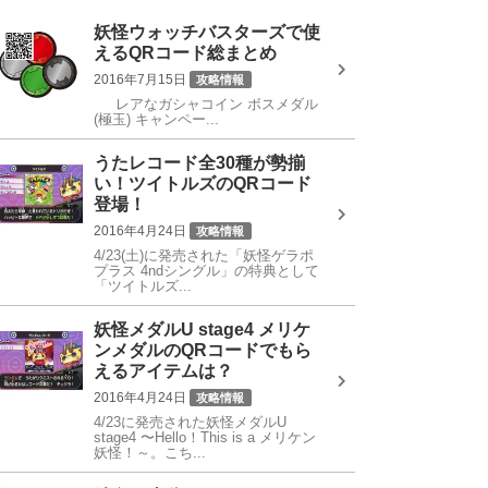
妖怪ウォッチバスターズで使
えるQRコード総まとめ
2016年7月15日
攻略情報
レアなガシャコイン ボスメダル
QRコード
(極玉) キャンペー...
うたレコード全30種が勢揃
い！ツイトルズのQRコード
登場！
2016年4月24日
攻略情報
4/23(土)に発売された「妖怪ゲラポ
うたレコード
プラス 4ndシングル」の特典として
「ツイトルズ...
妖怪メダルU stage4 メリケ
ンメダルのQRコードでもら
えるアイテムは？
2016年4月24日
攻略情報
4/23に発売された妖怪メダルU
QRコード
stage4 〜Hello！This is a メリケン
妖怪！～。こち...