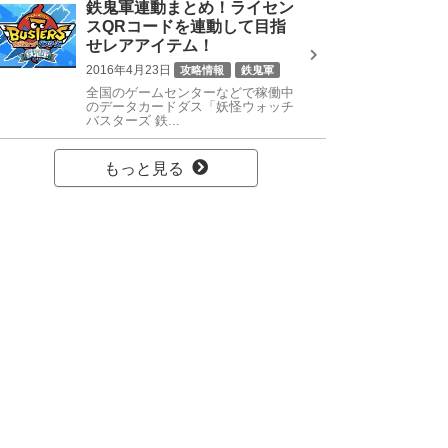
鉄鬼軍連動まとめ！ライセン
スQRコードを連動して目指
せレアアイテム！
2016年4月23日
攻略情報
鉄鬼軍
全国のゲームセンターなどで稼働中
のデータカードダス「妖怪ウォッチ
バスターズ 鉄...
もっと見る