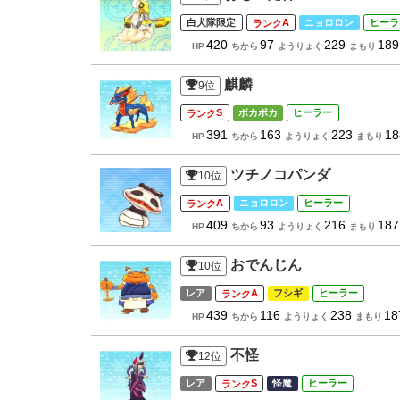
白犬隊限定
A
ニョロロン
ヒーラ
420
97
229
189
HP
ちから
ようりょく
まもり
麒麟
9
位
S
ポカポカ
ヒーラー
391
163
223
18
HP
ちから
ようりょく
まもり
ツチノコパンダ
10
位
A
ニョロロン
ヒーラー
409
93
216
187
HP
ちから
ようりょく
まもり
おでんじん
10
位
レア
A
フシギ
ヒーラー
439
116
238
18
HP
ちから
ようりょく
まもり
不怪
12
位
レア
S
怪魔
ヒーラー