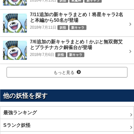
2018年7月13日
妖怪
軍魔神
新キャラ
7/11追加の新キャラまとめ！将星キャラ2名
と本編から50名が登場
2018年7月11日
妖怪
新キャラ
7/6追加の新キャラまとめ！かぶと無双鄧艾
とプラチナカク銅雀台が登場
2018年7月6日
妖怪
新キャラ
もっと見る
他の妖怪を探す
最強ランキング
Sランク妖怪