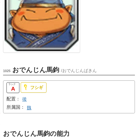
おでんじん馬鈞
/おでんじんばきん
1025
フシギ
A
配置：
後
所属国：
魏
おでんじん馬鈞の能力