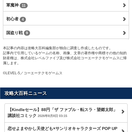
軍魔神
11
初心者
4
国盗り戦
9
本記事の内容は攻略大百科編集部が独自に調査し作成したものです。
記事内で引用しているゲームの名称、画像、文章の著作権や商標その他の知的
財産権は、株式会社レベルファイブ及び株式会社コーエーテクモゲームスに帰
属します。
©LEVEL-5／コーエーテクモゲームス
攻略大百科ニュース
【Kindleセール】88円「ザ ファブル・転スラ・望郷太郎」
講談社コミック
2026年8月8日 03:15
恋せよまやかし天使ども×サンリオキャラクターズ POP UP