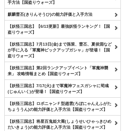
手方法【国盗りウォーズ】
麒麟曹丕(きりんそうひ)の能力評価と入手方法
【妖怪三国志】【6/13更新】最強妖怪ランキング！【国
盗りウォーズ】
【妖怪三国志】7月13日(金)まで孫策、曹丕、夏侯淵など
が手に入る「軍魔神ピックアップガシャ」が登場！【国
盗りウォーズ】
【妖怪三国志】第2回ランクアップイベント「軍魔神襲
来」 攻略情報まとめ【国盗りウォーズ】
【妖怪三国志】7/17(火)まで軍魔神フェスガシャに荀彧
(じゅんいく)が登場！【国盗りウォーズ】
【妖怪三国志】ロボニャンＦ型趙雲(ろぼにゃんえふがた
ちょううん)の能力評価と入手方法【国盗りウォーズ】
【妖怪三国志】将星百鬼姫大喬(しょうせいひゃっきひめ
だいきょう)の能力評価と入手方法【国盗りウォーズ】