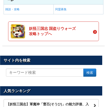
雑談・攻略
同盟募集
妖怪三国志 国盗りウォーズ
攻略トップへ
サイト内を検索
サ
検索
イ
ト
内
を
人気ランキング
検
索
【妖怪三国志】軍魔神「曹丕(そうひ)」の能力評価、入