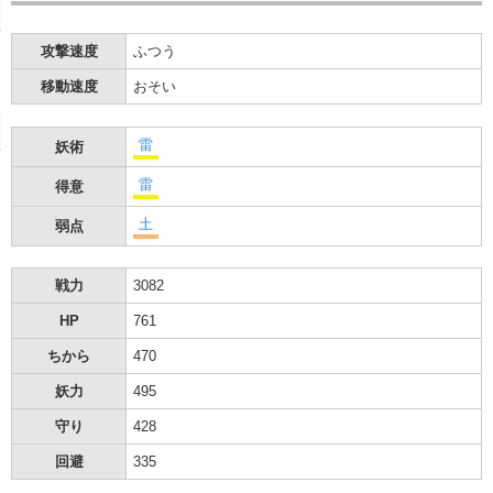
攻撃速度
ふつう
移動速度
おそい
雷
妖術
雷
得意
土
弱点
戦力
3082
HP
761
ちから
470
妖力
495
守り
428
回避
335