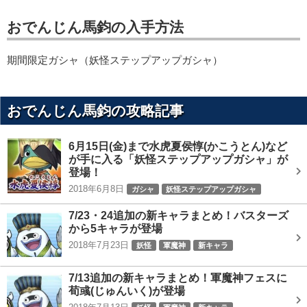
おでんじん馬鈞の入手方法
期間限定ガシャ（妖怪ステップアップガシャ）
おでんじん馬鈞の攻略記事
6月15日(金)まで水虎夏侯惇(かこうとん)など
が手に入る「妖怪ステップアップガシャ」が
登場！
2018年6月8日
ガシャ
妖怪ステップアップガシャ
7/23・24追加の新キャラまとめ！バスターズ
から5キャラが登場
2018年7月23日
妖怪
軍魔神
新キャラ
7/13追加の新キャラまとめ！軍魔神フェスに
荀彧(じゅんいく)が登場