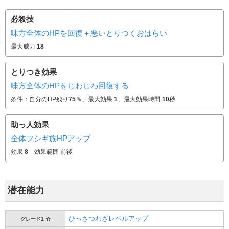
必殺技
味方全体のHPを回復＋悪いとりつくおはらい
最大威力
18
とりつき効果
味方全体のHPをじわじわ回復する
条件：自分のHP残り
75
％、最大効果
1
、最大効果時間
10
秒
助っ人効果
全体フシギ族HPアップ
効果
8
効果範囲 前後
潜在能力
ひっさつわざレベルアップ
グレード1 ☆