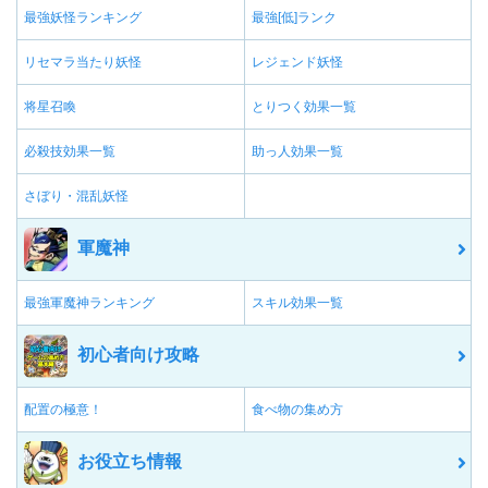
最強妖怪ランキング
最強[低]ランク
リセマラ当たり妖怪
レジェンド妖怪
将星召喚
とりつく効果一覧
必殺技効果一覧
助っ人効果一覧
さぼり・混乱妖怪
軍魔神
最強軍魔神ランキング
スキル効果一覧
初心者向け攻略
配置の極意！
食べ物の集め方
お役立ち情報