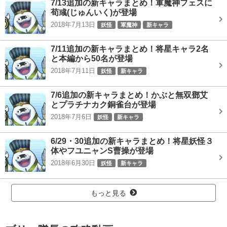
7/13追加の新キャラまとめ！軍魔神フェスに
荀彧(じゅんいく)が登場
2018年7月13日
妖怪
軍魔神
新キャラ
7/11追加の新キャラまとめ！将星キャラ2名
と本編から50名が登場
2018年7月11日
妖怪
新キャラ
7/6追加の新キャラまとめ！かぶと無双鄧艾
とプラチナカク銅雀台が登場
2018年7月6日
妖怪
新キャラ
6/29・30追加の新キャラまとめ！将星妖怪３
体やフユニャンS曹操が登場
2018年6月30日
妖怪
新キャラ
もっと見る