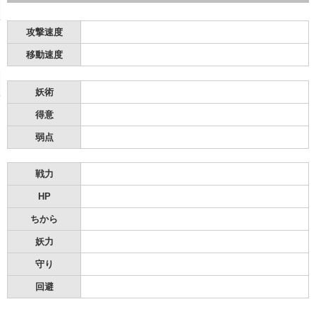
攻撃速度
移動速度
妖術
得意
弱点
戦力
HP
ちから
妖力
守り
回避