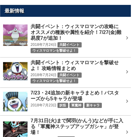
最新情報
共闘イベント：ウィスマロマンの攻略に
オススメの種族や属性を紹介！7/27(金)難
易度7が追加！
2018年7月24日
共闘イベント
ウィスマロマンを撃破せよ！
共闘イベント：ウィスマロマンを撃破せ
よ！ 攻略情報まとめ
2018年7月24日
共闘イベント
ウィスマロマンを撃破せよ！
7/23・24追加の新キャラまとめ！バスタ
ーズから5キャラが登場
2018年7月23日
妖怪
軍魔神
新キャラ
7月31日(火)まで関羽(かんう)などが手に入
る「軍魔神ステップアップガシャ」が登
場！