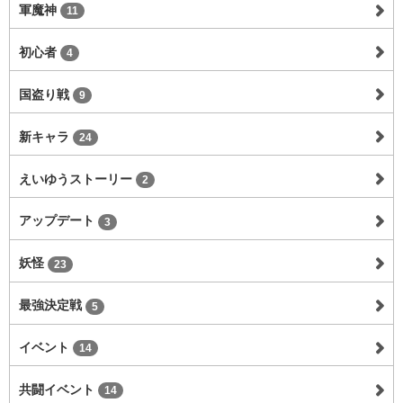
軍魔神
11
初心者
4
国盗り戦
9
新キャラ
24
えいゆうストーリー
2
アップデート
3
妖怪
23
最強決定戦
5
イベント
14
共闘イベント
14