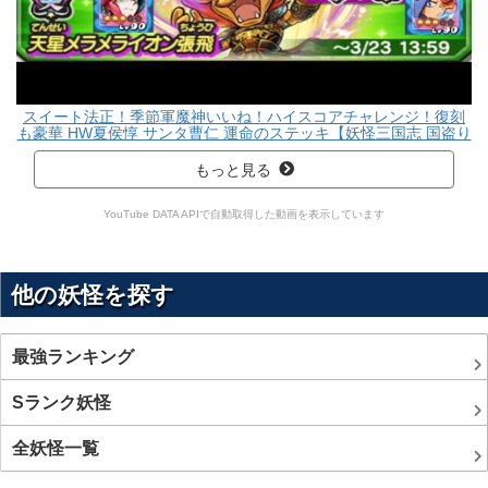
スイート法正！季節軍魔神いいね！ハイスコアチャレンジ！復刻
も豪華 HW夏侯惇 サンタ曹仁 運命のステッキ【妖怪三国志 国盗り
ウォーズ】天星メラメライオン 天星ブリー隊長 無料配布 ホワイト
デー Yo
もっと見る
YouTube DATA APIで自動取得した動画を表示しています
他の妖怪を探す
最強ランキング
Sランク妖怪
全妖怪一覧