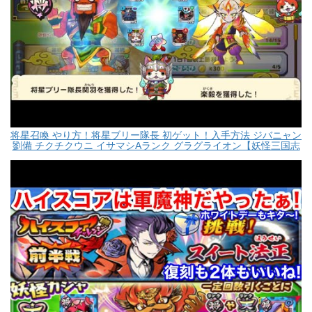
将星召喚 やり方！将星ブリー隊長 初ゲット！入手方法 ジバニャン
劉備 チクチクウニ イサマシAランク グラグライオン【妖怪三国志
国盗りウォーズ】七雄の試練 楽毅 河北統一 レジェンド召喚 ブシ
ニャン