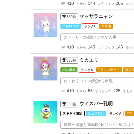
410
144
205
HP
ちから
ようじゅつ
まも
マッサラニャン
330
位
ニョロロン
E
新登場
ストーリー第4章イナホで入手
410
145
145
HP
ちから
ようじゅつ
まも
ミカエリ
330
位
ポカポカ
A
Tアップデート
新登
わくわくコイン(天)から出現
410
55
225
HP
ちから
ようじゅつ
まもり
ウィスパー孔明
338
位
スキヤキ限定
ニョロロン
A
Tア
妖怪三国志と連動後1日1回バトル(スキヤ