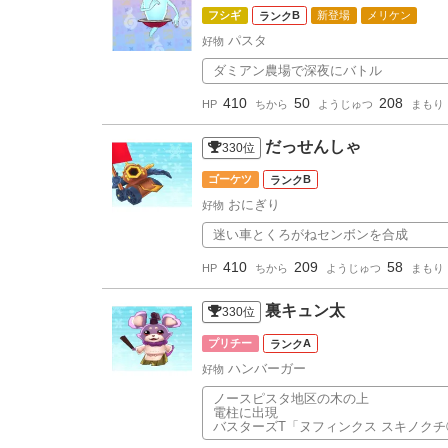
フシギ
B
新登場
メリケン
パスタ
好物
ダミアン農場で深夜にバトル
410
50
208
HP
ちから
ようじゅつ
まもり
だっせんしゃ
330
位
ゴーケツ
B
おにぎり
好物
迷い車とくろがねセンボンを合成
410
209
58
HP
ちから
ようじゅつ
まもり
裏キュン太
330
位
プリチー
A
ハンバーガー
好物
ノースピスタ地区の木の上
電柱に出現
バスターズT「ヌフィンクス スキノク