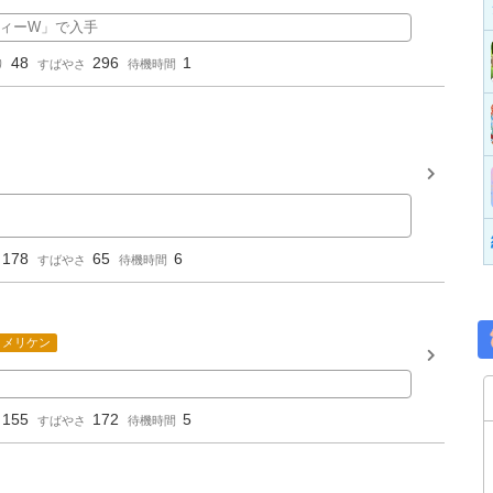
ィーW」で入手
48
296
1
り
すばやさ
待機時間
178
65
6
すばやさ
待機時間
メリケン
155
172
5
すばやさ
待機時間