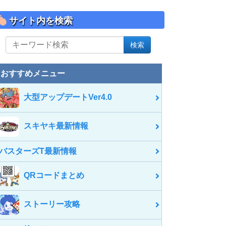
サイト内を検索
サ
検索
イ
ト
内
おすすめメニュー
を
検
大型アップデートVer4.0
索
スキヤキ最新情報
バスターズT最新情報
QRコードまとめ
ストーリー攻略