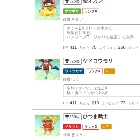
聖オカン
326
位
ポカポカ
A
やさい
好物
さくらEXツリーの木の上
展望台に出現
バスターズT「ひかりの迷宮」で入手
411
75
260
HP
ちから
ようじゅつ
まもり
ヤドコウモリ
326
位
ウスラカゲ
A
レア
にく
好物
妄想アオバハラに出現
極・青コインから出現
411
213
73
HP
ちから
ようじゅつ
まもり
ひつま武士
330
位
イサマシ
D
レア
ぎょかい
好物