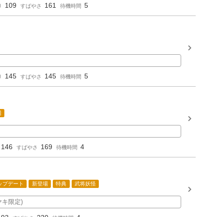
109
161
5
り
すばやさ
待機時間
145
145
5
り
すばやさ
待機時間
場
146
169
4
すばやさ
待機時間
ップデート
新登場
特典
武将妖怪
キ限定)