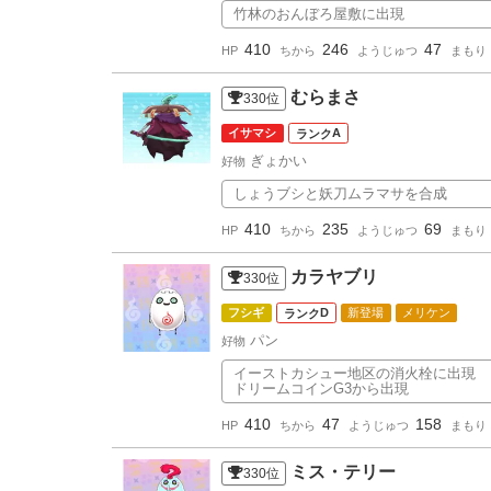
竹林のおんぼろ屋敷に出現
410
246
47
HP
ちから
ようじゅつ
まもり
むらまさ
330
位
イサマシ
A
ぎょかい
好物
しょうブシと妖刀ムラマサを合成
410
235
69
HP
ちから
ようじゅつ
まもり
カラヤブリ
330
位
フシギ
D
新登場
メリケン
パン
好物
イーストカシュー地区の消火栓に出現
ドリームコインG3から出現
410
47
158
HP
ちから
ようじゅつ
まもり
ミス・テリー
330
位