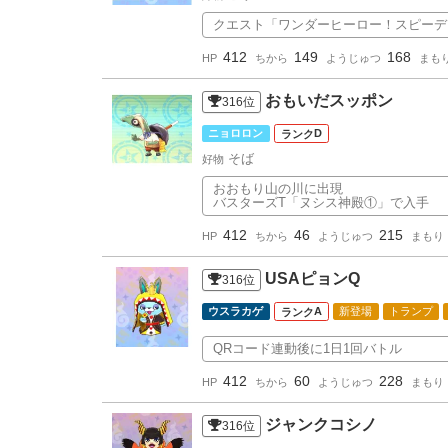
クエスト「ワンダーヒーロー！スピーデ
412
149
168
HP
ちから
ようじゅつ
まも
おもいだスッポン
316
位
ニョロロン
D
そば
好物
おおもり山の川に出現
バスターズT「ヌシス神殿①」で入手
412
46
215
HP
ちから
ようじゅつ
まもり
USAピョンQ
316
位
ウスラカゲ
A
新登場
トランプ
QRコード連動後に1日1回バトル
412
60
228
HP
ちから
ようじゅつ
まもり
ジャンクコシノ
316
位