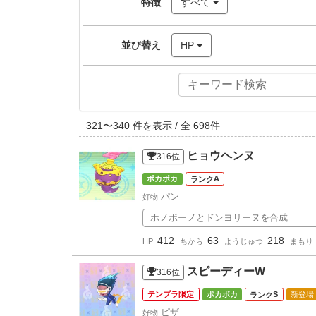
特徴
すべて
並び替え
HP
321
〜
340
件を表示 / 全
698
件
ヒョウヘンヌ
316
位
ポカポカ
A
パン
好物
ホノボーノとドンヨリーヌを合成
412
63
218
HP
ちから
ようじゅつ
まもり
スピーディーW
316
位
テンプラ限定
ポカポカ
S
新登場
ピザ
好物