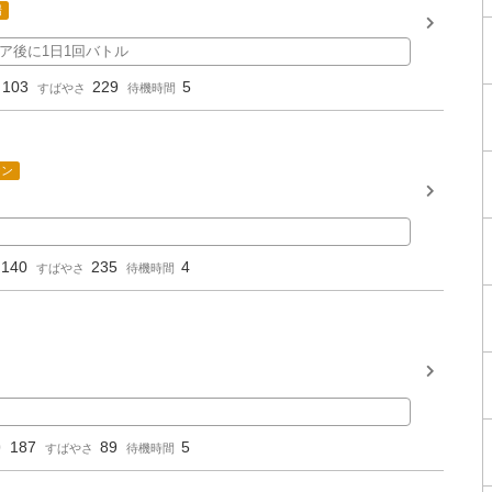
場
ア後に1日1回バトル
103
229
5
すばやさ
待機時間
ケン
140
235
4
すばやさ
待機時間
187
89
5
り
すばやさ
待機時間