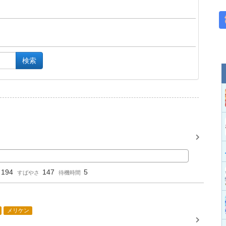
検索
194
147
5
すばやさ
待機時間
メリケン