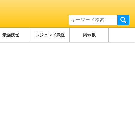
最強妖怪
レジェンド妖怪
掲示板