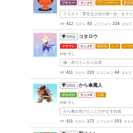
ブキミー
S
Tアップデート
新登
クエスト「夢見る少女の第一歩」をクリ
412
83
224
HP
ちから
ようじゅつ
まもり
コタロウ
326
位
イサマシ
S
新登場
レア
メリ
すし
好物
極・赤コインから出現
411
223
44
HP
ちから
ようじゅつ
まもり
から傘魔人
326
位
ポカポカ
A
古典
すし
好物
から傘お化けとふじのやまを合成
411
172
151
HP
ちから
ようじゅつ
まも